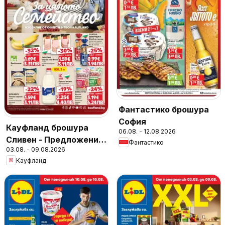
Фантастико брошура
София
Кауфланд брошура
06.08. - 12.08.2026
Сливен - Предложения
Фантастико
03.08. - 09.08.2026
за цялото семейство
Кауфланд