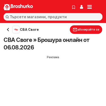
Broshurko
CBA Своге
абонирайте се
CBA Своге » Брошура онлайн от
06.08.2026
Реклама