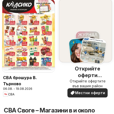
Открийте
оферти
CBA брошура В.
Открийте офертите
наблизо
Търново
във вашия район
06.08. - 19.08.2026
Местни оферти
CBA
CBA Своге – Магазини в и около