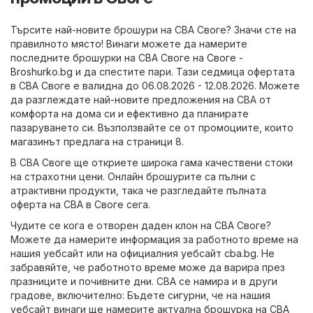
Търсите най-новите брошури на CBA Своге? Значи сте на
правилното място! Винаги можете да намерите
последните брошурки на CBA Своге на
Своге -
Broshurko.bg
и да спестите пари. Тази седмица офертата
в CBA Своге е валидна до 06.08.2026 - 12.08.2026. Можете
да разглеждате най-новите предложения на CBA от
комфорта на дома си и ефективно да планирате
пазаруването си. Възползвайте се от промоциите, които
магазинът предлага на страници 8.
В CBA Своге ще откриете широка гама качествени стоки
на страхотни цени. Онлайн брошурите са пълни с
атрактивни продукти, така че разгледайте пълната
оферта на CBA в Своге сега.
Чудите се кога е отворен даден клон на CBA Своге?
Можете да намерите информация за работното време на
нашия уебсайт или на официалния уебсайт
cba.bg
. Не
забравяйте, че работното време може да варира през
празниците и почивните дни. CBA се намира и в други
градове, включително: Бъдете сигурни, че на нашия
уебсайт винаги ще намерите актуална брошурка на CBA