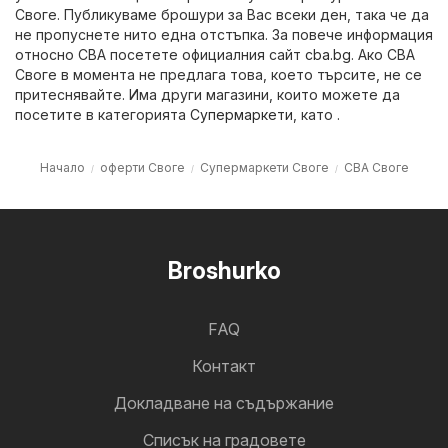
Своге. Публикуваме брошури за Вас всеки ден, така че да
не пропуснете нито една отстъпка. За повече информация
относно CBA посетете официалния сайт
cba.bg
. Ако CBA
Своге в момента не предлага това, което търсите, не се
притеснявайте. Има други магазини, които можете да
посетите в категорията
Супермаркети
, като .
Начало
оферти Своге
Супермаркети Своге
CBA Своге
Broshurko
FAQ
Контакт
Докладване на съдържание
Cписък на градовете