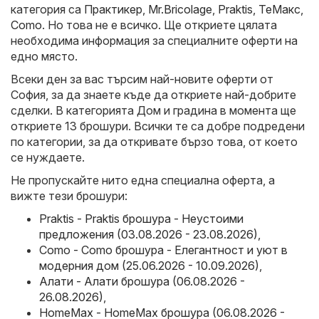
категория са
Практикер
,
Mr.Bricolage
,
Praktis
,
ТеMакс
,
Como
. Но това не е всичко. Ще откриете цялата
необходима информация за специалните оферти на
едно място.
Всеки ден за вас търсим най-новите оферти от
София, за да знаете къде да откриете най-добрите
сделки. В категорията Дом и градина в момента ще
откриете 13 брошури. Всички те са добре подредени
по категории, за да откривате бързо това, от което
се нуждаете.
Не пропускайте нито една специална оферта, а
вижте тези брошури:
Praktis - Praktis брошура - Неустоими
предложения (03.08.2026 - 23.08.2026)
,
Como - Como брошура - Елегантност и уют в
модерния дом (25.06.2026 - 10.09.2026)
,
Алати - Алати брошура (06.08.2026 -
26.08.2026)
,
HomeMax - HomeMax брошура (06.08.2026 -