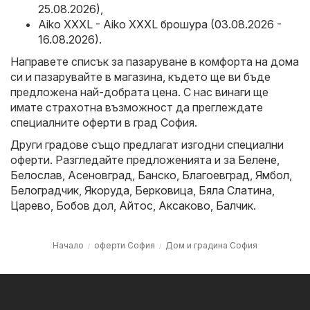
25.08.2026)
,
Aiko XXXL - Aiko XXXL брошура (03.08.2026 -
16.08.2026)
.
Направете списък за пазаруване в комфорта на дома
си и пазарувайте в магазина, където ще ви бъде
предложена най-добрата цена. С нас винаги ще
имате страхотна възможност да преглеждате
специалните оферти в град София.
Други градове също предлагат изгодни специални
оферти. Разгледайте предложенията и за
Белене
,
Белослав
,
Асеновград
,
Банско
,
Благоевград
,
Ямбол
,
Белоградчик
,
Якоруда
,
Берковица
,
Бяла Слатина
,
Царево
,
Бобов дол
,
Айтос
,
Аксаково
,
Балчик
.
Начало
оферти София
Дом и градина София