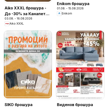
Enikom брошура
Aiko XXXL брошура -
01.08. - 15.08.2026
До -30% за Канапета
Enikom
03.08. - 16.08.2026
и Фотьойли
Aiko XXXL
SIKO брошура
Виденов брошура