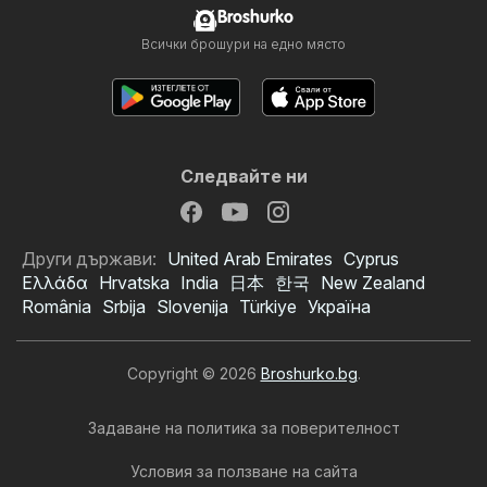
Broshurko
Всички брошури на едно място
Следвайте ни
Други държави:
United Arab Emirates
Cyprus
Ελλάδα
Hrvatska
India
日本
한국
New Zealand
România
Srbija
Slovenija
Türkiye
Україна
Copyright © 2026
Broshurko.bg
.
Задаване на политика за поверителност
Условия за ползване на сайта