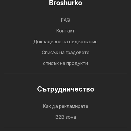
Broshurko
FAQ
Контакт
Докладване на съдържание
Cписък на градовете
списък на продукти
Cътрудничество
Как да рекламирате
B2B зона