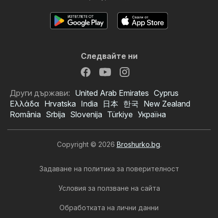
Следвайте ни
Други държави:
United Arab Emirates
Cyprus
Ελλάδα
Hrvatska
India
日本
한국
New Zealand
România
Srbija
Slovenija
Türkiye
Україна
Copyright © 2026
Broshurko.bg
.
Задаване на политика за поверителност
Условия за ползване на сайта
Обработката на лични данни