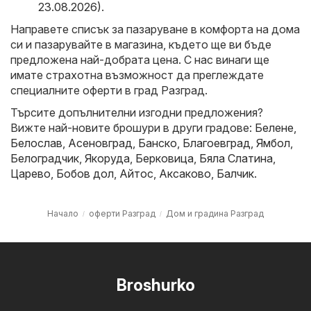
23.08.2026)
.
Направете списък за пазаруване в комфорта на дома
си и пазарувайте в магазина, където ще ви бъде
предложена най-добрата цена. С нас винаги ще
имате страхотна възможност да преглеждате
специалните оферти в град Разград.
Търсите допълнителни изгодни предложения?
Вижте най-новите брошури в други градове:
Белене
,
Белослав
,
Асеновград
,
Банско
,
Благоевград
,
Ямбол
,
Белоградчик
,
Якоруда
,
Берковица
,
Бяла Слатина
,
Царево
,
Бобов дол
,
Айтос
,
Аксаково
,
Балчик
.
Начало
оферти Разград
Дом и градина Разград
Broshurko