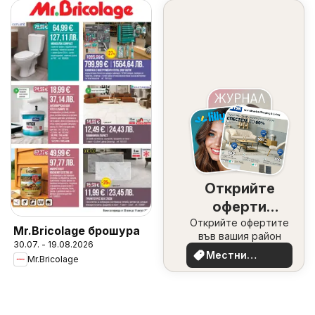
Открийте
оферти
Открийте офертите
наблизо
Mr.Bricolage брошура
във вашия район
30.07. - 19.08.2026
Местни
Mr.Bricolage
оферти