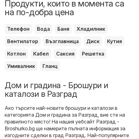
Продукти, които в момента са
на по-добра цена
Телефон
Вода
Баня
Хладилник
Вентилатор
Възглавница
Диск
Кутия
Котлон
Кабел
Саксия
Решетка
Умивалник
Гланц
Дом и градина - Брошури и
каталози в Разград
Ако търсите най-новите брошури и каталози в
категорията Дом и градина за Разград, вие сте на
правилното място! На нашия уебсайт
Разград -
Broshurko.bg
ще намерите пълната информация за
изгодните сделки в град Разград. Най-популярните