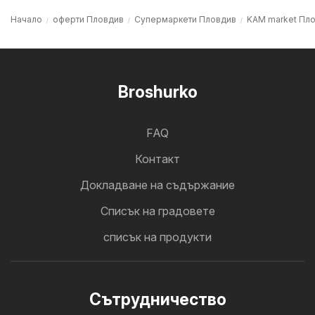
Начало
оферти Пловдив
Супермаркети Пловдив
KAM market Пл
Broshurko
FAQ
Контакт
Докладване на съдържание
Cписък на градовете
списък на продукти
Cътрудничество