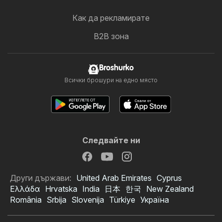
Как да рекламирате
B2B зона
Broshurko
Всички брошури на едно място
Следвайте ни
Други държави:
United Arab Emirates
Cyprus
Ελλάδα
Hrvatska
India
日本
한국
New Zealand
România
Srbija
Slovenija
Türkiye
Україна