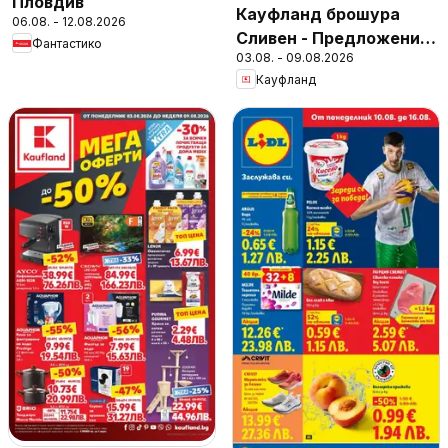
Пловдив
Кауфланд брошура
06.08. - 12.08.2026
Сливен - Предложения
Фантастико
03.08. - 09.08.2026
за цялото семейство
Кауфланд