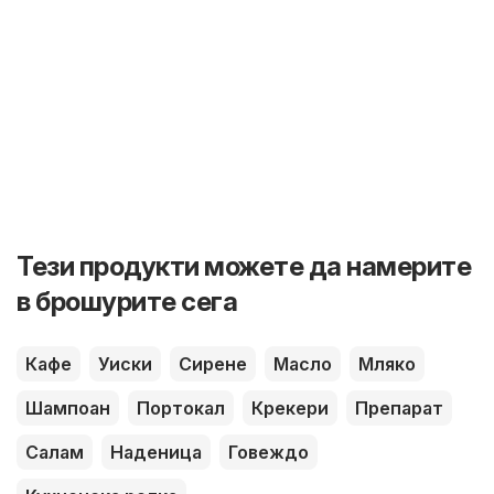
Тези продукти можете да намерите
в брошурите сега
Кафе
Уиски
Сирене
Масло
Мляко
Шампоан
Портокал
Крекери
Препарат
Салам
Наденица
Говеждо