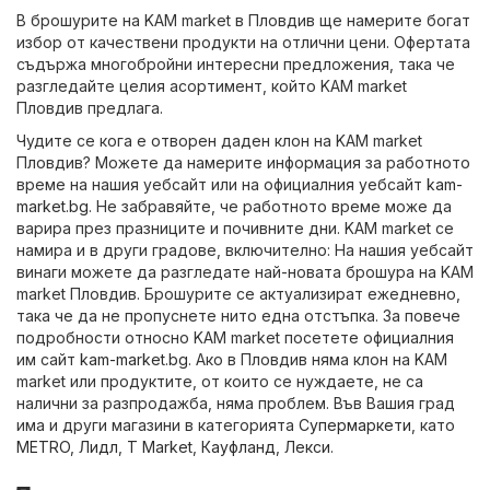
В брошурите на KAM market в Пловдив ще намерите богат
избор от качествени продукти на отлични цени. Офертата
съдържа многобройни интересни предложения, така че
разгледайте целия асортимент, който KAM market
Пловдив предлага.
Чудите се кога е отворен даден клон на KAM market
Пловдив? Можете да намерите информация за работното
време на нашия уебсайт или на официалния уебсайт
kam-
market.bg
. Не забравяйте, че работното време може да
варира през празниците и почивните дни. KAM market се
намира и в други градове, включително: На нашия уебсайт
винаги можете да разгледате най-новата брошура на KAM
market Пловдив. Брошурите се актуализират ежедневно,
така че да не пропуснете нито една отстъпка. За повече
подробности относно KAM market посетете официалния
им сайт
kam-market.bg
. Ако в Пловдив няма клон на KAM
market или продуктите, от които се нуждаете, не са
налични за разпродажба, няма проблем. Във Вашия град
има и други магазини в категорията
Супермаркети
, като
METRO
,
Лидл
,
T Market
,
Кауфланд
,
Лекси
.