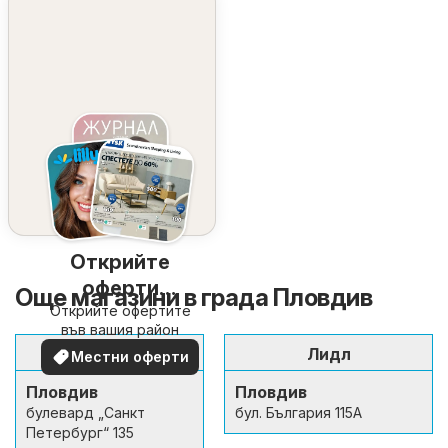
Открийте
оферти
Още магазини в града Пловдив
Открийте офертите
наблизо
във вашия район
METRO
Лидл
Местни оферти
Пловдив
Пловдив
булевард „Санкт
бул. България 115А
Петербург“ 135