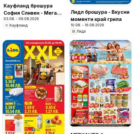
Кауфланд брошура
Лидл брошура - Вкусни
София Сливен - Мега
моменти край грила
03.08. - 09.08.2026
оферти
10.08. - 16.08.2026
Кауфланд
Лидл