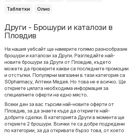
Таблетки
Олио
Други - Брошури и каталози в
Пловдив
На нашия уебсайт ще намерите голямо разнообразие
брошури и каталози за
Други
. Разгледайте най-
новите брошури за Други от Пловдив, където
можете да проверите какви са последните промоции
и отстъпки. Популярни магазини в тази категория са
SOpharmacy
,
Аптеки Медея
. Но това не е всичко. Ще
откриете цялата необходима информация за
специалните оферти на едно място.
Всеки ден за вас търсим най-новите оферти от
Пловдив, за да знаете къде да откриете най-
добрите сделки. В категорията Други в момента ще
откриете 2 брошури. Всички те са добре подредени
по категории, за да откривате бързо това, от което