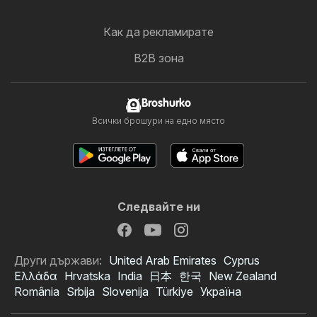
Как да рекламирате
B2B зона
Broshurko
Всички брошури на едно място
Следвайте ни
Други държави:
United Arab Emirates
Cyprus
Ελλάδα
Hrvatska
India
日本
한국
New Zealand
România
Srbija
Slovenija
Türkiye
Україна