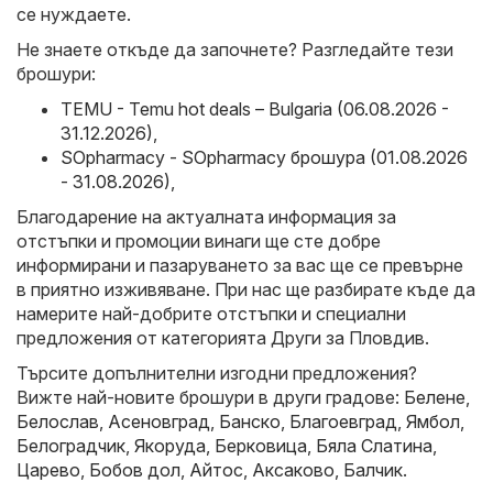
се нуждаете.
Не знаете откъде да започнете? Разгледайте тези
брошури:
TEMU - Temu hot deals – Bulgaria (06.08.2026 -
31.12.2026)
,
SOpharmacy - SOpharmacy брошура (01.08.2026
- 31.08.2026)
,
Благодарение на актуалната информация за
отстъпки и промоции винаги ще сте добре
информирани и пазаруването за вас ще се превърне
в приятно изживяване. При нас ще разбирате къде да
намерите най-добрите отстъпки и специални
предложения от категорията Други за Пловдив.
Търсите допълнителни изгодни предложения?
Вижте най-новите брошури в други градове:
Белене
,
Белослав
,
Асеновград
,
Банско
,
Благоевград
,
Ямбол
,
Белоградчик
,
Якоруда
,
Берковица
,
Бяла Слатина
,
Царево
,
Бобов дол
,
Айтос
,
Аксаково
,
Балчик
.