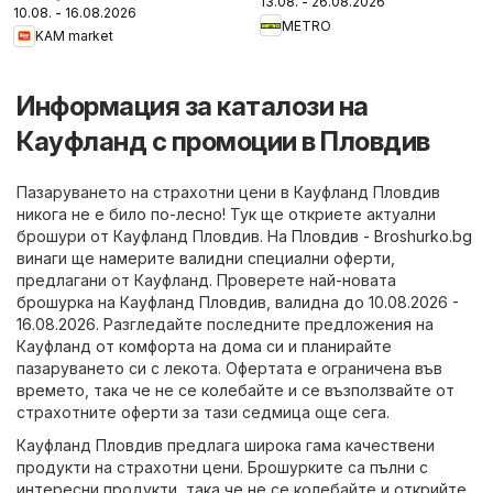
13.08. - 26.08.2026
10.08. - 16.08.2026
METRO
KAM market
Информация за каталози на
Кауфланд с промоции в Пловдив
Пазаруването на страхотни цени в Кауфланд Пловдив
никога не е било по-лесно! Тук ще откриете актуални
брошури от Кауфланд Пловдив. На
Пловдив - Broshurko.bg
винаги ще намерите валидни специални оферти,
предлагани от Кауфланд. Проверете най-новата
брошурка на Кауфланд Пловдив, валидна до 10.08.2026 -
16.08.2026. Разгледайте последните предложения на
Кауфланд от комфорта на дома си и планирайте
пазаруването си с лекота. Офертата е ограничена във
времето, така че не се колебайте и се възползвайте от
страхотните оферти за тази седмица още сега.
Кауфланд Пловдив предлага широка гама качествени
продукти на страхотни цени. Брошурките са пълни с
интересни продукти, така че не се колебайте и открийте