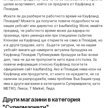
целия асортимент, който се предлага от Кауфланд в
Пловдив.
Искате ли да разберете работното време на Кауфланд
Пловдив? Можете да получите повече подробности на
нашия уебсайт или директно от
kaufland.bg
. Моля, имайте
предвид, че работното време може да варира по
празници, през уикенда или при специални събития.
Клонове на Кауфланд ще откриете не само в Пловдив, но
и в други градове, като . Бъдете сигурни, че на нашия
уебсайт винаги ще намерите актуална брошурка на
Кауфланд Пловдив. Публикуваме брошури за Вас всеки
ден, така че да не пропуснете нито една отстъпка. За
повече информация относно Кауфланд посетете
официалния сайт
kaufland.bg
. Ако в Пловдив няма клон на
Кауфланд или продуктите, от които се нуждаете, не са
налични за разпродажба, няма проблем. Във Вашия град
има и други магазини в категорията
Супермаркети
, като
METRO
,
Лекси
,
T Market
,
Лидл
.
Други магазини в категория
"Супермаркети"