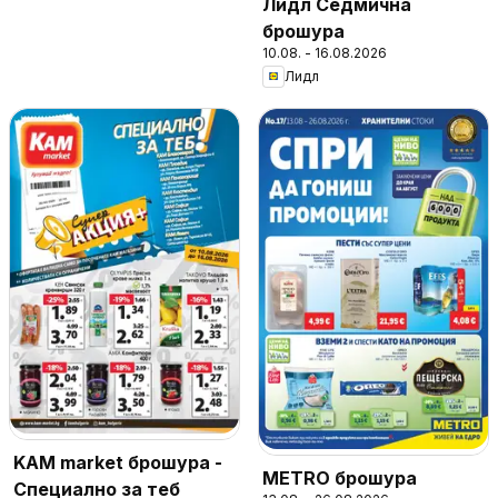
Лидл Седмична
брошура
10.08. - 16.08.2026
Лидл
KAM market брошура -
METRO брошура
Специално за теб