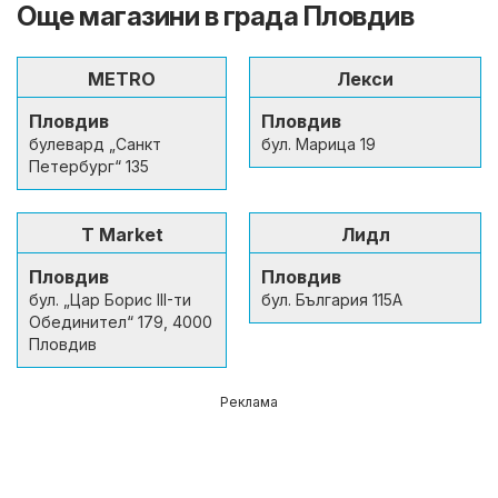
Още магазини в града Пловдив
METRO
Лекси
Пловдив
Пловдив
булевард „Санкт
бул. Марица 19
Петербург“ 135
T Market
Лидл
Пловдив
Пловдив
бул. „Цар Борис III-ти
бул. България 115А
Обединител“ 179, 4000
Пловдив
Реклама