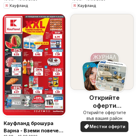
спести повече
Кауфланд
Кауфланд
Открийте
оферти
Открийте офертите
наблизо
във вашия район
Кауфланд брошура
Местни оферти
Варна - Вземи повече,