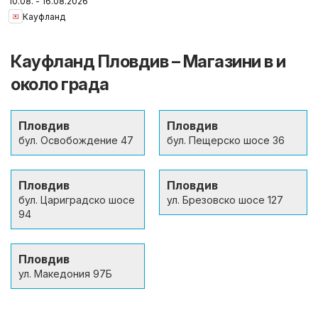
10.08. - 16.08.2026
спести повече
Кауфланд
Кауфланд Пловдив – Магазини в и
около града
Пловдив
Пловдив
бул. Освобождение 47
бул. Пещерско шосе 36
Пловдив
Пловдив
бул. Цариградско шосе
ул. Брезовско шосе 127
94
Пловдив
ул. Македония 97Б