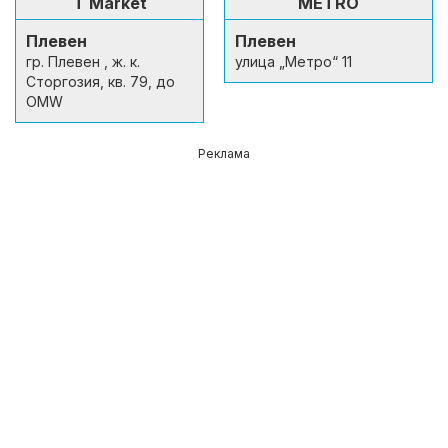
T Market
METRO
Плевен
Плевен
гр. Плевен , ж. к.
улица „Метро“ 11
Сторгозия, кв. 79, до
OMW
Реклама