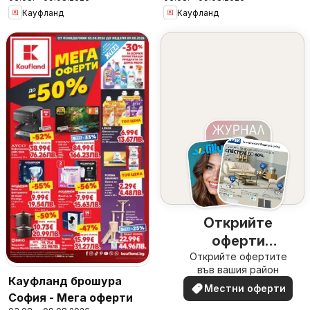
Кауфланд
Кауфланд
Открийте
оферти
Открийте офертите
наблизо
във вашия район
Кауфланд брошура
Местни оферти
София - Мега оферти