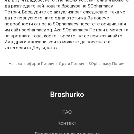
да разгледате най-новата брошура на SOpharmacy
Петрич. Брошурите се актуализират ежедневно, така че
да не пропуснете нито една отстъпка. За повече
подробности относно SOpharmacy посетете официалния
им сайт
sopharmacy.bg
. Ако SOpharmacy Петрич в момента
не предлага това, което търсите, не се притеснявайте.
Има други магазини, които можете да посетите в
категорията
Други
, като .
Начало
оферти Петрич
Други Петрич
SOpharmacy Петрич
Broshurko
FAQ
Контакт