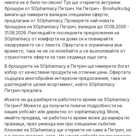
никога не е било по-лесно! Тук ще откриете актуални
брошури от SOpharmacy Петрич. На
Петрич - Broshurko.bg
винаги ще намерите валидни специални оферти,
предлагани от SOpharmacy. Проверете най-новата
брошурка на SOpharmacy Петрич, валидна до 01.08.2026 -
31.08.2026. Разгледайте последните предложения на
SOpharmacy от комфорта на дома си и планирайте
пазаруването си с лекота. Офертата е ограничена във
времето, така че не се колебайте и се възползвайте от
страхотните оферти за тази седмица още сега.
В брошурите на SOpharmacy в Петрич ще намерите богат
избор от качествени продукти на отлични цени. Офертата
съдържа многобройни интересни предложения, така че
разгледайте целия асортимент, който SOpharmacy
Петрич предлага.
Искате ли да разберете работното време на SOpharmacy
Петрич? Можете да получите повече подробности на
нашия уебсайт или директно от
sopharmacy.bg
. Моля,
имайте предвид, че работното време може да варира по
празници, през уикенда или при специални събития.
Клонове на SOpharmacy ще откриете не само в Петрич, но
и в други градове, като . На нашия уебсайт винаги можете