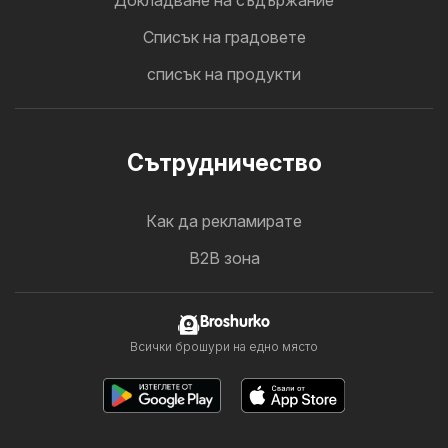
Докладване на съдържание
Cписък на градовете
списък на продукти
Cътрудничество
Как да рекламирате
B2B зона
Broshurko
Всички брошури на едно място