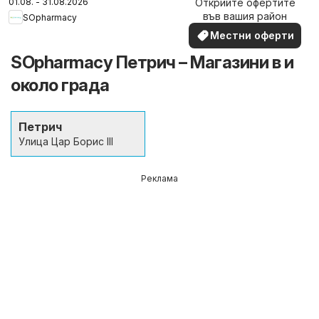
01.08. - 31.08.2026
Открийте офертите
наблизо
във вашия район
SOpharmacy
Местни оферти
SOpharmacy Петрич – Магазини в и
около града
Петрич
Улица Цар Борис III
Реклама