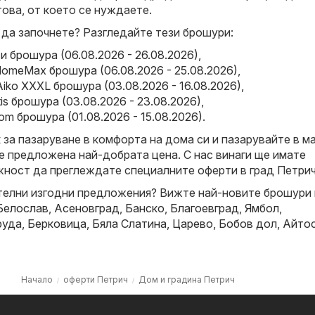
това, от което се нуждаете.
 да започнете? Разгледайте тези брошури:
и брошура (06.08.2026 - 26.08.2026)
,
omeMax брошура (06.08.2026 - 25.08.2026)
,
Aiko XXXL брошура (03.08.2026 - 16.08.2026)
,
ktis брошура (03.08.2026 - 23.08.2026)
,
kom брошура (01.08.2026 - 15.08.2026)
.
за пазаруване в комфорта на дома си и пазарувайте в ма
е предложена най-добрата цена. С нас винаги ще имате
ност да преглеждате специалните оферти в град Петрич
елни изгодни предложения? Вижте най-новите брошури 
Белослав
,
Асеновград
,
Банско
,
Благоевград
,
Ямбол
,
руда
,
Берковица
,
Бяла Слатина
,
Царево
,
Бобов дол
,
Айто
Начало
оферти Петрич
Дом и градина Петрич