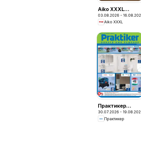
Aiko XXXL
03.08.2026 - 16.08.20
брошура - До
Aiko XXXL
-30% за
Канапета и
Фотьойли
Практикер
30.07.2026 - 19.08.20
брошура
Практикер