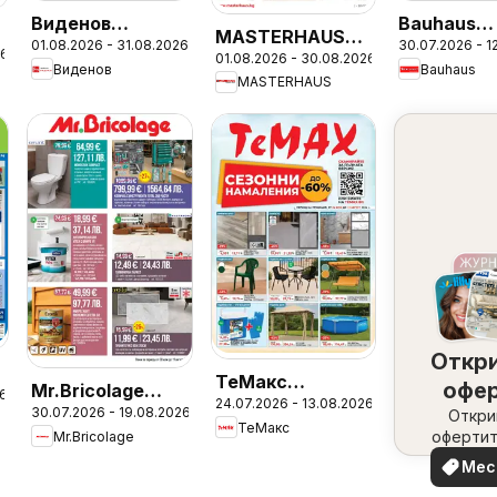
Виденов
Bauhaus
MASTERHAUS
01.08.2026 - 31.08.2026
30.07.2026 - 1
брошура
брошура
26
01.08.2026 - 30.08.2026
брошура
Виденов
Bauhaus
MASTERHAUS
Откр
ТеMакс
офе
Mr.Bricolage
26
24.07.2026 - 13.08.2026
брошура
30.07.2026 - 19.08.2026
набл
Откри
брошура
ТеMакс
офертит
Mr.Bricolage
вашия 
Мес
офе