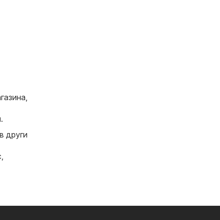
газина,
.
в други
с
,