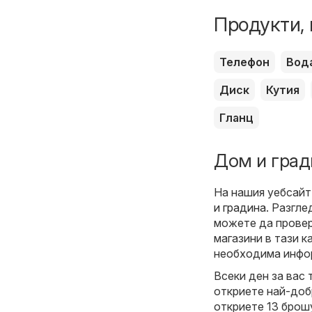
Продукти, 
Телефон
Вод
Диск
Кутия
Гланц
Дом и град
На нашия уебсайт
и градина
. Разгл
можете да провер
магазини в тази к
необходима инфор
Всеки ден за вас 
откриете най-доб
откриете 13 брошу