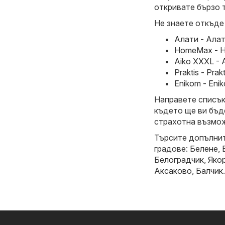
откривате бързо 
Не знаете откъде
Алати - Алат
HomeMax - H
Aiko XXXL - 
Praktis - Pra
Enikom - Eni
Направете списък 
където ще ви бъд
страхотна възмож
Търсите допълнит
градове:
Белене
,
Белоградчик
,
Яко
Аксаково
,
Балчик
.