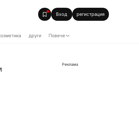
Вход
регистрация
козметика
други
Повече
Реклама
м