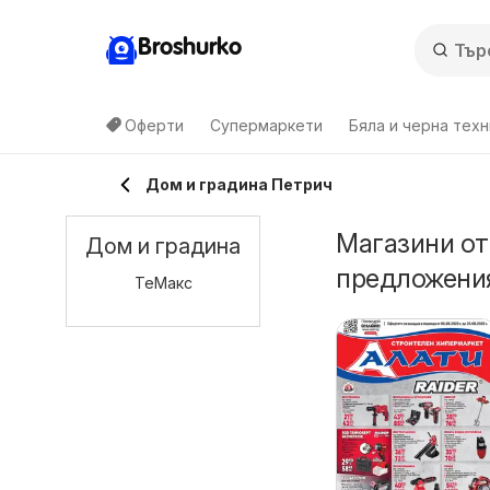
Broshurko
Оферти
Супермаркети
Бяла и черна техн
Дом и градина Петрич
Магазини от
Дом и градина
предложения
ТеMакс