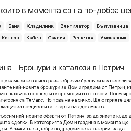
които в момента са на по-добра це
а
Баня
Хладилник
Вентилатор
Възглавница
Котлон
Кабел
Саксия
Решетка
Умивалник
ина - Брошури и каталози в Петрич
 ще намерите голямо разнообразие брошури и каталози 
едайте най-новите брошури за Дом и градина от Петрич, 
ите какви са последните промоции и отстъпки. Популяр
атегория са
ТеMакс
. Но това не е всичко. Ще откриете ця
мация за специалните оферти на едно място.
търсим най-новите оферти от Петрич, за да знаете къде 
рите сделки. В категорията Дом и градина в момента ще
ри. Всички те са добре подредени по категории, за да