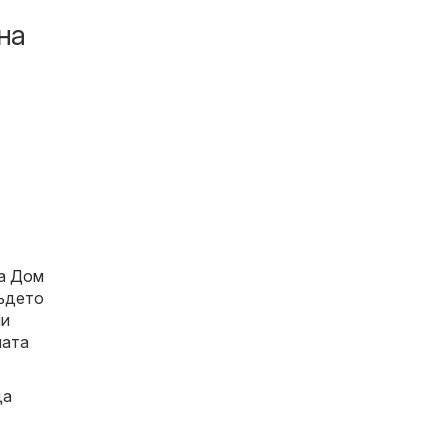
на
за
Дом
където
ни
лата
да