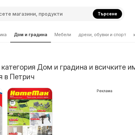
Търсене
ика
Дом и градина
Мебели
дрехи, обувки и спорт
 категория Дом и градина и всичките и
 в Петрич
Реклама