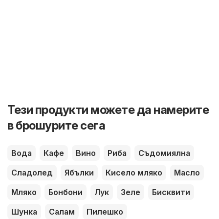
Тези продукти можете да намерите
в брошурите сега
Вода
Кафе
Вино
Риба
Съдомиялна
Сладолед
Ябълки
Кисело мляко
Масло
Мляко
Бонбони
Лук
Зеле
Бисквити
Шунка
Салам
Пилешко