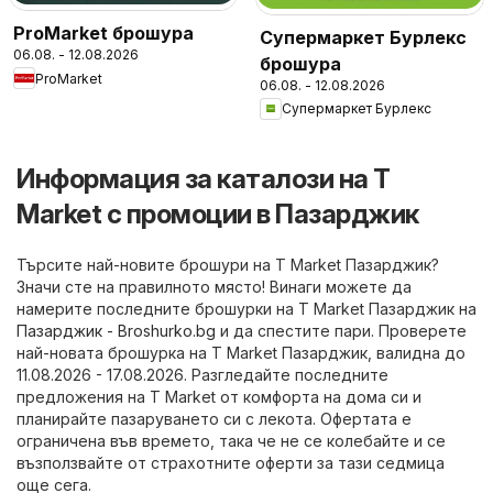
ProMarket брошура
Супермаркет Бурлекс
06.08. - 12.08.2026
брошура
ProMarket
06.08. - 12.08.2026
Супермаркет Бурлекс
Информация за каталози на T
Market с промоции в Пазарджик
Търсите най-новите брошури на T Market Пазарджик?
Значи сте на правилното място! Винаги можете да
намерите последните брошурки на T Market Пазарджик на
Пазарджик - Broshurko.bg
и да спестите пари. Проверете
най-новата брошурка на T Market Пазарджик, валидна до
11.08.2026 - 17.08.2026. Разгледайте последните
предложения на T Market от комфорта на дома си и
планирайте пазаруването си с лекота. Офертата е
ограничена във времето, така че не се колебайте и се
възползвайте от страхотните оферти за тази седмица
още сега.