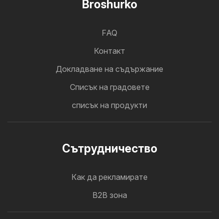
Broshurko
FAQ
Контакт
Докладване на съдържание
Cписък на градовете
списък на продукти
Cътрудничество
Как да рекламирате
B2B зона