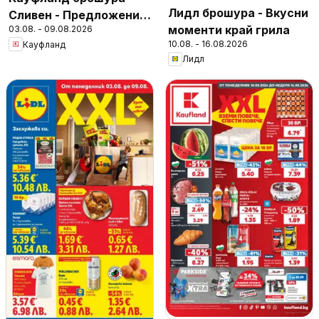
Лидл брошура - Вкусни
Сливен - Предложения
моменти край грила
03.08. - 09.08.2026
за цялото семейство
10.08. - 16.08.2026
Кауфланд
Лидл