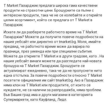
T Market Пазарджик предлага широка гама качествени
продукти на страхотни цени. Брошурките са пълни с
интересни продукти, така че не се колебайте и открийте
целия асортимент, който се предлага от T Market в
Пазарджик.
Искате ли да разберете работното време на T Market
Пазарджик? Можете да получите повече подробности на
нашия уебсайт или директно от
tmarket.bg
. Моля, имайте
предвид, че работното време може да варира по
празници, през уикенда или при специални събития.
Можете да откриете T Market и в други градове, като . На
нашия уебсайт винаги можете да разгледате най-новата
брошура на T Market Пазарджик. Брошурите се
актуализират ежедневно, така че да не пропуснете нито
една отстъпка. За повече подробности относно T Market
посетете официалния им сайт
tmarket.bg
. Ако в Пазарджик
няма клон на T Market или продуктите, от които се
нуждаете, не са налични за разпродажба, няма проблем.
Във Вашия град има и други магазини в категорията
Супермаркети
, като
Кауфланд
,
Лидл
.