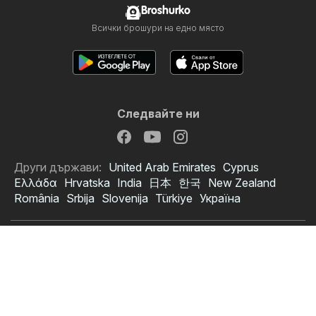
Broshurko
Всички брошури на едно място
Следвайте ни
Други държави:
United Arab Emirates
Cyprus
Ελλάδα
Hrvatska
India
日本
한국
New Zealand
România
Srbija
Slovenija
Türkiye
Україна
Copyright © 2026
Broshurko.bg
.
Задаване на политика за поверителност
Условия за ползване на сайта