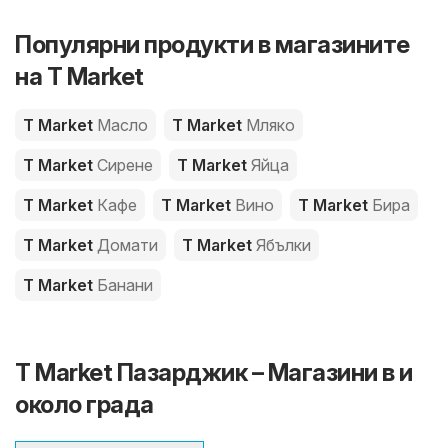
Популярни продукти в магазините
на T Market
T Market
Масло
T Market
Мляко
T Market
Сирене
T Market
Яйца
T Market
Кафе
T Market
Вино
T Market
Бира
T Market
Домати
T Market
Ябълки
T Market
Банани
T Market Пазарджик – Магазини в и
около града