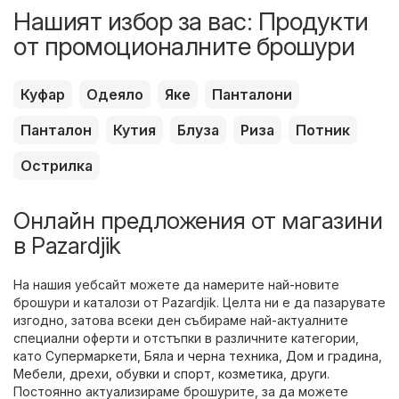
Нашият избор за вас: Продукти
от промоционалните брошури
Куфар
Одеяло
Яке
Панталони
Панталон
Кутия
Блуза
Риза
Потник
Острилка
Онлайн предложения от магазини
в Pazardjik
На нашия уебсайт можете да намерите най-новите
брошури и каталози от Pazardjik. Целта ни е да пазарувате
изгодно, затова всеки ден събираме най-актуалните
специални оферти и отстъпки в различните категории,
като
Супермаркети
,
Бяла и черна техника
,
Дом и градина
,
Мебели
,
дрехи, обувки и спорт
,
козметика
,
други
.
Постоянно актуализираме брошурите, за да можете