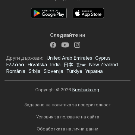
Следвайте ни
Други държави:
United Arab Emirates
Cyprus
Ελλάδα
Hrvatska
India
日本
한국
New Zealand
România
Srbija
Slovenija
Türkiye
Україна
Copyright © 2026
Broshurko.bg
.
Задаване на политика за поверителност
Условия за ползване на сайта
Обработката на лични данни