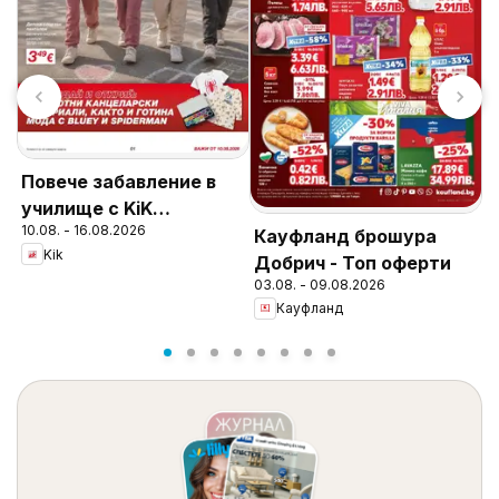
Повече забавление в
L
училище с KiK
П
10.08. - 16.08.2026
предложения
Кауфланд брошура
0
Д
Kik
Добрич - Топ оферти
03.08. - 09.08.2026
Кауфланд