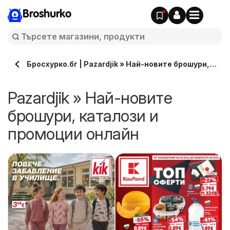
Broshurko
Бросхурко.бг | Pazardjik » Най-новите брошури,
каталози онлайн
Pazardjik » Най-новите
брошури, каталози и
промоции онлайн
ра