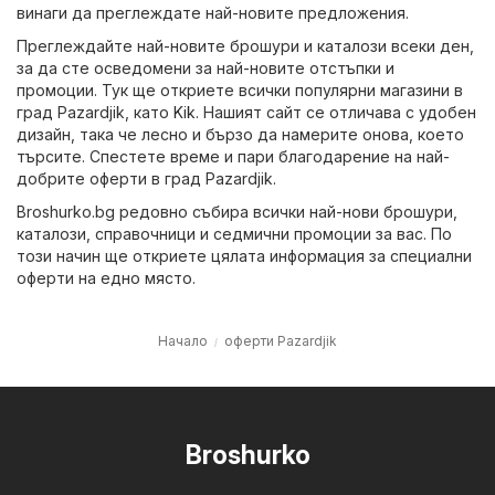
винаги да преглеждате най-новите предложения.
Преглеждайте най-новите брошури и каталози всеки ден,
за да сте осведомени за най-новите отстъпки и
промоции. Тук ще откриете всички популярни магазини в
град Pazardjik, като
Kik
. Нашият сайт се отличава с удобен
дизайн, така че лесно и бързо да намерите онова, което
търсите. Спестете време и пари благодарение на най-
добрите оферти в град Pazardjik.
Broshurko.bg редовно събира всички най-нови брошури,
каталози, справочници и седмични промоции за вас. По
този начин ще откриете цялата информация за специални
оферти на едно място.
Начало
оферти Pazardjik
Broshurko