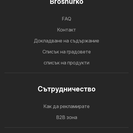
Broshurko
FAQ
Контакт
Докладване на съдържание
Cписък на градовете
списък на продукти
Cътрудничество
Как да рекламирате
B2B зона