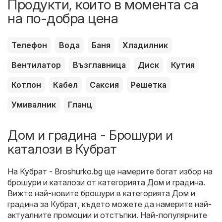
Продукти, които в момента са
на по-добра цена
Телефон
Вода
Баня
Хладилник
Вентилатор
Възглавница
Диск
Кутия
Котлон
Кабел
Саксия
Решетка
Умивалник
Гланц
Дом и градина - Брошури и
каталози в Кубрат
На
Кубрат - Broshurko.bg
ще намерите богат избор на
брошури и каталози от категорията
Дом и градина
.
Вижте най-новите брошури в категорията Дом и
градина за Кубрат, където можете да намерите най-
актуалните промоции и отстъпки. Най-популярните