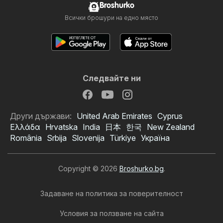
Broshurko
Всички брошури на едно място
Следвайте ни
Други държави:
United Arab Emirates
Cyprus
Ελλάδα
Hrvatska
India
日本
한국
New Zealand
România
Srbija
Slovenija
Türkiye
Україна
Copyright © 2026
Broshurko.bg
.
Задаване на политика за поверителност
Условия за ползване на сайта