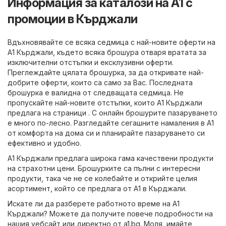
Информация за каталози на A1 с
промоции в Кърджали
Вдъхновявайте се всяка седмица с най-новите оферти на
A1 Кърджали, където всяка брошура отваря вратата за
изключителни отстъпки и ексклузивни оферти.
Преглеждайте цялата брошурка, за да откривате най-
добрите оферти, които са само за Вас. Последната
брошурка е валидна от следващата седмица. Не
пропускайте най-новите отстъпки, които A1 Кърджали
предлага на страници . С онлайн брошурите пазаруването
е много по-лесно. Разгледайте сегашните намаления в A1
от комфорта на дома си и планирайте пазаруването си
ефективно и удобно.
A1 Кърджали предлага широка гама качествени продукти
на страхотни цени. Брошурките са пълни с интересни
продукти, така че не се колебайте и открийте целия
асортимент, който се предлага от A1 в Кърджали.
Искате ли да разберете работното време на A1
Кърджали? Можете да получите повече подробности на
нашия уебсайт или директно от
a1.bg
. Моля, имайте