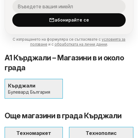
абонирайте се
С изпращането на формуляра се съгласявате с
условията за
ползване
и с
обработката на лични данни
.
A1 Кърджали – Магазини в и около
града
Кърджали
Булевард България
Още магазини в града Кърджали
Техномаркет
Технополис