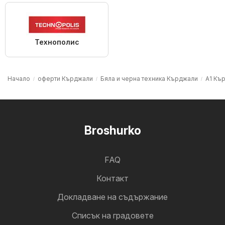
Технополис
Начало
оферти Кърджали
Бяла и черна техника Кърджали
A1 Къ
Broshurko
FAQ
Контакт
Докладване на съдържание
Cписък на градовете