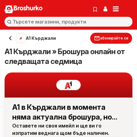
Broshurko
A1 Кърджали
абонирайте се
A1 Кърджали » Брошура онлайн от
следващата седмица
A1 в Кърджали в момента
няма актуална брошура, но...
Оставете ни своя имейл и ще ви го
изпратим веднага щом бъде наличен.