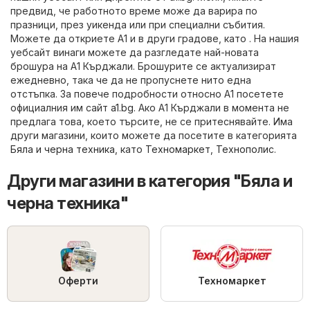
предвид, че работното време може да варира по
празници, през уикенда или при специални събития.
Можете да откриете A1 и в други градове, като . На нашия
уебсайт винаги можете да разгледате най-новата
брошура на A1 Кърджали. Брошурите се актуализират
ежедневно, така че да не пропуснете нито една
отстъпка. За повече подробности относно A1 посетете
официалния им сайт
a1.bg
. Ако A1 Кърджали в момента не
предлага това, което търсите, не се притеснявайте. Има
други магазини, които можете да посетите в категорията
Бяла и черна техника
, като
Техномаркет
,
Технополис
.
Други магазини в категория "Бяла и
черна техника"
Оферти
Техномаркет