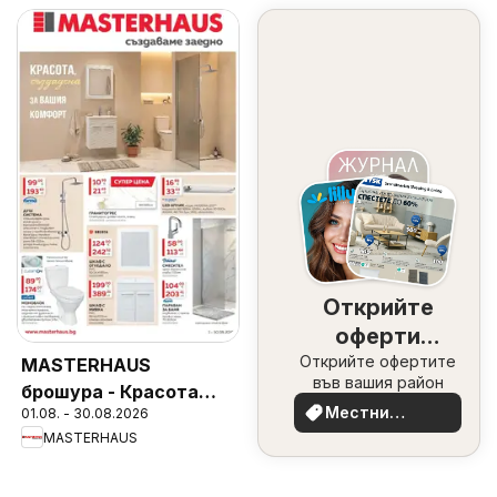
Открийте
оферти
Открийте офертите
наблизо
MASTERHAUS
във вашия район
брошура - Красота
Местни
01.08. - 30.08.2026
създадена за Вашия
оферти
MASTERHAUS
комфорт