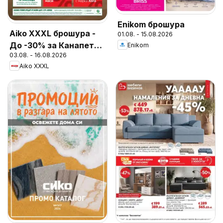
Enikom брошура
Aiko XXXL брошура -
01.08. - 15.08.2026
До -30% за Канапета
Enikom
03.08. - 16.08.2026
и Фотьойли
Aiko XXXL