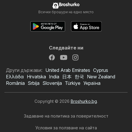
Broshurko
Всички брошури на едно място
Следвайте ни
Други държави:
United Arab Emirates
Cyprus
Ελλάδα
Hrvatska
India
日本
한국
New Zealand
România
Srbija
Slovenija
Türkiye
Україна
Copyright © 2026
Broshurko.bg
.
Задаване на политика за поверителност
Условия за ползване на сайта