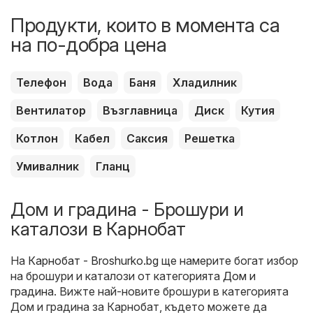
Продукти, които в момента са
на по-добра цена
Телефон
Вода
Баня
Хладилник
Вентилатор
Възглавница
Диск
Кутия
Котлон
Кабел
Саксия
Решетка
Умивалник
Гланц
Дом и градина - Брошури и
каталози в Карнобат
На
Карнобат - Broshurko.bg
ще намерите богат избор
на брошури и каталози от категорията
Дом и
градина
. Вижте най-новите брошури в категорията
Дом и градина за Карнобат, където можете да