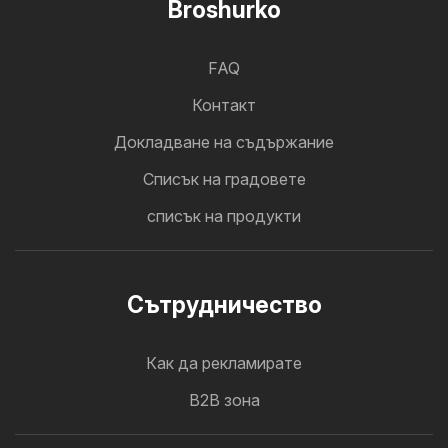
Broshurko
FAQ
Контакт
Докладване на съдържание
Cписък на градовете
списък на продукти
Cътрудничество
Как да рекламирате
B2B зона