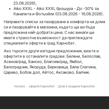
23.08.2026)
,
Aiko XXXL - Aiko XXXL брошура - До -30% за
Канапета и Фотьойли (03.08.2026 - 16.08.2026)
.
Направете списък за пазаруване в комфорта на дома
си и пазарувайте в магазина, където ще ви бъде
предложена най-добрата цена. С нас винаги ще
имате страхотна възможност да преглеждате
специалните оферти в град Карнобат.
Ако търсите други изгодни предложения, вижте и
офертите в останалите градове:
Белене
,
Белослав
,
Асеновград
,
Банско
,
Благоевград
,
Ямбол
,
Белоградчик
,
Якоруда
,
Берковица
,
Бяла Слатина
,
Царево
,
Бобов дол
,
Айтос
,
Аксаково
,
Балчик
.
Начало
оферти Карнобат
Дом и градина Карнобат