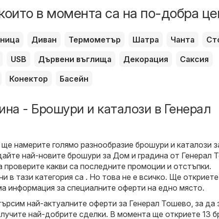
които в момента са на по-добра це
вница
Диван
Термометър
Шатра
Чанта
Ст
USB
Дървени въглища
Декорация
Саксия
Конектор
Басейн
ина - Брошури и каталози в Генерал
 ще намерите голямо разнообразие брошури и каталози 
едайте най-новите брошури за Дом и градина от Генерал 
 проверите какви са последните промоции и отстъпки.
и в тази категория са . Но това не е всичко. Ще откриете
а информация за специалните оферти на едно място.
търсим най-актуалните оферти за Генерал Тошево, за да 
олучите най-добрите сделки. В момента ще откриете 13 