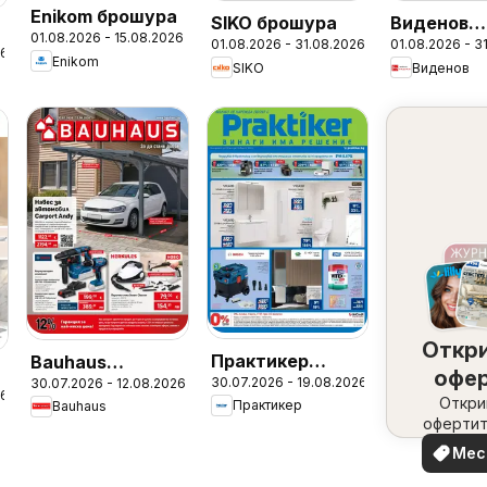
Enikom брошура
SIKO брошура
Виденов
01.08.2026 - 15.08.2026
01.08.2026 - 31.08.2026
01.08.2026 - 3
брошура
26
Enikom
SIKO
Виденов
Откр
Практикер
Bauhaus
офе
30.07.2026 - 19.08.2026
30.07.2026 - 12.08.2026
брошура
брошура
26
набл
Откри
Практикер
Bauhaus
офертит
вашия 
Мес
офе