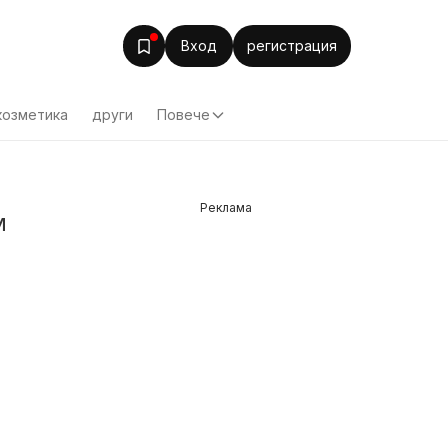
Вход
регистрация
козметика
други
Повече
Реклама
м