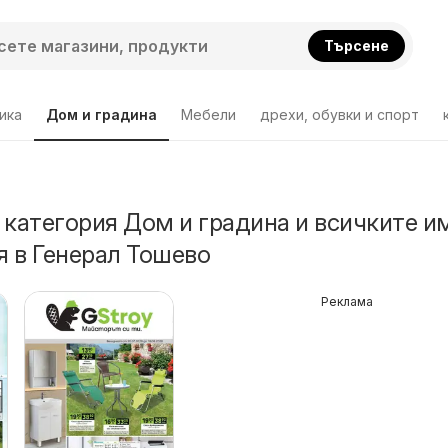
Търсене
ика
Дом и градина
Мебели
дрехи, обувки и спорт
 категория Дом и градина и всичките и
 в Генерал Тошево
Реклама