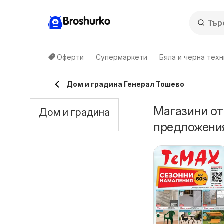
Broshurko
Оферти
Супермаркети
Бяла и черна техн
Дом и градина Генерал Тошево
Магазини от
Дом и градина
предложения