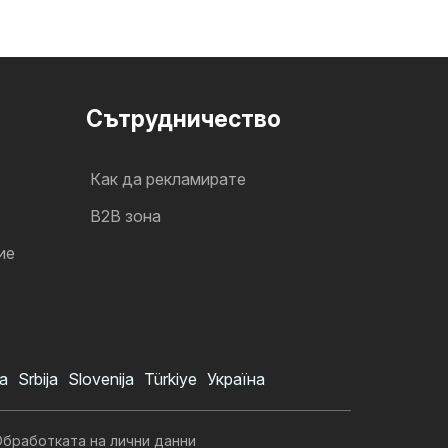
Cътрудничество
Как да рекламирате
B2B зона
ие
a
Srbija
Slovenija
Türkiye
Україна
бработката на лични данни