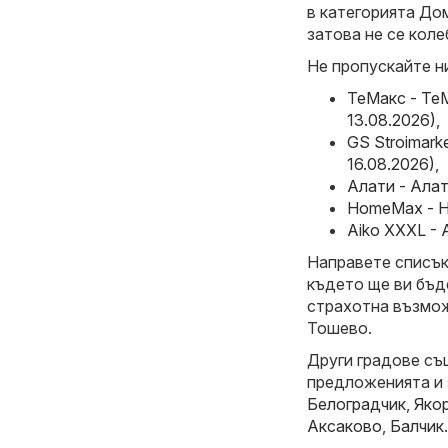
в категорията Дом
затова не се коле
Не пропускайте н
ТеMакс - ТеM
13.08.2026)
,
GS Stroimark
16.08.2026)
,
Алати - Алат
HomeMax - H
Aiko XXXL - 
Направете списък 
където ще ви бъд
страхотна възмож
Тошево.
Други градове съ
предложенията и
Белоградчик
,
Яко
Аксаково
,
Балчик
.