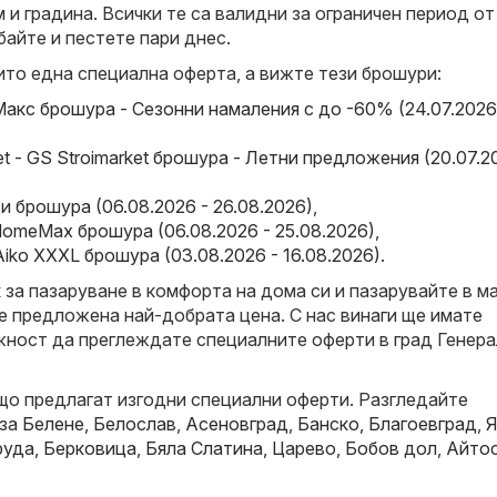
 и градина. Всички те са валидни за ограничен период от
байте и пестете пари днес.
ито една специална оферта, а вижте тези брошури:
акс брошура - Сезонни намаления с до -60% (24.07.2026
et - GS Stroimarket брошура - Летни предложения (20.07.2
и брошура (06.08.2026 - 26.08.2026)
,
omeMax брошура (06.08.2026 - 25.08.2026)
,
Aiko XXXL брошура (03.08.2026 - 16.08.2026)
.
за пазаруване в комфорта на дома си и пазарувайте в ма
е предложена най-добрата цена. С нас винаги ще имате
ност да преглеждате специалните оферти в град Генера
що предлагат изгодни специални оферти. Разгледайте
 за
Белене
,
Белослав
,
Асеновград
,
Банско
,
Благоевград
,
Я
руда
,
Берковица
,
Бяла Слатина
,
Царево
,
Бобов дол
,
Айто