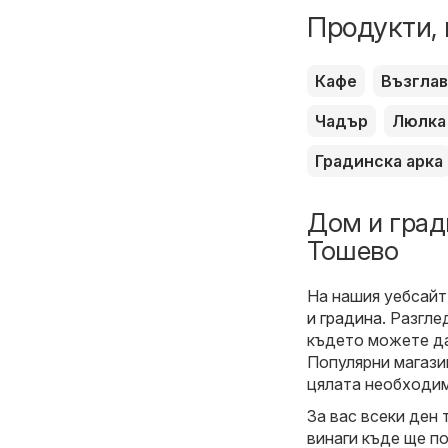
Продукти, 
Кафе
Възгла
Чадър
Люлка
Градинска арка
Дом и град
Тошево
На нашия уебсайт
и градина
. Разгл
където можете да
Популярни магазин
цялата необходим
За вас всеки ден 
винаги къде ще п