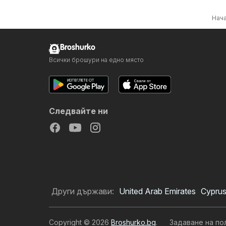
Нач
Broshurko
Всички брошури на едно място
Следвайте ни
Други държави:
United Arab Emirates
Cypru
Copyright © 2026
Broshurko.bg
.
Задаване на по