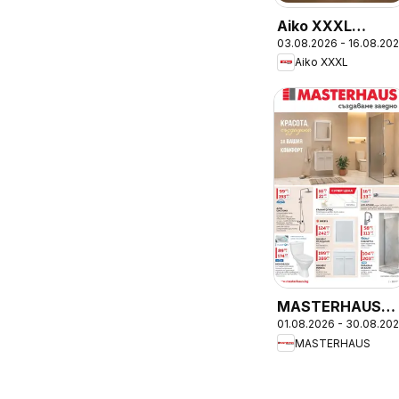
Aiko XXXL
03.08.2026 - 16.08.20
брошура - До
Aiko XXXL
-30% за
Канапета и
Фотьойли
MASTERHAUS
01.08.2026 - 30.08.20
брошура
MASTERHAUS