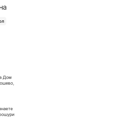
на
ол
за
Дом
Тошево,
знаете
брошури