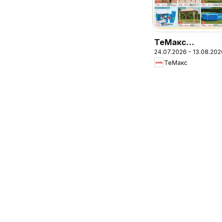
ТеMакс
24.07.2026 - 13.08.202
брошура -
ТеMакс
Сезонни
намаления с до
-60%