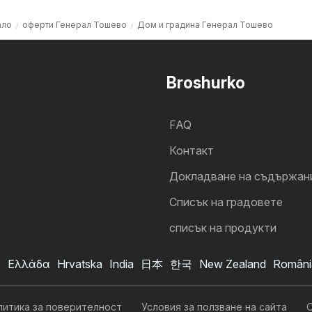
ало
оферти Генерал Тошево
Дом и градина Генерал Тошево
Broshurko
FAQ
Контакт
Докладване на съдържан
Cписък на градовете
списък на продукти
s
Ελλάδα
Hrvatska
India
日本
한국
New Zealand
Români
литика за поверителност
Условия за ползване на сайта
О