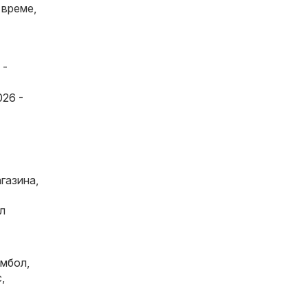
 време,
 -
026 -
газина,
л
мбол
,
с
,