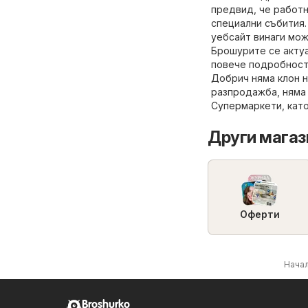
предвид, че работн
специални събития.
уебсайт винаги мож
Брошурите се актуа
повече подробност
Добрич няма клон н
разпродажба, няма 
Супермаркети
, кат
Други магаз
Оферти
Нача
Broshurko