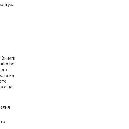
Супермаркет Бурлекс
 Винаги
urko.bg
а до
орта на
ето,
ца още
целия
ите