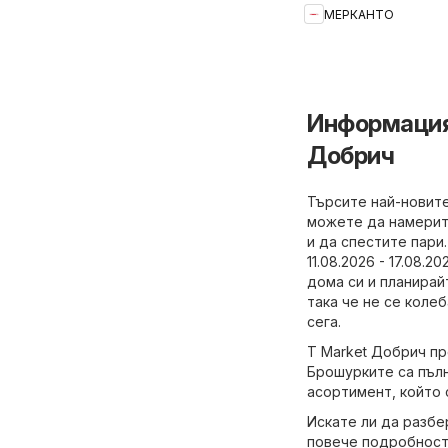
МЕРКАНТО
Информация 
Добрич
Търсите най-новите
можете да намерит
и да спестите пари
11.08.2026 - 17.08.
дома си и планирай
така че не се коле
сега.
T Market Добрич пр
Брошурките са пълн
асортимент, който 
Искате ли да разб
повече подробност