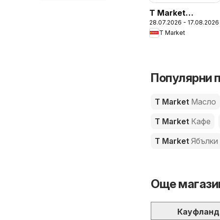
T Market
28.07.2026 - 17.08.2026
брошура - Карта
T Market
благодаря
Популярни п
T Market
Масло
T Market
Кафе
T Market
Ябълки
Още магазин
Кауфланд