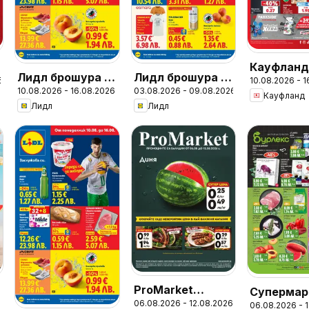
Кауфлан
Лидл брошура -
Лидл брошура -
6
10.08.2026 - 
Седмичн
10.08.2026 - 16.08.2026
03.08.2026 - 09.08.2026
Вкусни моменти
Вкусни моменти
Кауфланд
брошура
Лидл
Лидл
край грила
край грила
ProMarket
Супермар
06.08.2026 - 12.08.2026
брошура
06.08.2026 - 
Бурлекс