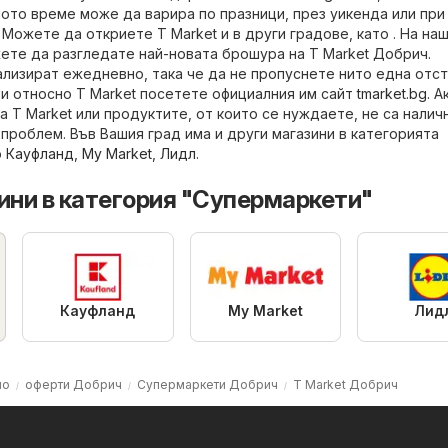
ото време може да варира по празници, през уикенда или при
 Можете да откриете T Market и в други градове, като . На на
ете да разгледате най-новата брошура на T Market Добрич.
лизират ежедневно, така че да не пропуснете нито една отст
и относно T Market посетете официалния им сайт
tmarket.bg
. А
а T Market или продуктите, от които се нуждаете, не са налич
проблем. Във Вашия град има и други магазини в категорията
о
Кауфланд
,
My Market
,
Лидл
.
ини в категория "Супермаркети"
Кауфланд
My Market
Лид
ло
оферти Добрич
Супермаркети Добрич
T Market Добрич