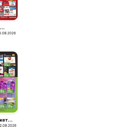
д
16.08.2026
а
кет
12.08.2026