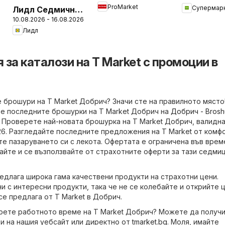
ProMarket
Лидл Седмична
брошура
10.08.2026 - 16.08.2026
брошура
Лидл
за каталози на T Market с промоции в
 брошури на T Market Добрич? Значи сте на правилното място!
е последните брошурки на T Market Добрич на
Добрич - Brosh
. Проверете най-новата брошурка на T Market Добрич, валидн
2026. Разгледайте последните предложения на T Market от комф
те пазаруването си с лекота. Офертата е ограничена във врем
байте и се възползвайте от страхотните оферти за тази седми
едлага широка гама качествени продукти на страхотни цени.
и с интересни продукти, така че не се колебайте и открийте 
се предлага от T Market в Добрич.
ерете работното време на T Market Добрич? Можете да получ
и на нашия уебсайт или директно от
tmarket.bg
. Моля, имайте