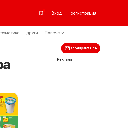
Вход
регистрация
козметика
други
Повече
абонирайте се
ра
Реклама