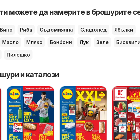
ти можете да намерите в брошурите с
Вино
Риба
Съдомиялна
Сладолед
Ябълки
Масло
Мляко
Бонбони
Лук
Зеле
Бисквит
Пилешко
шури и каталози