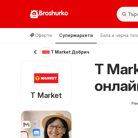
Broshurko
Оферти
Супермаркети
Бяла и черна тех
T Market Добрич
T Mar
онлайн
T Market
Ре