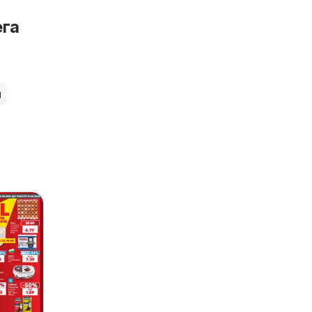
ега
и