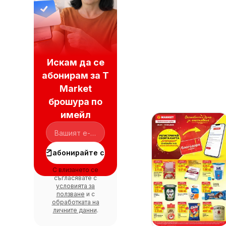
Искам да се
абонирам за T
Market
брошура по
имейл
абонирайте се
С влизането се
съгласявате с
условията за
ползване
и с
обработката на
личните данни
.