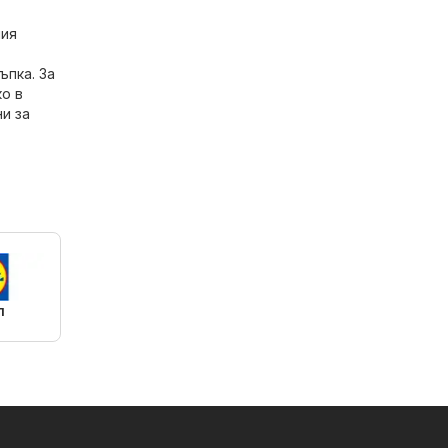
шия
ъпка. За
ко в
ни за
л