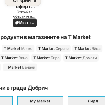
Открийте
оферти
наблизо
Открийте
офертите във
вашия район
Местни
оферти
родукти в магазините на T Market
T Market
Мляко
T Market
Сирене
T Market
Яйца
T Market
Вино
T Market
Бира
T Market
Домати
T Market
Банани
и в града Добрич
My Market
Лидл