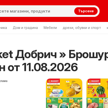
Търсене
ника
Дом и градина
Мебели
дрехи, обувки и спорт
ket Добрич » Брошу
 от 11.08.2026
клама