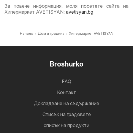
За повече информация, моля посетете сайта на
Хипермаркет AVETISYAN:
avetisyan.bg
Начало
Дом и градина
Хипермаркет AVETISYAN
Broshurko
FAQ
Контакт
Докладване на съдържание
Cписък на градовете
списък на продукти