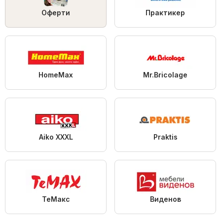
Оферти
Практикер
HomeMax
Mr.Bricolage
Aiko XXXL
Praktis
ТеMакс
Виденов