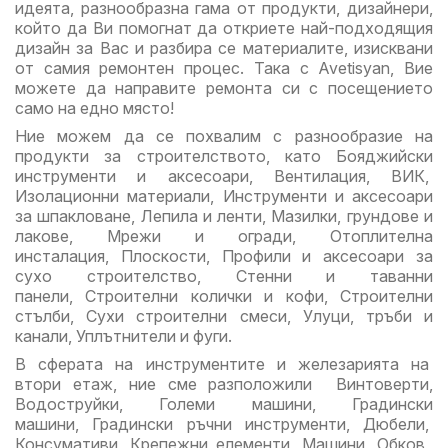
идеята, разнообразна гама от продукти, дизайнери,
който да Ви помогнат да откриете най-подходящия
дизайн за Вас и разбира се материалите, изисквани
от самия ремонтен процес. Така с Avetisyan, Вие
можете да направите ремонта си с посещението
само на едно място!
Ние можем да се похвалим с разнообразие на
продукти за строителството, като Бояджийски
инструменти и аксесоари, Вентилация, ВИК,
Изолационни материали, Инструменти и аксесоари
за шпакловане, Лепила и ленти, Мазилки, грундове и
лакове, Мрежи и огради, Отоплителна
инсталация, Плоскости, Профили и аксесоари за
сухо строителство, Стенни и таванни
панели, Строителни колички и кофи, Строителни
стълби, Сухи строителни смеси, Улуци, тръби и
канали, Уплътнители и фуги.
В сферата на инструментите и железарията на
втори етаж, ние сме разположили Винтоверти,
Водоструйки, Големи машини, Градински
машини, Градински ръчни инструменти, Дюбели,
Консумативи, Крепежни елементи, Машини, Обков,