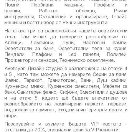
Помпи, Пробивни машини, Профили и
планки, Работно облекло, Ръчни
инструменти, Съхранение и организиране, Шлайф
машини и богат набор от Ръчни инструменти.
На етаж три са разположени нашите осветителни
тела. Там може да намерите разнообразие от
Аплици, Лампиони, Луни, Настолни лампи,
Осветители за баня, Осветителни тела за кухня,
Пендели, Плафони и Led панели, Полилеи,
Прожектори и сензори, Техническо осветление.
Avetisyan Дизайн Студио е разположено на етажи 4
и 5 , като там можете да намерите Серии за баня,
Фаянс, Теракот, Гранитогрес, Вани, Душ кабини,
Кухненски мивки, Кухненски смесители, Мебели за
баня, Санитарен фаянс, Сифони, Смесители и душове
и на етаж 5, кадето ще бъдете впечатлени от
разнообразието на ламинирани паркети, первази,
подложки за ламинат, входни и интериорни врати, и
щори.
Пазарувайте и вземете Вашата VIP картата -
отстъпки до 70%, специални цени за VIP клиенти.