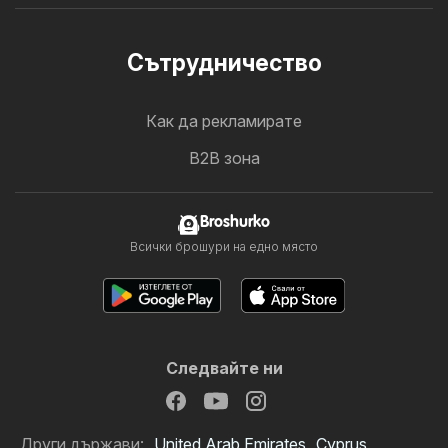
Cътрудничество
Как да рекламирате
B2B зона
Broshurko
Всички брошури на едно място
Следвайте ни
Други държави:
United Arab Emirates
Cyprus