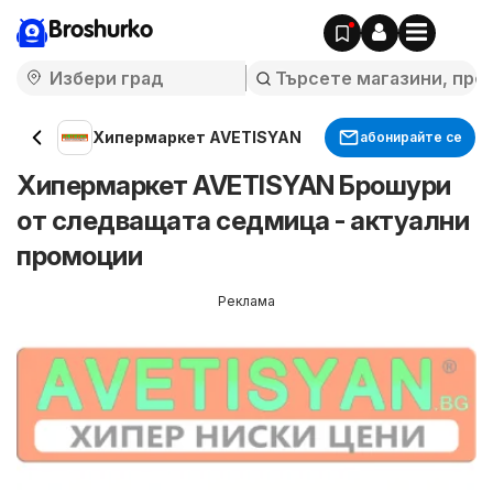
Broshurko
Хипермаркет AVETISYAN
абонирайте се
Хипермаркет AVETISYAN Брошури
от следващата седмица - актуални
промоции
Реклама