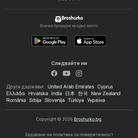
Broshurko
Всички брошури на едно място
Следвайте ни
Други държави:
United Arab Emirates
Cyprus
Ελλάδα
Hrvatska
India
日本
한국
New Zealand
România
Srbija
Slovenija
Türkiye
Україна
Copyright © 2026
Broshurko.bg
.
Задаване на политика за поверителност