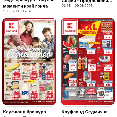
София - Предложения
моменти край грила
03.08. - 09.08.2026
за цялото семейство
10.08. - 16.08.2026
Кауфланд брошура
Кауфланд Седмична