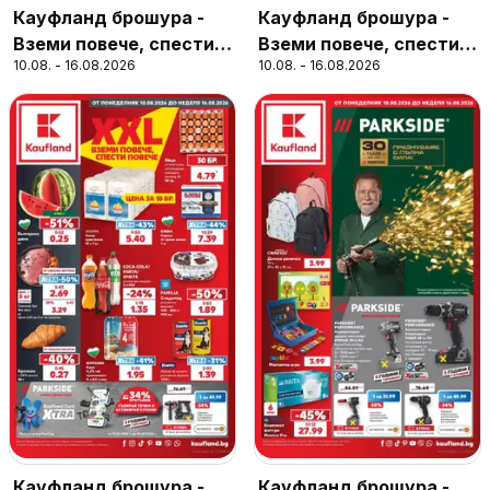
Кауфланд брошура -
Кауфланд брошура -
Вземи повече, спести
Вземи повече, спести
10.08. - 16.08.2026
10.08. - 16.08.2026
повече с Kaufland с
повече с Kaufland с
валидност до
валидност до
16.08.2026
16.08.2026
Кауфланд брошура -
Кауфланд брошура -