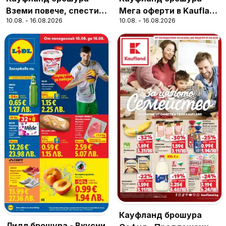
Вземи повече, спести
Мега оферти в Kaufland
10.08. - 16.08.2026
10.08. - 16.08.2026
повече с Kaufland с
с валидност до
валидност до
16.08.2026
16.08.2026
Кауфланд брошура
Лидл брошура - Вкусни