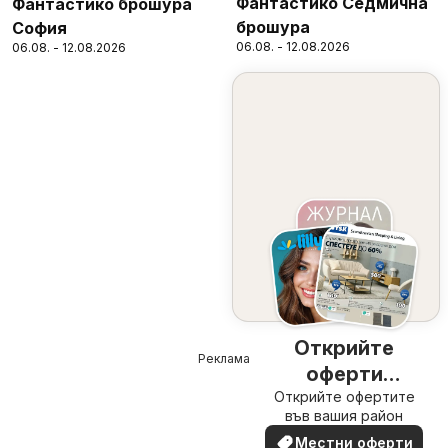
Фантастико Седмична
Фантастико брошура
брошура
София
06.08. - 12.08.2026
06.08. - 12.08.2026
Открийте
Реклама
оферти
Открийте офертите
наблизо
във вашия район
Местни оферти