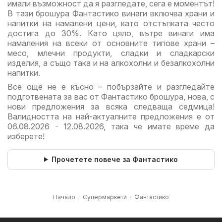
имали възможност да я разгледате, сега е моментът!
В тази брошура Фантастико винаги включва храни и
напитки на намалени цени, като отстъпката често
достига до 30%. Като цяло, вътре винаги има
намаления на всеки от основните типове храни –
месо, млечни продукти, сладки и сладкарски
изделия, а също така и на алкохолни и безалкохолни
напитки.
Все още не е късно – побързайте и разгледайте
подготвената за вас от Фантастико брошура, нова, с
нови предложения за всяка следваща седмица!
Валидността на най-актуалните предложения е от
06.08.2026 - 12.08.2026, така че имате време да
изберете!
Прочетете повече за Фантастико
Начало
Супермаркети
Фантастико