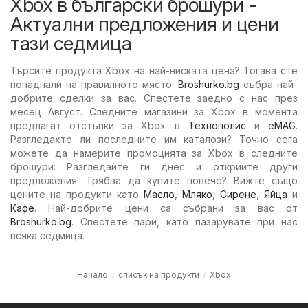
Xbox в български брошури -
Актуални предложения и цени
тази седмица
Търсите продукта Xbox на най-ниската цена? Тогава сте
попаднали на правилното място.
Broshurko.bg
събра най-
добрите сделки за вас. Спестете заедно с нас през
месец Август. Следните магазини за Xbox в момента
предлагат отстъпки за Xbox в
Технополис
и
eMAG
.
Разгледахте ли последните им каталози? Точно сега
можете да намерите промоцията за Xbox в следните
брошури: Разгледайте ги днес и открийте други
предложения! Трябва да купите повече? Вижте също
цените на продукти като
Масло
,
Мляко
,
Сирене
,
Яйца
и
Кафе
. Най-добрите цени са събрани за вас от
Broshurko.bg
. Спестете пари, като пазарувате при нас
всяка седмица.
Начало
списък на продукти
Xbox