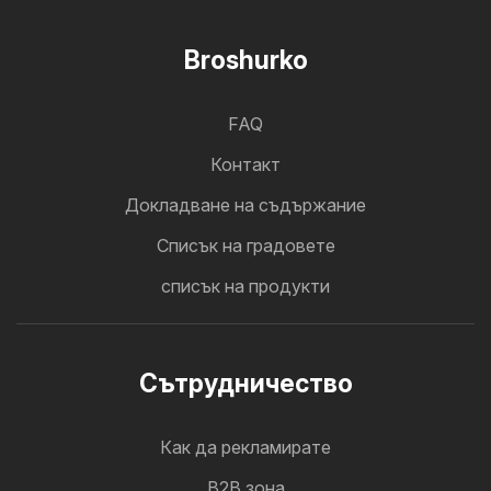
Broshurko
FAQ
Контакт
Докладване на съдържание
Cписък на градовете
списък на продукти
Cътрудничество
Как да рекламирате
B2B зона