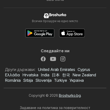
Broshurko
Всички брошури на едно място
Следвайте ни
Други държави:
United Arab Emirates
Cyprus
Ελλάδα
Hrvatska
India
日本
한국
New Zealand
România
Srbija
Slovenija
Türkiye
Україна
Copyright © 2026
Broshurko.bg
.
Задаване на политика за поверителност