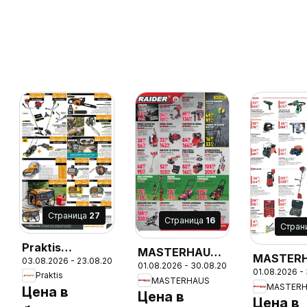
Cтраница
27
Cтраница
16
Cтран
Praktis
MASTERHAUS
26
MASTER
03.08.2026 - 23.08.2026
брошура
01.08.2026 - 30.08.2026
брошура
01.08.2026 -
брошура
Praktis
MASTERHAUS
MASTER
Цена в
Цена в
Цена в