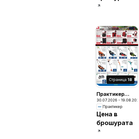
Cтраница
18
Практикер
30.07.2026 - 19.08.20
брошура
Практикер
Цена в
брошурата