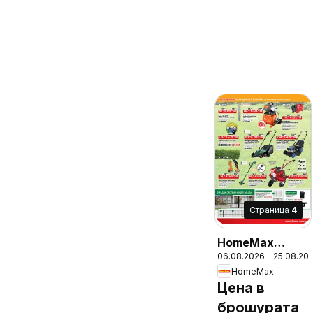
Cтраница
4
HomeMax
06.08.2026 - 25.08.20
брошура
HomeMax
Цена в
брошурата