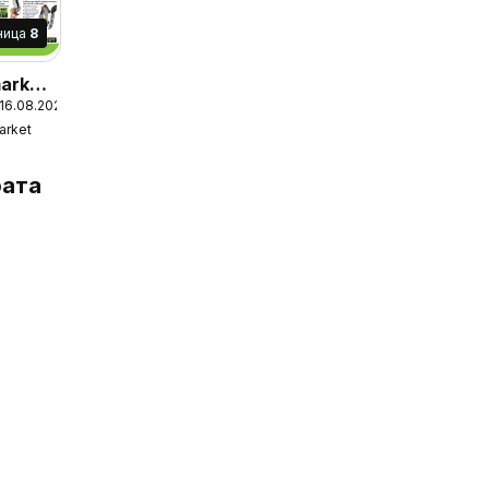
ница
8
market
 16.08.2026
-
arket
ения
ата