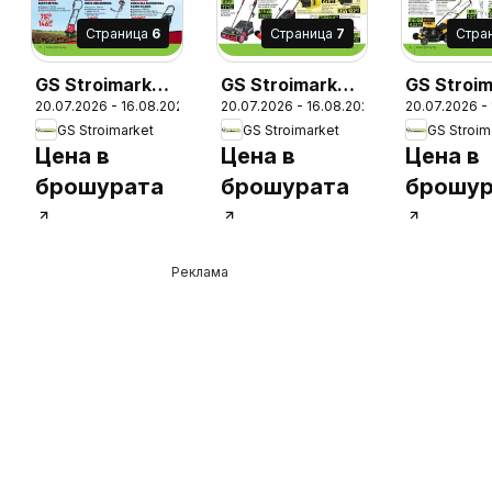
Cтраница
6
Cтраница
7
Cтра
GS Stroimarket
GS Stroimarket
GS Stroi
20.07.2026 - 16.08.2026
20.07.2026 - 16.08.2026
20.07.2026 -
брошура -
брошура -
брошура 
26
GS Stroimarket
GS Stroimarket
GS Stroim
Летни
Летни
Летни
Цена в
Цена в
Цена в
предложения
предложения
предлож
брошурата
брошурата
брошур
Реклама