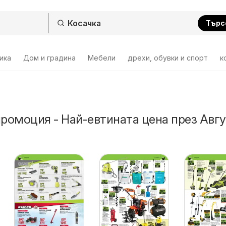
Търс
ика
Дом и градина
Мебели
дрехи, обувки и спорт
к
промоция - Най-евтината цена през Авг