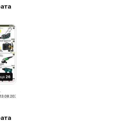
ата
ица
26
 13.08.2026
ата