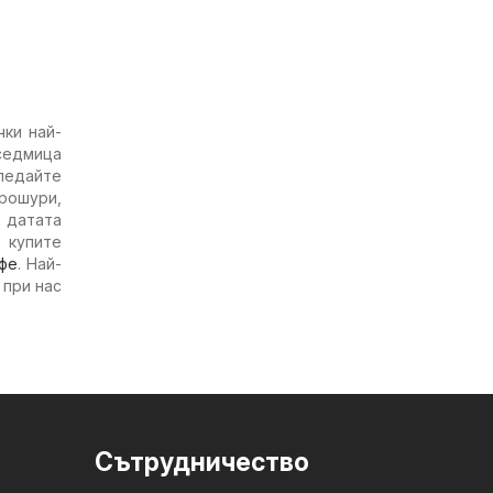
ки най-
 седмица
гледайте
брошури,
е датата
 купите
фе
. Най-
 при нас
Cътрудничество