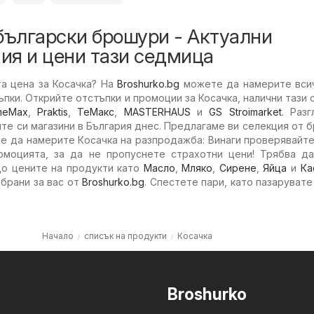
български брошури - Актуални
ия и цени тази седмица
та цена за Косачка? На
Broshurko.bg
можете да намерите всич
ъпки. Открийте отстъпки и промоции за Косачка, налични тази
meMax
,
Praktis
,
ТеMакс
,
MASTERHAUS
и
GS Stroimarket
. Раз
е си магазини в България днес. Предлагаме ви селекция от 
е да намерите Косачка на разпродажба: Винаги проверявайт
омоцията, за да не пропуснете страхотни цени! Трябва да
о цените на продукти като
Масло
,
Мляко
,
Сирене
,
Яйца
и
Ка
брани за вас от
Broshurko.bg
. Спестете пари, като пазарувате
Начало
списък на продукти
Косачка
Broshurko