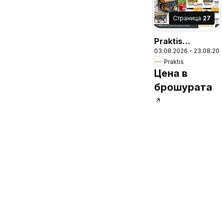
Cтраница
27
Praktis
03.08.2026 - 23.08.20
брошура -
Praktis
Неустоими
Цена в
предложения
брошурата