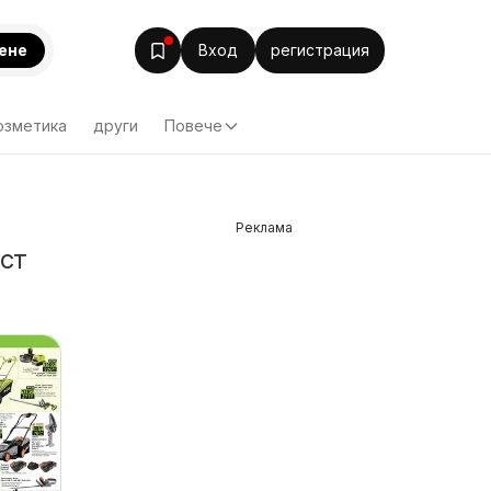
ене
Вход
регистрация
озметика
други
Повече
Реклама
уст