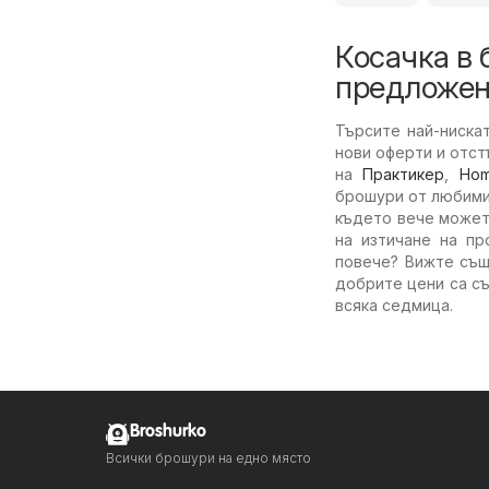
Косачка в 
предложен
Търсите най-ниска
нови оферти и отст
на
Практикер
,
Ho
брошури от любимит
където вече может
на изтичане на пр
повече? Вижте същ
добрите цени са съ
всяка седмица.
Broshurko
Всички брошури на едно място