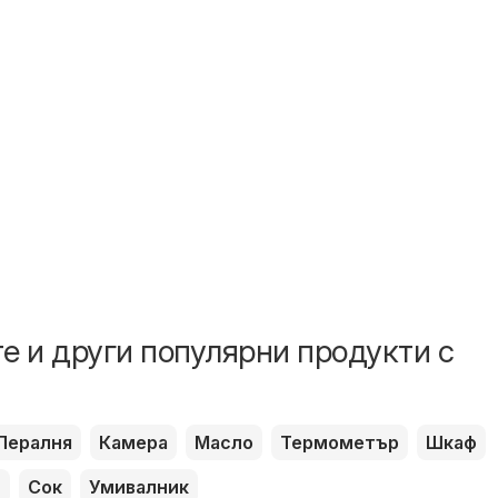
е и други популярни продукти с
Пералня
Камера
Масло
Термометър
Шкаф
л
Сок
Умивалник