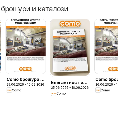
 брошури и каталози
Como брошура -
Como бро
Елегантност и
25.06.2026 - 10.09.2026
26.06.2026 - 
Елегантност и
25.06.2026 - 10.09.2026
уют в модерния
Como
Como
уют в модерния
Como
дом с COMO
дом