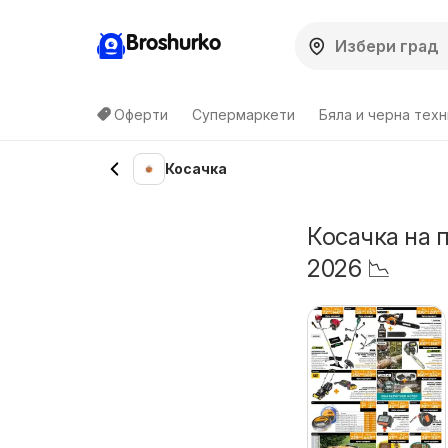
Broshurko
Оферти
Супермаркети
Бяла и черна техн
Косачка
Косачка на 
2026 📉