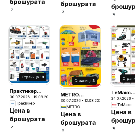
брошурата
брошурата
брошур
Cтраница
19
Cтран
Cтраница
3
Практикер
ТеMакс
METRO
30.07.2026 - 19.08.2026
26
брошура
24.07.2026 -
брошура
30.07.2026 - 12.08.2026
брошура -
Практикер
ТеMакс
METRO
Уникални
Цена в
Цена в
Цена в
оферти.
брошурата
брошур
брошурата
Финални
бройки