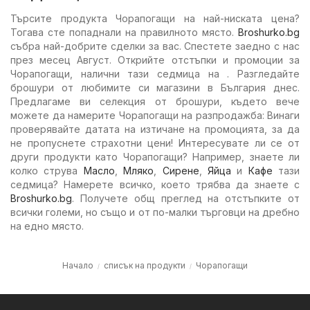
Търсите продукта Чорапогащи на най-ниската цена?
Тогава сте попаднали на правилното място.
Broshurko.bg
събра най-добрите сделки за вас. Спестете заедно с нас
през месец Август. Открийте отстъпки и промоции за
Чорапогащи, налични тази седмица на . Разгледайте
брошури от любимите си магазини в България днес.
Предлагаме ви селекция от брошури, където вече
можете да намерите Чорапогащи на разпродажба: Винаги
проверявайте датата на изтичане на промоцията, за да
не пропуснете страхотни цени! Интересувате ли се от
други продукти като Чорапогащи? Например, знаете ли
колко струва
Масло
,
Мляко
,
Сирене
,
Яйца
и
Кафе
тази
седмица? Намерете всичко, което трябва да знаете с
Broshurko.bg
. Получете общ преглед на отстъпките от
всички големи, но също и от по-малки търговци на дребно
на едно място.
Начало
списък на продукти
Чорапогащи