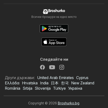
Broshurko
Всички брошури на едно място
Следвайте ни
Други държави:
United Arab Emirates
Cyprus
Ελλάδα
Hrvatska
India
日本
한국
New Zealand
România
Srbija
Slovenija
Türkiye
Україна
Copyright © 2026
Broshurko.bg
.