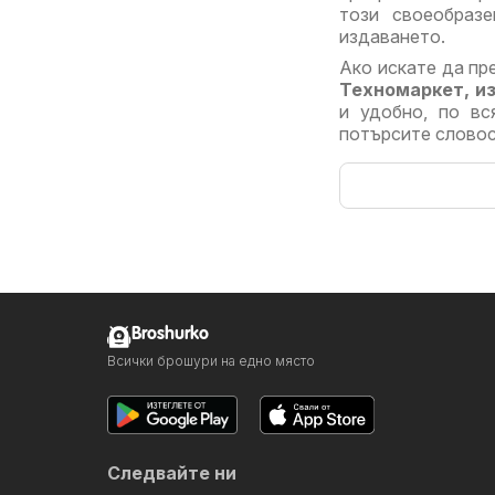
този своеобраз
издаването.
Ако искате да пр
Техномаркет, из
и удобно, по в
потърсите словосъ
Broshurko
Всички брошури на едно място
Следвайте ни