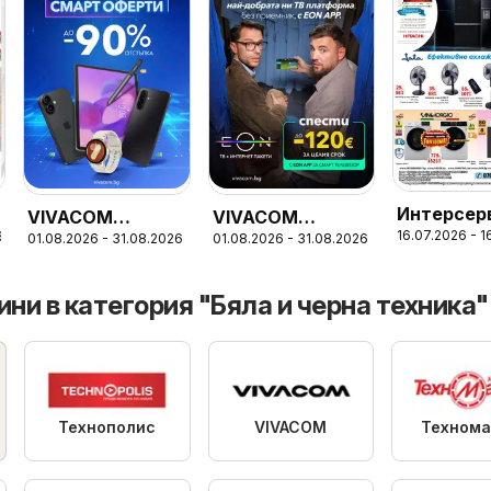
Интерсер
VIVACOM
VIVACOM
16.07.2026 - 
6
Узунови
01.08.2026 - 31.08.2026
01.08.2026 - 31.08.2026
брошура
брошура - Eon
брошура
ни в категория "Бяла и черна техника"
Технополис
VIVACOM
Технома