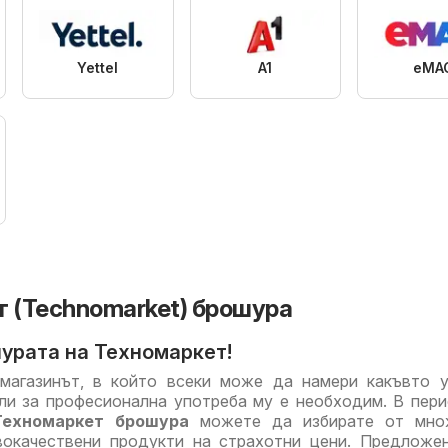
Yettel
A1
eMA
 (Technomarket) брошура
урата на Техномаркет!
агазинът, в който всеки може да намери какъвто у
ли за професионална употреба му е необходим. В пер
Техномаркет брошура
можете да избирате от мно
вокачествени продукти на страхотни цени. Предложе