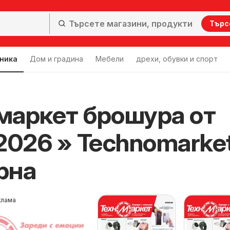
Търс
хника
Дом и градина
Мебели
дрехи, обувки и спорт
маркет брошура от
.2026 » Technomarke
рна
клама