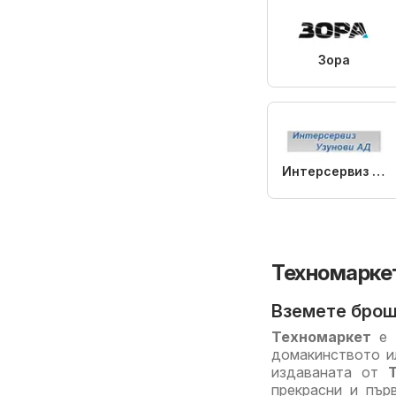
Зора
Интерсервиз Узунови
Техномаркет
Вземете брош
Техномаркет
е м
домакинството и
издаваната от
прекрасни и пър