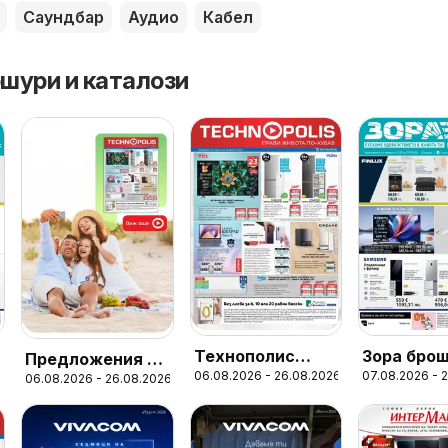
Саундбар
Аудио
Кабел
шури и каталози
Технополис
Зора бро
Предложения от
6
06.08.2026 - 26.08.2026
07.08.2026 - 
брошура -
06.08.2026 - 26.08.2026
Технополис с
Предложения
валидност до
26.08.2026