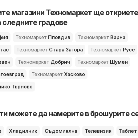
те магазини Техномаркет ще откриет
а следните градове
фия
Техномаркет
Пловдив
Техномаркет
Варна
гас
Техномаркет
Стара Загора
Техномаркет
Русе
евен
Техномаркет
Добрич
Техномаркет
Шумен
гоевград
Техномаркет
Хасково
ико Търново
ти можете да намерите в брошурите с
е
Хладилник
Съдомиялна
Телевизия
Таблет