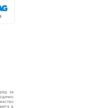
G
ред за
иодично
жество
нията в