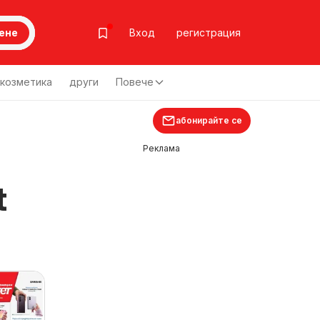
ене
Вход
регистрация
козметика
други
Повече
абонирайте се
Реклама
t