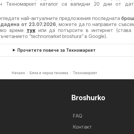
ен Техномаркет каталог са валидни 20 дни от дат
егледате най-актуалните предложения последната
брош
дадена от 23.07.2026
, можете да го направите съвсе
сяко време
тук
или да потърсите в интернет (става 
четанието “technomarket broshura” в Google).
Прочетете повече за Техномаркет
Начало
Бяла и черна техника
Техномаркет
Broshurko
FAQ
Контакт