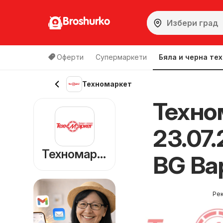
Broshurko
Оферти
Супермаркети
Бяла и черна те
Техномаркет
Техно
23.07
Техномаркет
BG Ва
Ре