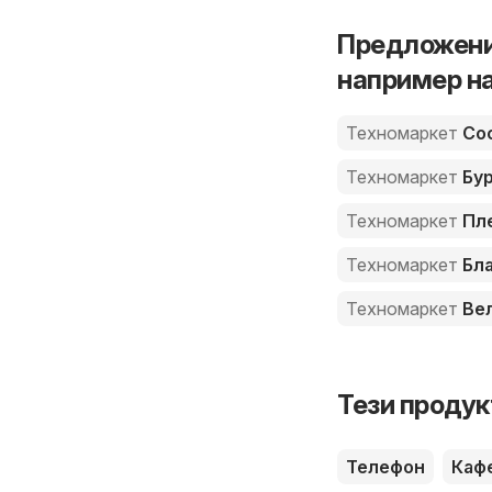
Предложени
например н
Техномаркет
Со
Техномаркет
Бур
Техномаркет
Пл
Техномаркет
Бла
Техномаркет
Вел
Тези продук
Телефон
Каф