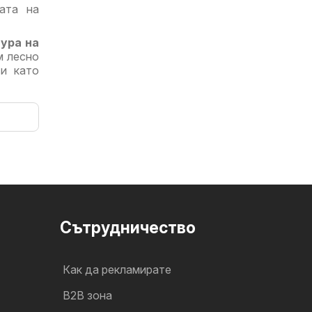
ата на
ура на
м лесно
и като
Cътрудничество
Как да рекламирате
B2B зона