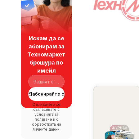
Искам да се
абонирам за
Техномаркет
брошура по
имейл
абонирайте се
С влизането се
съгласявате с
условията за
ползване
и с
обработката на
личните данни
.