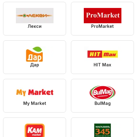
Лекси
ProMarket
Дар
HIT Max
My Market
BulMag