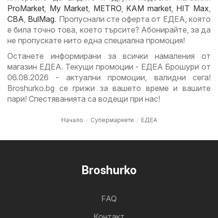
ProMarket
,
My Market
,
METRO
,
KAM market
,
HIT Max
,
CBA
,
BulMag
. Пропуснали сте оферта от ЕДЕА, която
е била точно това, което търсите? Абонирайте, за да
не пропускате нито една специална промоция!
Останете информирани за всички намаления от
магазин ЕДЕА. Текущи промоции - ЕДЕА Брошури от
06.08.2026 - актуални промоции, валидни сега!
Broshurko.bg се грижи за вашето време и вашите
пари! Спестяванията са водещи при нас!
Начало
Супермаркети
ЕДЕА
Broshurko
FAQ
Контакт