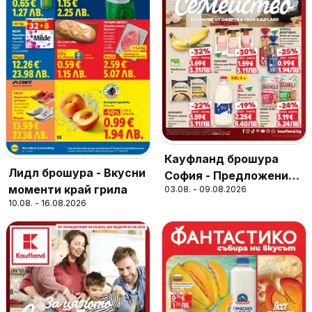
Кауфланд брошура
Лидл брошура - Вкусни
София - Предложения
моменти край грила
03.08. - 09.08.2026
за цялото семейство
10.08. - 16.08.2026