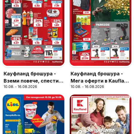
Кауфланд брошура -
Кауфланд брошура -
Вземи повече, спести
Мега оферти в Kaufland
10.08. - 16.08.2026
10.08. - 16.08.2026
повече с Kaufland с
с валидност до
валидност до
16.08.2026
16.08.2026