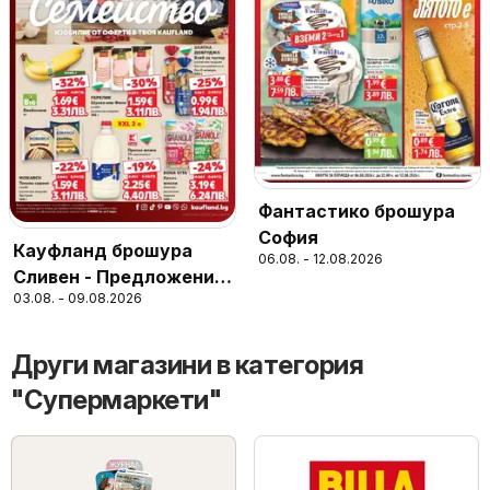
Фантастико брошура
София
Кауфланд брошура
06.08. - 12.08.2026
Сливен - Предложения
03.08. - 09.08.2026
за цялото семейство
Други магазини в категория
"Супермаркети"