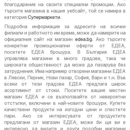
благодарение на своите специални промоции. Ако
търсите магазина в нашия уебсайт, той се намира в
категория
Супермаркети
.
Подробна информация за адресите на всички
филиали и работното им време, може да намерите на
официалния сайт на магазин
edea.bg
. Ако търсите
конкретни промоционални оферти от ЕДЕА,
посетете ЕДЕА брошура. В България ЕДЕА
управлява магазини в много градове, така че
широката общественост да може да пазарува без
затруднения. Има например отворени магазини ЕДЕА
в Левски, Перник, Нови пазар, София, Варн и т.н. Във
всеки от тези градове ЕДЕА предлага широк
асортимент от стоки. Посетете вашия местен
магазин ЕДЕА и се възползвайте от невероятни
отстъпки, включени в най-новите брошури. Купете
качествени продукти на изгодни цени и спестете
пари. Ако се интересувате от продуктите
предлагани от магазин ЕДЕА, може би ще ви е
интересно да видите и други подобни магазини