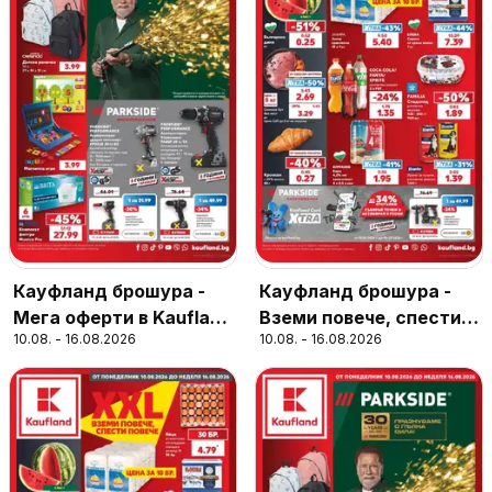
Кауфланд брошура -
Кауфланд брошура -
Мега оферти в Kaufland
Вземи повече, спести
10.08. - 16.08.2026
10.08. - 16.08.2026
с валидност до
повече с Kaufland с
16.08.08.2026
валидност до
16.08.2026