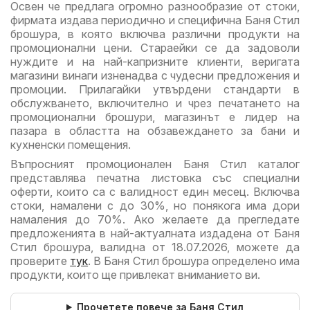
Освен че предлага огромно разнообразие от стоки,
фирмата издава периодично и специфична Баня Стил
брошура, в която включва различни продукти на
промоционални цени. Стараейки се да задоволи
нуждите и на най-капризните клиенти, веригата
магазини винаги изненадва с чудесни предложения и
промоции. Прилагайки утвърдени стандарти в
обслужването, включително и чрез печатането на
промоционални брошури, магазинът е лидер на
пазара в областта на обзавеждането за бани и
кухненски помещения.
Въпросният промоционален Баня Стил каталог
представлява печатна листовка със специални
оферти, които са с валидност един месец. Включва
стоки, намалени с до 30%, но понякога има дори
намаления до 70%. Ако желаете да прегледате
предложенията в най-актуалната издадена от Баня
Стил брошура, валидна от 18.07.2026, можете да
проверите
тук
. В Баня Стил брошура определено има
продукти, които ще привлекат вниманието ви.
Прочетете повече за Баня Стил