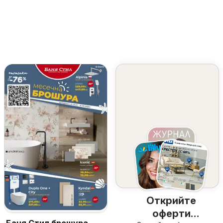
Открийте
оферти
Баня Стил брошура