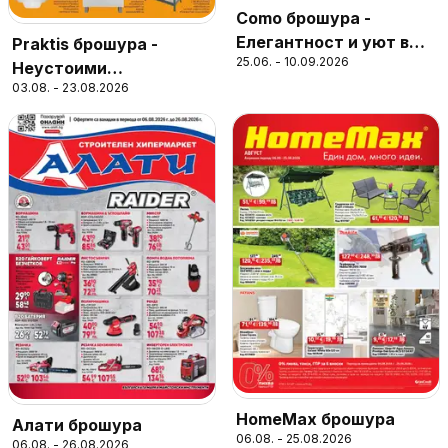
Como брошура -
Елегантност и уют в
Praktis брошура -
25.06. - 10.09.2026
модерния дом
Неустоими
03.08. - 23.08.2026
предложения
HomeMax брошура
Алати брошура
06.08. - 25.08.2026
06.08. - 26.08.2026