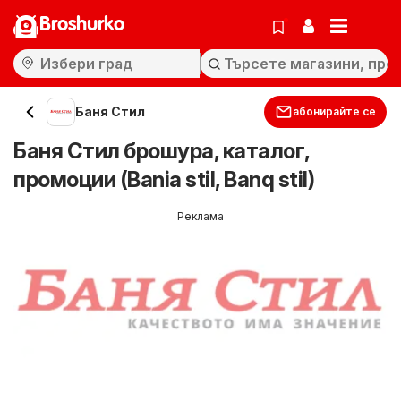
Broshurko
Баня Стил
абонирайте се
Баня Стил брошура, каталог,
промоции (Bania stil, Banq stil)
Реклама