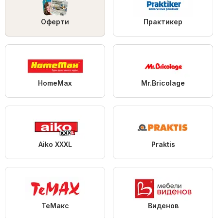
Оферти
Практикер
HomeMax
Mr.Bricolage
Aiko XXXL
Praktis
ТеMакс
Виденов