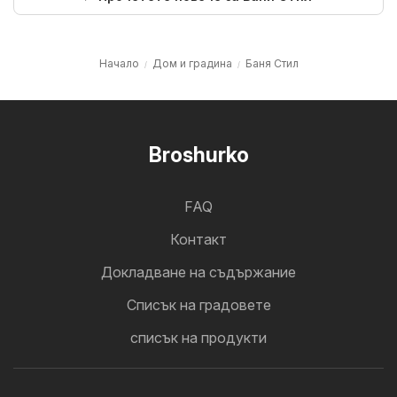
Начало
Дом и градина
Баня Стил
Broshurko
FAQ
Контакт
Докладване на съдържание
Cписък на градовете
списък на продукти