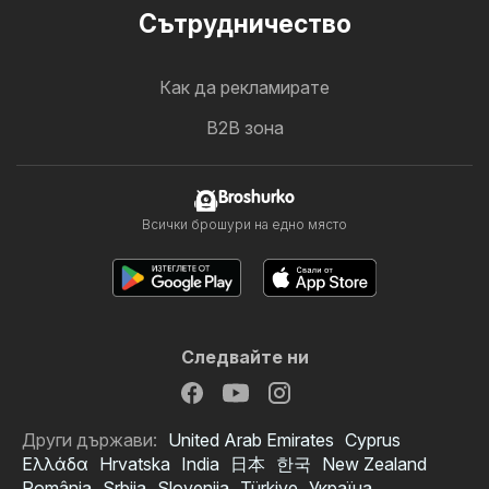
Cътрудничество
Как да рекламирате
B2B зона
Broshurko
Всички брошури на едно място
Следвайте ни
Други държави:
United Arab Emirates
Cyprus
Ελλάδα
Hrvatska
India
日本
한국
New Zealand
România
Srbija
Slovenija
Türkiye
Україна