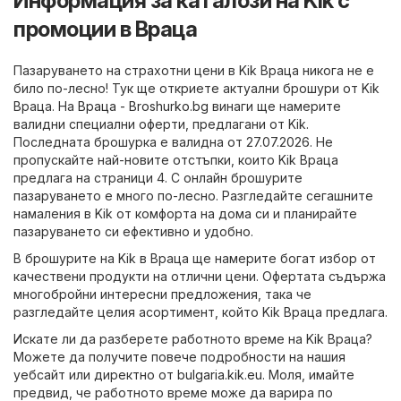
Информация за каталози на Kik с
промоции в Враца
Пазаруването на страхотни цени в Kik Враца никога не е
било по-лесно! Тук ще откриете актуални брошури от Kik
Враца. На
Враца - Broshurko.bg
винаги ще намерите
валидни специални оферти, предлагани от Kik.
Последната брошурка е валидна от 27.07.2026. Не
пропускайте най-новите отстъпки, които Kik Враца
предлага на страници 4. С онлайн брошурите
пазаруването е много по-лесно. Разгледайте сегашните
намаления в Kik от комфорта на дома си и планирайте
пазаруването си ефективно и удобно.
В брошурите на Kik в Враца ще намерите богат избор от
качествени продукти на отлични цени. Офертата съдържа
многобройни интересни предложения, така че
разгледайте целия асортимент, който Kik Враца предлага.
Искате ли да разберете работното време на Kik Враца?
Можете да получите повече подробности на нашия
уебсайт или директно от
bulgaria.kik.eu
. Моля, имайте
предвид, че работното време може да варира по