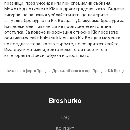
празници, през уикенда или при специални събития.
Можете да откриете Kik и в други градове, като . Бъдете
сигурни, че на нашия уебсайт винаги ще намерите
актуална брошурка на Kik Враца. Публикуваме брошури за
Вас всеки ден, така че да не пропуснете нито една
отстъпка. За повече информация относно Kik посетете
официалния сайт
bulgaria.kik.eu
. Ако Kik Враца в момента
не предлага това, което търсите, не се притеснявайте.
Има други магазини, които можете да посетите в
категорията
Дрехи, обувки и спорт
, като .
Начало
оферти Враца
Дрехи, обувки и спорт Враца
Kik Враца
Broshurko
FAQ
Контакт