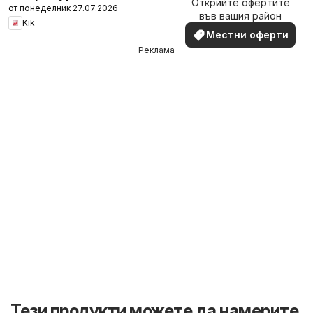
Открийте офертите
наблизо
от понеделник 27.07.2026
във вашия район
Kik
Местни оферти
Реклама
Тези продукти можете да намерите