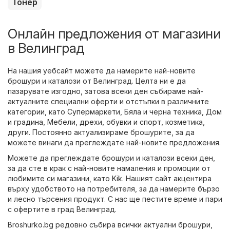
Тонер
Онлайн предложения от магазини
в Велинград
На нашия уебсайт можете да намерите най-новите
брошури и каталози от Велинград. Целта ни е да
пазарувате изгодно, затова всеки ден събираме най-
актуалните специални оферти и отстъпки в различните
категории, като
Супермаркети
,
Бяла и черна техника
,
Дом
и градина
,
Мебели
,
дрехи, обувки и спорт
,
козметика
,
други
. Постоянно актуализираме брошурите, за да
можете винаги да преглеждате най-новите предложения.
Можете да преглеждате брошури и каталози всеки ден,
за да сте в крак с най-новите намаления и промоции от
любимите си магазини, като
Kik
. Нашият сайт акцентира
върху удобството на потребителя, за да намерите бързо
и лесно търсения продукт. С нас ще пестите време и пари
с офертите в град Велинград.
Broshurko.bg редовно събира всички актуални брошури,