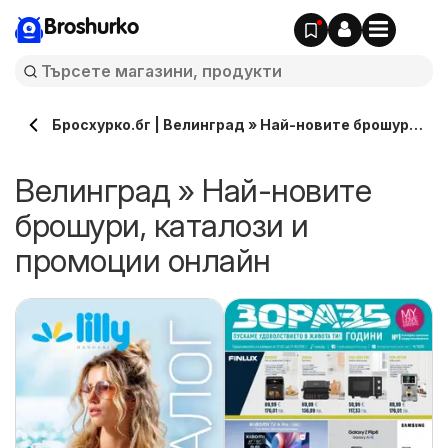
Broshurko
Бросхурко.бг | Велинград » Най-новите брошури,
каталози онлайн
Велинград » Най-новите
брошури, каталози и
промоции онлайн