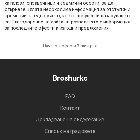
каталози, справочници и седмични оферти, за да
откриете цялата необходима информация за отстъпки и
промоции на едно място, което ще улесни пазаруването
ви. Благодарение на сайта ни разполагате с информация
за последните оферти и изгодни предложения.
Начало
оферти Велинград
Broshurko
FAQ
Контакт
Докладване на съдържание
Cписък на градовете