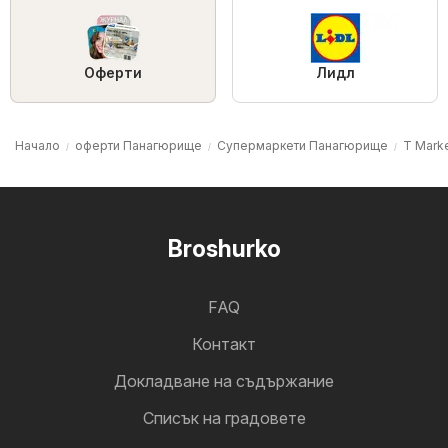
Оферти
Лидл
Начало
оферти Панагюрище
Супермаркети Панагюрище
T Mark
Broshurko
FAQ
Контакт
Докладване на съдържание
Cписък на градовете