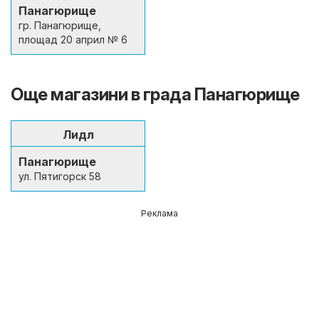
Панагюрище
гр. Панагюрище,
площад 20 април № 6
Още магазини в града Панагюрище
Лидл
Панагюрище
ул. Пятигорск 58
Реклама