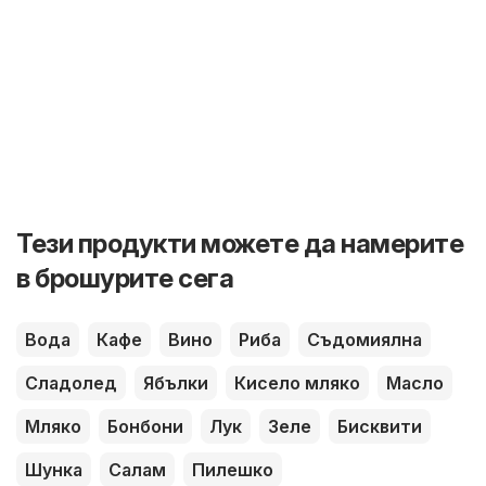
Тези продукти можете да намерите
в брошурите сега
Вода
Кафе
Вино
Риба
Съдомиялна
Сладолед
Ябълки
Кисело мляко
Масло
Мляко
Бонбони
Лук
Зеле
Бисквити
Шунка
Салам
Пилешко