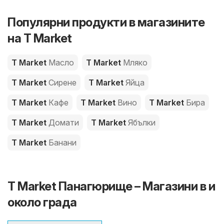
Популярни продукти в магазините
на T Market
T Market
Масло
T Market
Мляко
T Market
Сирене
T Market
Яйца
T Market
Кафе
T Market
Вино
T Market
Бира
T Market
Домати
T Market
Ябълки
T Market
Банани
T Market Панагюрище – Магазини в и
около града