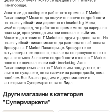
целия асортимент, който се предлага от T Market в
Панагюрище.
Искате ли да разберете работното време на T Market
Панагюрище? Можете да получите повече подробности
на нашия уебсайт или директно от
tmarket.bg
. Моля,
имайте предвид, че работното време може да варира по
празници, през уикенда или при специални събития.
Можете да откриете T Market и в други градове, като . На
нашия уебсайт винаги можете да разгледате най-новата
брошура на T Market Панагюрище. Брошурите се
актуализират ежедневно, така че да не пропуснете нито
една отстъпка. За повече подробности относно T Market
посетете официалния им сайт
tmarket.bg
. Ако в
Панагюрище няма клон на T Market или продуктите, от
които се нуждаете, не са налични за разпродажба, няма
проблем. Във Вашия град има и други магазини в
категорията
Супермаркети
, като
Лидл
.
Други магазини в категория
"Супермаркети"