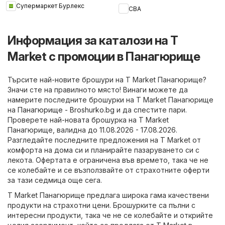
Супермаркет Бурлекс
CBA
Информация за каталози на T
Market с промоции в Панагюрище
Търсите най-новите брошури на T Market Панагюрище?
Значи сте на правилното място! Винаги можете да
намерите последните брошурки на T Market Панагюрище
на
Панагюрище - Broshurko.bg
и да спестите пари.
Проверете най-новата брошурка на T Market
Панагюрище, валидна до 11.08.2026 - 17.08.2026.
Разгледайте последните предложения на T Market от
комфорта на дома си и планирайте пазаруването си с
лекота. Офертата е ограничена във времето, така че не
се колебайте и се възползвайте от страхотните оферти
за тази седмица още сега.
T Market Панагюрище предлага широка гама качествени
продукти на страхотни цени. Брошурките са пълни с
интересни продукти, така че не се колебайте и открийте