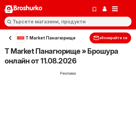
Broshurko
T Market Панагюрище
абонирайте се
T Market Панагюрище » Брошура
онлайн от 11.08.2026
Реклама