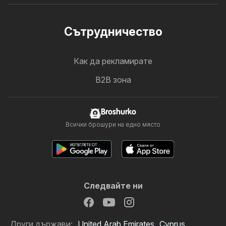
Cътрудничество
Как да рекламирате
B2B зона
Broshurko
Всички брошури на едно място
Следвайте ни
Други държави:
United Arab Emirates
Cyprus