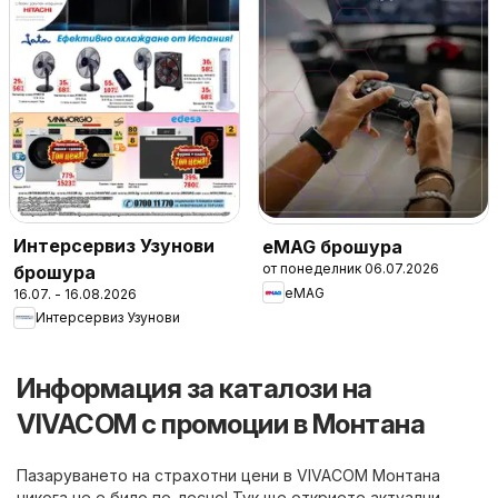
Интерсервиз Узунови
eMAG брошура
от понеделник 06.07.2026
брошура
eMAG
16.07. - 16.08.2026
Интерсервиз Узунови
Информация за каталози на
VIVACOM с промоции в Монтана
Пазаруването на страхотни цени в VIVACOM Монтана
никога не е било по-лесно! Тук ще откриете актуални