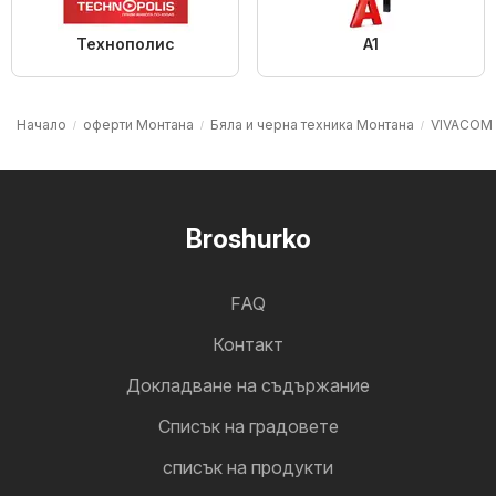
Технополис
A1
Начало
оферти Монтана
Бяла и черна техника Монтана
VIVACOM
Broshurko
FAQ
Контакт
Докладване на съдържание
Cписък на градовете
списък на продукти