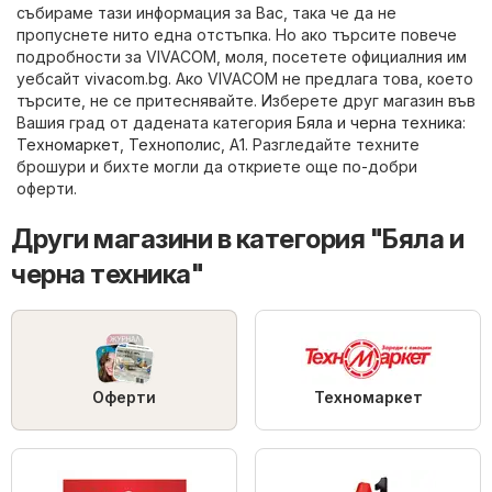
събираме тази информация за Вас, така че да не
пропуснете нито една отстъпка. Но ако търсите повече
подробности за VIVACOM, моля, посетете официалния им
уебсайт
vivacom.bg
. Ако VIVACOM не предлага това, което
търсите, не се притеснявайте. Изберете друг магазин във
Вашия град от дадената категория
Бяла и черна техника
:
Техномаркет
,
Технополис
,
A1
. Разгледайте техните
брошури и бихте могли да откриете още по-добри
оферти.
Други магазини в категория "Бяла и
черна техника"
Оферти
Техномаркет