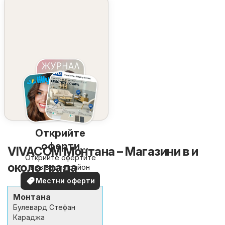
Открийте
оферти
VIVACOM Монтана – Магазини в и
Открийте офертите
наблизо
около града
във вашия район
Местни оферти
Монтана
Булевард Стефан
Караджа