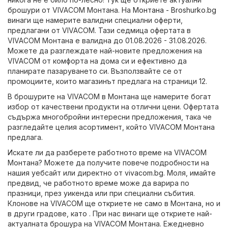
брошури от VIVACOM Монтана. На
Монтана - Broshurko.bg
винаги ще намерите валидни специални оферти,
предлагани от VIVACOM. Тази седмица офертата в
VIVACOM Монтана е валидна до 01.08.2026 - 31.08.2026.
Можете да разглеждате най-новите предложения на
VIVACOM от комфорта на дома си и ефективно да
планирате пазаруването си. Възползвайте се от
промоциите, които магазинът предлага на страници 12.
В брошурите на VIVACOM в Монтана ще намерите богат
избор от качествени продукти на отлични цени. Офертата
съдържа многобройни интересни предложения, така че
разгледайте целия асортимент, който VIVACOM Монтана
предлага.
Искате ли да разберете работното време на VIVACOM
Монтана? Можете да получите повече подробности на
нашия уебсайт или директно от
vivacom.bg
. Моля, имайте
предвид, че работното време може да варира по
празници, през уикенда или при специални събития.
Клонове на VIVACOM ще откриете не само в Монтана, но и
в други градове, като . При нас винаги ще откриете най-
актуалната брошура на VIVACOM Монтана. Ежедневно