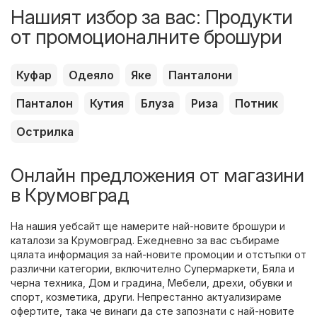
Нашият избор за вас: Продукти
от промоционалните брошури
Куфар
Одеяло
Яке
Панталони
Панталон
Кутия
Блуза
Риза
Потник
Острилка
Онлайн предложения от магазини
в Крумовград
На нашия уебсайт ще намерите най-новите брошури и
каталози за Крумовград. Ежедневно за вас събираме
цялата информация за най-новите промоции и отстъпки от
различни категории, включително
Супермаркети
,
Бяла и
черна техника
,
Дом и градина
,
Мебели
,
дрехи, обувки и
спорт
,
козметика
,
други
. Непрестанно актуализираме
офертите, така че винаги да сте запознати с най-новите