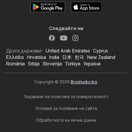
Следвайте ни
Други държави:
United Arab Emirates
Cyprus
Ελλάδα
Hrvatska
India
日本
한국
New Zealand
România
Srbija
Slovenija
Türkiye
Україна
Copyright © 2026
Broshurko.bg
.
Задаване на политика за поверителност
Условия за ползване на сайта
Обработката на лични данни