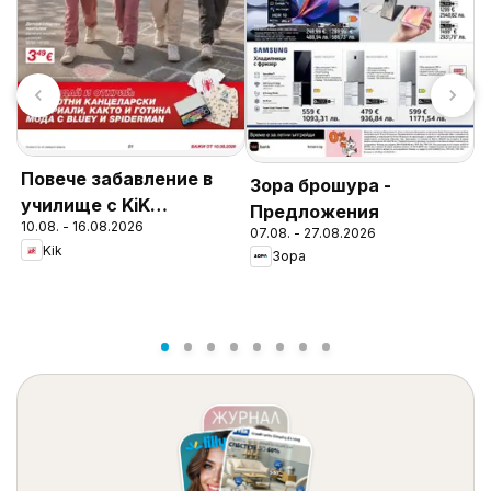
Повече забавление в
Зора брошура -
училище с KiK
Предложения
10.08. - 16.08.2026
предложения
К
07.08. - 27.08.2026
Kik
С
Зора
0
з