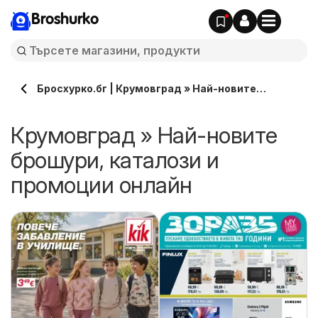
Broshurko
Бросхурко.бг | Крумовград » Най-новите
брошури, каталози онлайн
Крумовград » Най-новите
брошури, каталози и
промоции онлайн