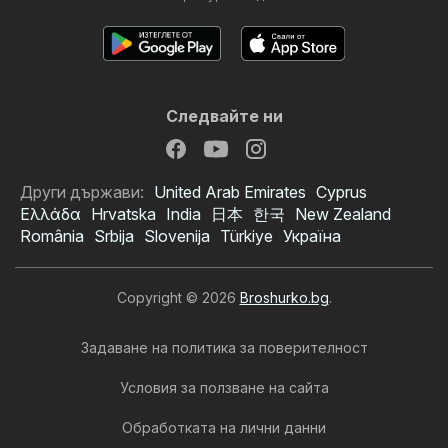
Следвайте ни
Други държави:
United Arab Emirates
Cyprus
Ελλάδα
Hrvatska
India
日本
한국
New Zealand
România
Srbija
Slovenija
Türkiye
Україна
Copyright © 2026
Broshurko.bg
.
Задаване на политика за поверителност
Условия за ползване на сайта
Обработката на лични данни