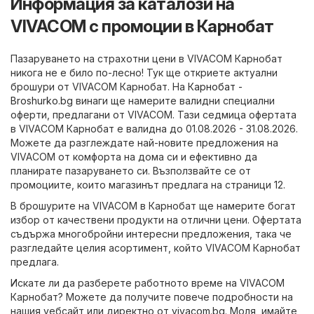
Информация за каталози на
VIVACOM с промоции в Карнобат
Пазаруването на страхотни цени в VIVACOM Карнобат
никога не е било по-лесно! Тук ще откриете актуални
брошури от VIVACOM Карнобат. На
Карнобат -
Broshurko.bg
винаги ще намерите валидни специални
оферти, предлагани от VIVACOM. Тази седмица офертата
в VIVACOM Карнобат е валидна до 01.08.2026 - 31.08.2026.
Можете да разглеждате най-новите предложения на
VIVACOM от комфорта на дома си и ефективно да
планирате пазаруването си. Възползвайте се от
промоциите, които магазинът предлага на страници 12.
В брошурите на VIVACOM в Карнобат ще намерите богат
избор от качествени продукти на отлични цени. Офертата
съдържа многобройни интересни предложения, така че
разгледайте целия асортимент, който VIVACOM Карнобат
предлага.
Искате ли да разберете работното време на VIVACOM
Карнобат? Можете да получите повече подробности на
нашия уебсайт или директно от
vivacom.bg
. Моля, имайте