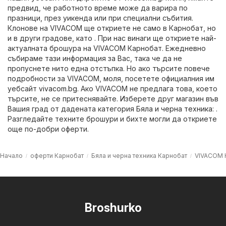
предвид, че работното време може да варира по
празници, през уикенда или при специални събития.
Клонове на VIVACOM ще откриете не само в Карнобат, но
и в други градове, като . При нас винаги ще откриете най-
актуалната брошура на VIVACOM Карнобат. Ежедневно
събираме тази информация за Вас, така че да не
пропуснете нито една отстъпка. Но ако търсите повече
подробности за VIVACOM, моля, посетете официалния им
уебсайт
vivacom.bg
. Ако VIVACOM не предлага това, което
търсите, не се притеснявайте. Изберете друг магазин във
Вашия град от дадената категория
Бяла и черна техника
: .
Разгледайте техните брошури и бихте могли да откриете
още по-добри оферти.
Начало
оферти Карнобат
Бяла и черна техника Карнобат
VIVACOM 
Broshurko