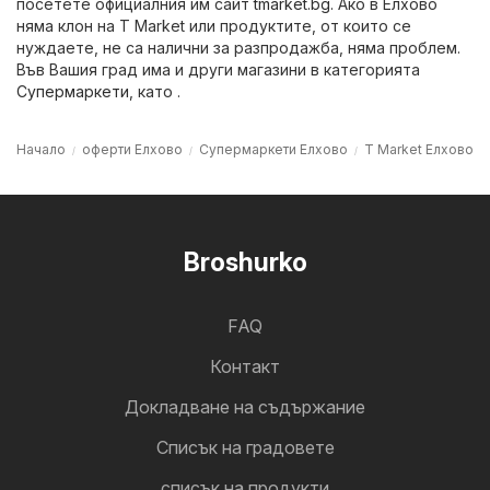
посетете официалния им сайт
tmarket.bg
. Ако в Елхово
няма клон на T Market или продуктите, от които се
нуждаете, не са налични за разпродажба, няма проблем.
Във Вашия град има и други магазини в категорията
Супермаркети
, като .
Начало
оферти Елхово
Супермаркети Елхово
T Market Елхово
Broshurko
FAQ
Контакт
Докладване на съдържание
Cписък на градовете
списък на продукти