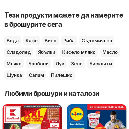
Тези продукти можете да намерите
в брошурите сега
Вода
Кафе
Вино
Риба
Съдомиялна
Сладолед
Ябълки
Кисело мляко
Масло
Мляко
Бонбони
Лук
Зеле
Бисквити
Шунка
Салам
Пилешко
Любими брошури и каталози