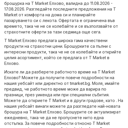
брошурка на T Market Елхово, валидна до 11.08.2026 -
17.08.2026. Разгледайте последните предложения на T
Market от комфорта на дома си и планирайте
пазаруването си с лекота. Офертата е ограничена във
времето, така че не се колебайте и се възползвайте от
страхотните оферти за тази седмица още сега.
T Market Елхово предлага широка гама качествени
продукти на страхотни цени. Брошурките са пълни с
интересни продукти, така че не се колебайте и открийте
целия асортимент, който се предлага от T Market в
Елхово.
Искате ли да разберете работното време на T Market
Елхово? Можете да получите повече подробности на
нашия уебсайт или директно от
tmarket.bg
. Моля, имайте
предвид, че работното време може да варира по
празници, през уикенда или при специални събития.
Можете да откриете T Market и в други градове, като . На
нашия уебсайт винаги можете да разгледате най-новата
брошура на T Market Елхово. Брошурите се актуализират
ежедневно, така че да не пропуснете нито една
отстъпка. За повече подробности относно T Market