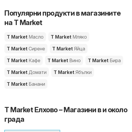
Популярни продукти в магазините
на T Market
T Market
Масло
T Market
Мляко
T Market
Сирене
T Market
Яйца
T Market
Кафе
T Market
Вино
T Market
Бира
T Market
Домати
T Market
Ябълки
T Market
Банани
T Market Елхово – Магазини в и около
града