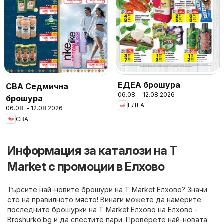
ЕДЕА брошура
CBA Седмична
06.08. - 12.08.2026
брошура
ЕДЕА
06.08. - 12.08.2026
CBA
Информация за каталози на T
Market с промоции в Елхово
Търсите най-новите брошури на T Market Елхово? Значи
сте на правилното място! Винаги можете да намерите
последните брошурки на T Market Елхово на
Елхово -
Broshurko.bg
и да спестите пари. Проверете най-новата