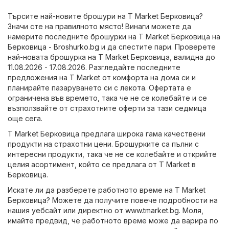
Търсите най-новите брошури на T Market Берковица?
Значи сте на правилното място! Винаги можете да
намерите последните брошурки на T Market Берковица на
Берковица - Broshurko.bg
и да спестите пари. Проверете
най-новата брошурка на T Market Берковица, валидна до
11.08.2026 - 17.08.2026. Разгледайте последните
предложения на T Market от комфорта на дома си и
планирайте пазаруването си с лекота. Офертата е
ограничена във времето, така че не се колебайте и се
възползвайте от страхотните оферти за тази седмица
още сега.
T Market Берковица предлага широка гама качествени
продукти на страхотни цени. Брошурките са пълни с
интересни продукти, така че не се колебайте и открийте
целия асортимент, който се предлага от T Market в
Берковица.
Искате ли да разберете работното време на T Market
Берковица? Можете да получите повече подробности на
нашия уебсайт или директно от
www.tmarket.bg
. Моля,
имайте предвид, че работното време може да варира по