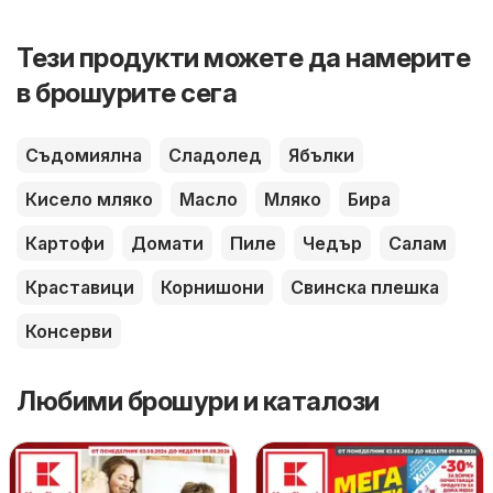
Тези продукти можете да намерите
в брошурите сега
Съдомиялна
Сладолед
Ябълки
Кисело мляко
Масло
Мляко
Бира
Картофи
Домати
Пиле
Чедър
Салам
Краставици
Корнишони
Свинска плешка
Консерви
Любими брошури и каталози