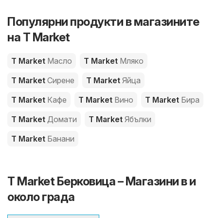
Популярни продукти в магазините
на T Market
T Market
Масло
T Market
Мляко
T Market
Сирене
T Market
Яйца
T Market
Кафе
T Market
Вино
T Market
Бира
T Market
Домати
T Market
Ябълки
T Market
Банани
T Market Берковица – Магазини в и
около града