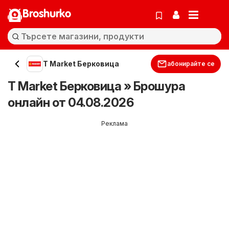
Broshurko
T Market Берковица
абонирайте се
T Market Берковица » Брошура
онлайн от 04.08.2026
Реклама