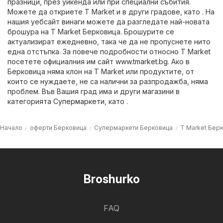
празници, през уикенда или при специални събития.
Можете да откриете T Market и в други градове, като . На
нашия уебсайт винаги можете да разгледате най-новата
брошура на T Market Берковица. Брошурите се
актуализират ежедневно, така че да не пропуснете нито
една отстъпка. За повече подробности относно T Market
посетете официалния им сайт
www.tmarket.bg
. Ако в
Берковица няма клон на T Market или продуктите, от
които се нуждаете, не са налични за разпродажба, няма
проблем. Във Вашия град има и други магазини в
категорията
Супермаркети
, като .
Начало
оферти Берковица
Супермаркети Берковица
T Market Бер
Broshurko
FAQ