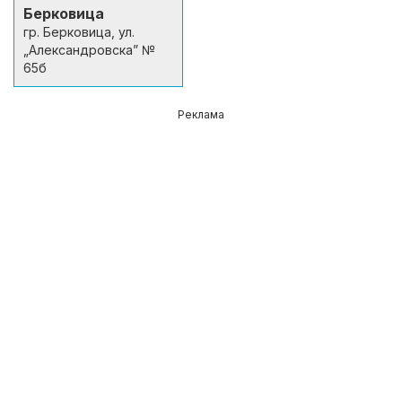
Берковица
гр. Берковица, ул.
„Александровскa” №
65б
Реклама