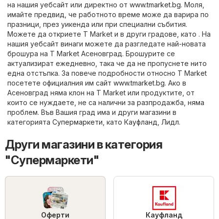
на нашия уебсайт или директно от
www.tmarket.bg
. Моля,
имайте предвид, че работното време може да варира по
празници, през уикенда или при специални събития.
Можете да откриете T Market и в други градове, като . На
нашия уебсайт винаги можете да разгледате най-новата
брошура на T Market Асеновград. Брошурите се
актуализират ежедневно, така че да не пропуснете нито
една отстъпка. За повече подробности относно T Market
посетете официалния им сайт
www.tmarket.bg
. Ако в
Асеновград няма клон на T Market или продуктите, от
които се нуждаете, не са налични за разпродажба, няма
проблем. Във Вашия град има и други магазини в
категорията
Супермаркети
, като
Кауфланд
,
Лидл
.
Други магазини в категория
"Супермаркети"
Оферти
Кауфланд