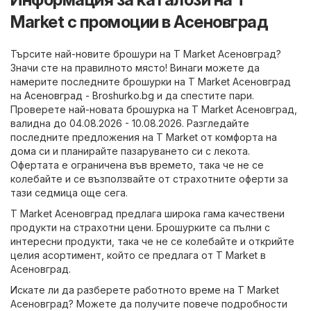
Market с промоции в Асеновград
Търсите най-новите брошури на T Market Асеновград?
Значи сте на правилното място! Винаги можете да
намерите последните брошурки на T Market Асеновград
на
Асеновград - Broshurko.bg
и да спестите пари.
Проверете най-новата брошурка на T Market Асеновград,
валидна до 04.08.2026 - 10.08.2026. Разгледайте
последните предложения на T Market от комфорта на
дома си и планирайте пазаруването си с лекота.
Офертата е ограничена във времето, така че не се
колебайте и се възползвайте от страхотните оферти за
тази седмица още сега.
T Market Асеновград предлага широка гама качествени
продукти на страхотни цени. Брошурките са пълни с
интересни продукти, така че не се колебайте и открийте
целия асортимент, който се предлага от T Market в
Асеновград.
Искате ли да разберете работното време на T Market
Асеновград? Можете да получите повече подробности