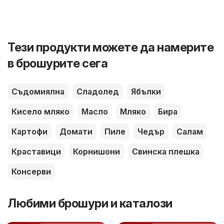
Тези продукти можете да намерите
в брошурите сега
Съдомиялна
Сладолед
Ябълки
Кисело мляко
Масло
Мляко
Бира
Картофи
Домати
Пиле
Чедър
Салам
Краставици
Корнишони
Свинска плешка
Консерви
Любими брошури и каталози