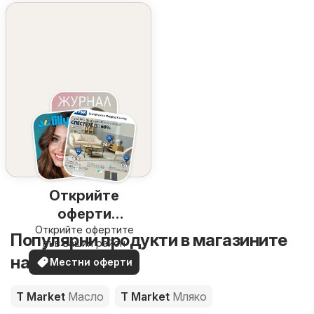
Открийте
оферти
Открийте офертите
наблизо
Популярни продукти в магазините
във вашия район
на T Market
Местни оферти
T Market
Масло
T Market
Мляко