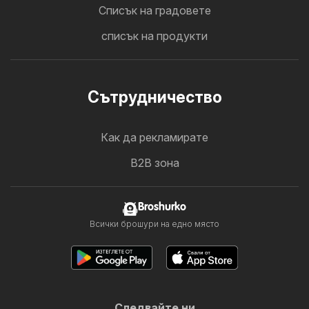
Cписък на градовете
списък на продукти
Cътрудничество
Как да рекламирате
B2B зона
Broshurko
Всички брошури на едно място
Следвайте ни