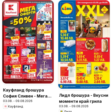
Кауфланд брошура
Лидл брошура - Вкусни
София Сливен - Мега
моменти край грила
03.08. - 09.08.2026
оферти
03.08. - 09.08.2026
Кауфланд
Лидл