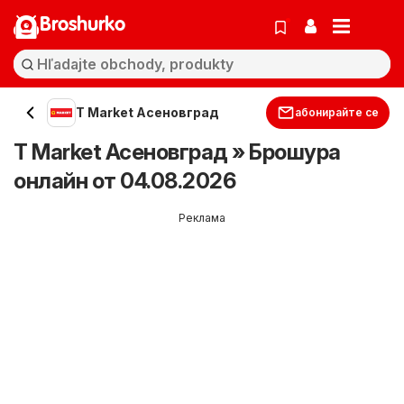
Broshurko
T Market Асеновград
абонирайте се
T Market Асеновград » Брошура
онлайн от 04.08.2026
Реклама