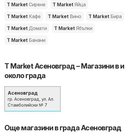
T Market
Сирене
T Market
Яйца
T Market
Кафе
T Market
Вино
T Market
Бира
T Market
Домати
T Market
Ябълки
T Market
Банани
T Market Асеновград – Магазини в и
около града
Асеновград
гр. Асеновград, ул. Ал.
Стамболийски № 7
Още магазини в града Асеновград