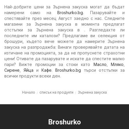
Най-добрите цени за Зърнена закуска могат да бъдат
намерени само на
Broshurko.bg
. Пазарувайте и
спестявайте през месец Август заедно с нас. Следните
магазини за Зърнена закуска в момента предлагат
отстъпки за Зърнена закуска в . Разгледахте ли
последните им каталози? Предлагаме ви селекция от
брошури, където вече можете да намерите Зърнена
закуска на разпродажба: Винаги проверявайте датата на
изтичане на промоцията, за да не пропуснете страхотни
цени! Отивате да пазарувате и искате да спестите малко
пари? Вижте промоции за стоки като
Масло
,
Мляко
,
Сирене
,
Яйца
и
Кафе
.
Broshurko.bg
търси отстъпки за
всички продукти всеки ден.
Начало
списък на продукти
Зърнена закуска
Broshurko