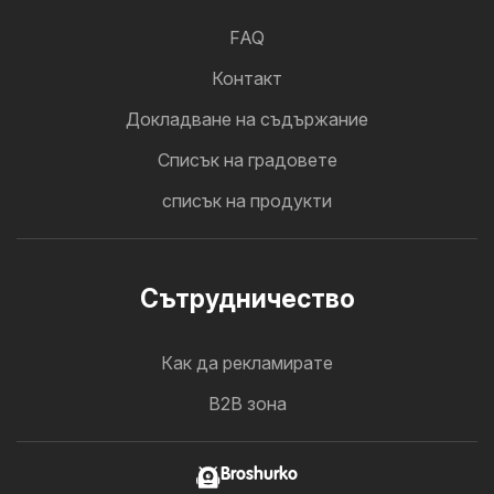
FAQ
Контакт
Докладване на съдържание
Cписък на градовете
списък на продукти
Cътрудничество
Как да рекламирате
B2B зона
Broshurko