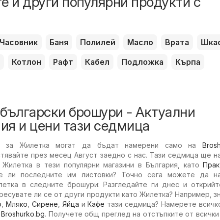
е и други популярни продукти с
Часовник
Баня
Полилей
Масло
Врата
Шка
Котлон
Рафт
Кабел
Подложка
Кърпа
 български брошури - Актуални
ия и цени тази седмица
и за Жилетка могат да бъдат намерени само на
Bros
стявайте през месец Август заедно с нас. Тази седмица ще 
 Жилетка в тези популярни магазини в България, като
Прак
те ли последните им листовки? Точно сега можете да н
етка в следните брошури: Разгледайте ги днес и открийт
есувате ли се от други продукти като Жилетка? Например, з
о
,
Мляко
,
Сирене
,
Яйца
и
Кафе
тази седмица? Намерете всичко
с
Broshurko.bg
. Получете общ преглед на отстъпките от всички