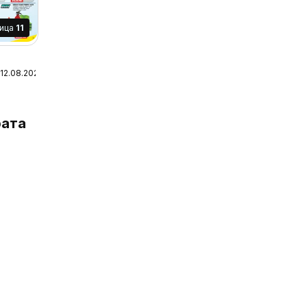
ница
11
 12.08.2026
-
телни
ата