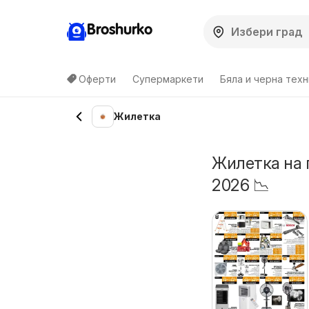
Broshurko
Оферти
Супермаркети
Бяла и черна техн
Жилетка
Жилетка на 
2026 📉