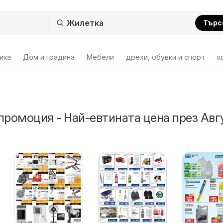
Търс
ика
Дом и градина
Мебели
дрехи, обувки и спорт
к
промоция - Най-евтината цена през Авг