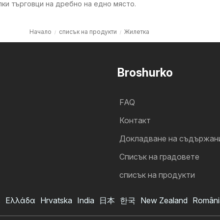
лки търговци на дребно на едно място.
Начало
списък на продукти
Жилетка
Broshurko
FAQ
Контакт
Докладване на съдържан
Cписък на градовете
списък на продукти
s
Ελλάδα
Hrvatska
India
日本
한국
New Zealand
Români