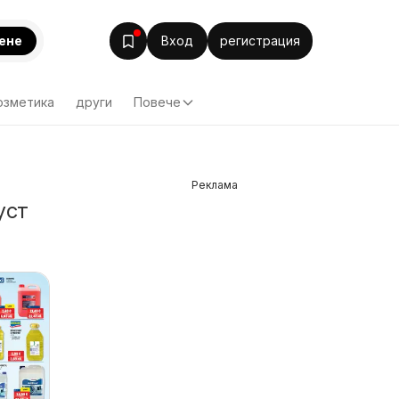
ене
Вход
регистрация
озметика
други
Повече
Реклама
уст