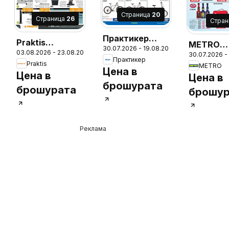
Cтраница
20
Cтраница
26
Cтра
Практикер
Praktis
METRO
30.07.2026 - 19.08.2026
брошура
26
03.08.2026 - 23.08.2026
брошура
30.07.2026 -
брошура 
Практикер
Praktis
METRO
Нехрани
Цена в
Цена в
Цена в
стоки
брошурата
брошурата
брошур
Реклама