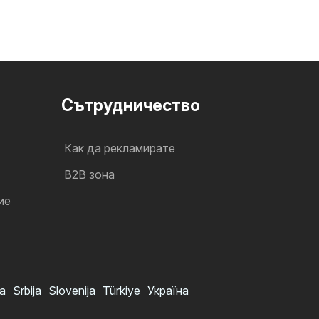
Cътрудничество
Как да рекламирате
B2B зона
ие
a
Srbija
Slovenija
Türkiye
Україна