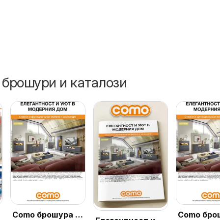
 брошури и каталози
Como брошура -
Como бро