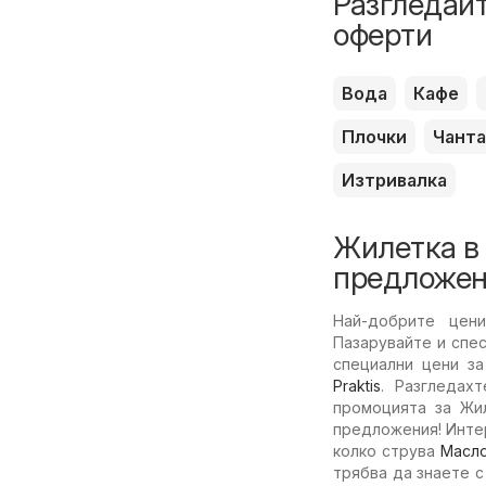
Разгледайт
оферти
Вода
Кафе
Плочки
Чанта
Изтривалка
Жилетка в
предложен
Най-добрите цен
Пазарувайте и спе
специални цени за
Praktis
. Разгледах
промоцията за Жил
предложения! Интер
колко струва
Масл
трябва да знаете 