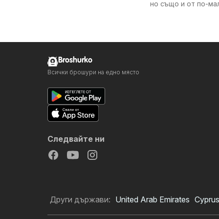
но също и от по-ма
Broshurko
Всички брошури на едно място
Следвайте ни
Други държави:
United Arab Emirates
Cypru