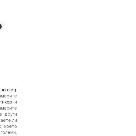
ф
hurko.bg
.
намерите
тикер
и
америте
е други
наете ли
, което
 големи,