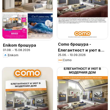
Como брошура -
Enikom брошура
Елегантност и уют в
01.08. - 15.08.2026
25.06. - 10.09.2026
Enikom
модерния дом
Como