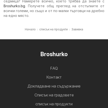
седмица? Намерете всичко, което трябва да знаете с
Broshurko.bg
. Получете общ преглед на отстъпките от
всички големи, но също и от по-малки търговци на дребно
на едно място.
Начало
списък на продукти
Завивка
Broshurko
FAQ
Контакт
Докладване на съдържание
Cписък на градовете
списък на продукти