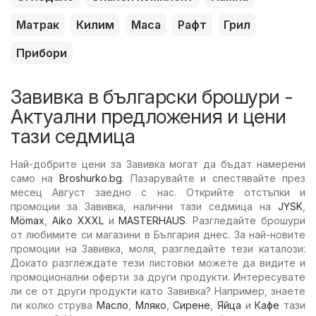
Матрак
Килим
Маса
Рафт
Грил
Прибори
Завивка в български брошури -
Актуални предложения и цени
тази седмица
Най-добрите цени за Завивка могат да бъдат намерени
само на
Broshurko.bg
. Пазарувайте и спестявайте през
месец Август заедно с нас. Открийте отстъпки и
промоции за Завивка, налични тази седмица на
JYSK
,
Mömax
,
Aiko XXXL
и
MASTERHAUS
. Разгледайте брошури
от любимите си магазини в България днес. За най-новите
промоции на Завивка, моля, разгледайте тези каталози:
Докато разглеждате тези листовки можете да видите и
промоционални оферти за други продукти. Интересувате
ли се от други продукти като Завивка? Например, знаете
ли колко струва
Масло
,
Мляко
,
Сирене
,
Яйца
и
Кафе
тази