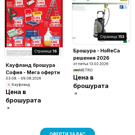
Cтраница
153
Брошура - HoReCa
Cтраница
16
решения 2026
от петък 13.02.2026
Кауфланд брошура
METRO
София - Мега оферти
Цена в
03.08. - 09.08.2026
брошурата
Кауфланд
Цена в
брошурата
ОФЕРТИ ЗА ВАС