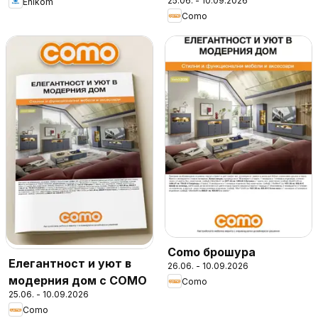
25.06. - 10.09.2026
Enikom
модерния дом
Como
Como брошура
Елегантност и уют в
26.06. - 10.09.2026
модерния дом с COMO
Como
25.06. - 10.09.2026
Como