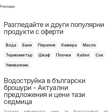
Реклама
Разгледайте и други популярни
продукти с оферти
Вода
Баня
Пералня
Камера
Масло
Термометър
Шкаф
Плочки
Кабел
Сок
Умивалник
Водоструйка в български
брошури - Актуални
предложения и цени тази
седмица
Търсите най-ниската цена за Водоструйка? На