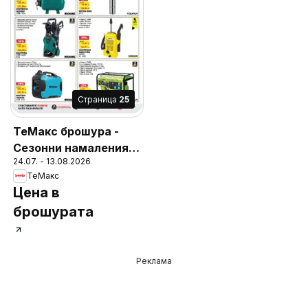
Cтраница
25
ТеMакс брошура -
Сезонни намаления с
24.07. - 13.08.2026
до -60%
ТеMакс
Цена в
брошурата
Реклама