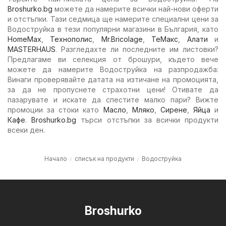
Broshurko.bg
можете да намерите всички най-нови оферти
и отстъпки. Тази седмица ще намерите специални цени за
Водоструйка в тези популярни магазини в България, като
HomeMax
,
Технополис
,
Mr.Bricolage
,
ТеMакс
,
Алати
и
MASTERHAUS
. Разгледахте ли последните им листовки?
Предлагаме ви селекция от брошури, където вече
можете да намерите Водоструйка на разпродажба:
Винаги проверявайте датата на изтичане на промоцията,
за да не пропуснете страхотни цени! Отивате да
пазарувате и искате да спестите малко пари? Вижте
промоции за стоки като
Масло
,
Мляко
,
Сирене
,
Яйца
и
Кафе
.
Broshurko.bg
търси отстъпки за всички продукти
всеки ден.
Начало
списък на продукти
Водоструйка
Broshurko