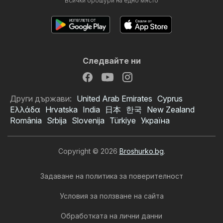
Всички брошури на едно място
Следвайте ни
Други държави:
United Arab Emirates
Cyprus
Ελλάδα
Hrvatska
India
日本
한국
New Zealand
România
Srbija
Slovenija
Türkiye
Україна
Copyright © 2026
Broshurko.bg
.
Задаване на политика за поверителност
Условия за ползване на сайта
Обработката на лични данни