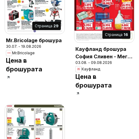
Cтраница
29
Cтраница
16
Mr.Bricolage брошура
30.07. - 19.08.2026
Кауфланд брошура
Mr.Bricolage
София Сливен - Мега
Цена в
03.08. - 09.08.2026
оферти
брошурата
Кауфланд
Цена в
брошурата