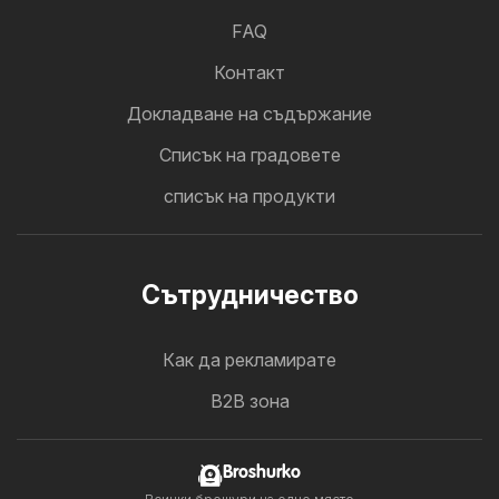
FAQ
Контакт
Докладване на съдържание
Cписък на градовете
списък на продукти
Cътрудничество
Как да рекламирате
B2B зона
Broshurko