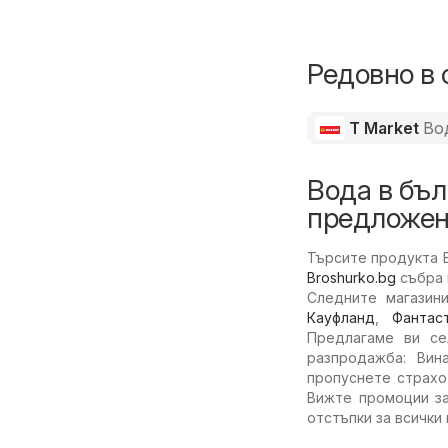
Редовно в 
T Market
Во
Вода в бъл
предложен
Търсите продукта В
Broshurko.bg
събра 
Следните магазин
Кауфланд
,
Фантас
Предлагаме ви с
разпродажба: Вин
пропуснете страхо
Вижте промоции з
отстъпки за всички