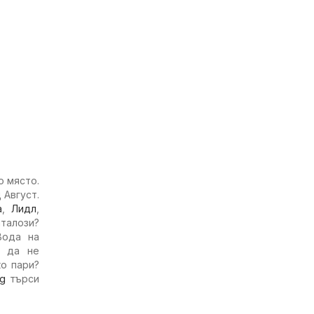
о място.
 Август.
а
,
Лидл
,
талози?
Вода на
а да не
ко пари?
bg
търси