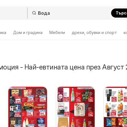
Търс
ика
Дом и градина
Мебели
дрехи, обувки и спорт
к
моция - Най-евтината цена през Август