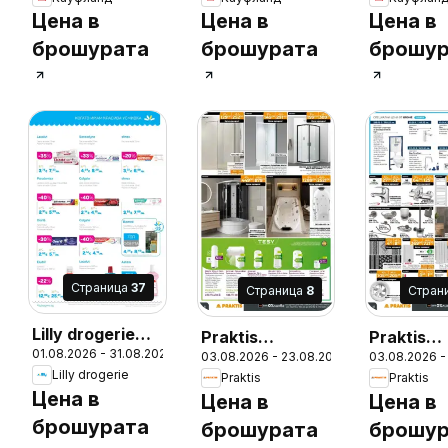
- Топ оферти
- Топ оферти
- Топ оф
Цена в
Цена в
Цена в
брошурата
брошурата
брошур
Cтраница
37
Cтраница
8
Cтран
Lilly drogerie
Praktis
Praktis
6
01.08.2026 - 31.08.2026
брошура -
03.08.2026 - 23.08.2026
03.08.2026 -
брошура -
брошура 
Lilly drogerie
Praktis
Praktis
Предложения
Неустоими
Неустои
Цена в
Цена в
Цена в
от Лили
предложения
предлож
брошурата
брошурата
брошур
Дрогерие