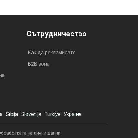
Cътрудничество
Как да рекламирате
B2B зона
ие
a
Srbija
Slovenija
Türkiye
Україна
бработката на лични данни