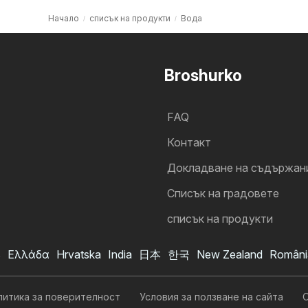
Начало
списък на продукти
Вода
Broshurko
FAQ
Контакт
Докладване на съдържан
Cписък на градовете
списък на продукти
s
Ελλάδα
Hrvatska
India
日本
한국
New Zealand
Români
литика за поверителност
Условия за ползване на сайта
О