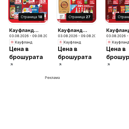
Cтраница
18
Cтраница
27
Cтран
Кауфланд
Кауфланд
Кауфлан
26
03.08.2026 - 09.08.2026
03.08.2026 - 09.08.2026
03.08.2026 -
брошура Враца
брошура Враца
брошура
Кауфланд
Кауфланд
Кауфлан
- Топ оферти
- Топ оферти
- Топ оф
Цена в
Цена в
Цена в
брошурата
брошурата
брошур
Реклама