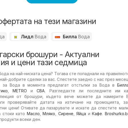
офертата на тези магазини
да
Лидл
Вода
Билла
Вода
гарски брошури - Актуални
ия и цени тази седмица
ода на най-ниската цена? Тогава сте попаднали на правилнот
най-добрите сделки за вас. Спестете заедно с нас през месец
и за Вода в момента предлагат отстъпки за Вода в
Билл
тико
,
METRO
и
CBA
. Разгледахте ли последните им ка
елекция от брошури, където вече можете да намерите 
аги проверявайте датата на изтичане на промоцията, з
тни цени! Отивате да пазарувате и искате да спестите мал
а стоки като
Масло
,
Мляко
,
Сирене
,
Яйца
и
Кафе
.
Broshurko.
 продукти всеки ден.