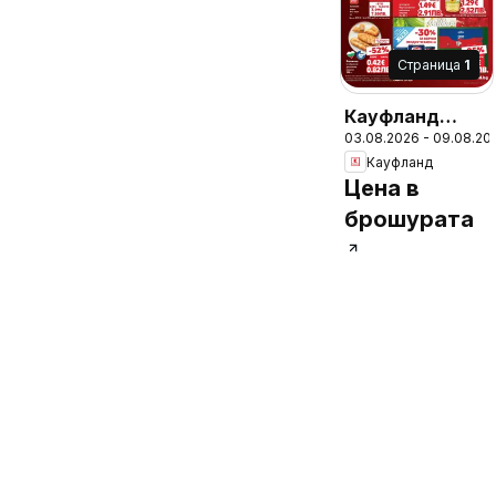
Cтраница
1
Кауфланд
03.08.2026 - 09.08.20
брошура Враца
Кауфланд
- Топ оферти
Цена в
брошурата