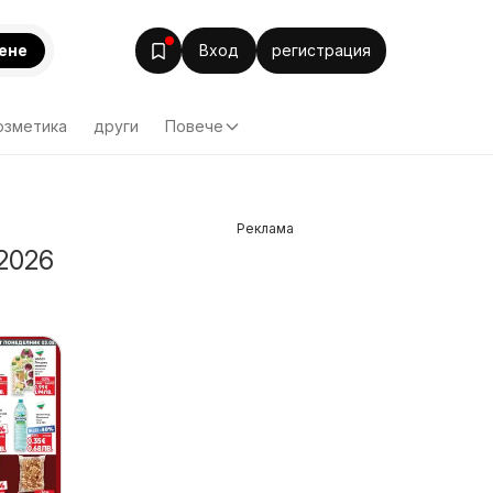
ене
Вход
регистрация
озметика
други
Повече
Реклама
 2026