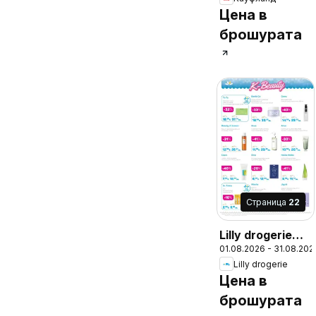
- Топ оферти
Цена в
брошурата
Cтраница
22
Lilly drogerie
01.08.2026 - 31.08.202
брошура -
Lilly drogerie
Предложения
Цена в
от Лили
брошурата
Дрогерие