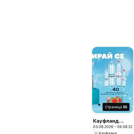
Cтраница
55
Кауфланд
03.08.2026 - 09.08.20
брошура Враца
Кауфланд