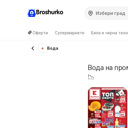
Broshurko
Оферти
Супермаркети
Бяла и черна техн
Вода
Вода на про
📉