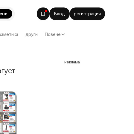
ене
Вход
регистрация
озметика
други
Повече
Реклама
вгуст