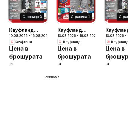
Cтраница
3
Cтраница
1
Cтра
Кауфланд
Кауфланд
Кауфлан
6
10.08.2026 - 16.08.2026
10.08.2026 - 16.08.2026
10.08.2026 -
брошура
брошура
брошура
Кауфланд
Кауфланд
Кауфлан
София - Мега
Сливен - Мега
Сливен -
Цена в
Цена в
Цена в
оферти
оферти
оферти
брошурата
брошурата
брошур
Реклама