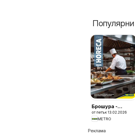
Популярни
Брошура -
от петък 13.02.2026
HoReCa решения
METRO
2026
Реклама