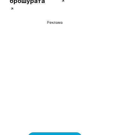
брошурата
повече
Реклама