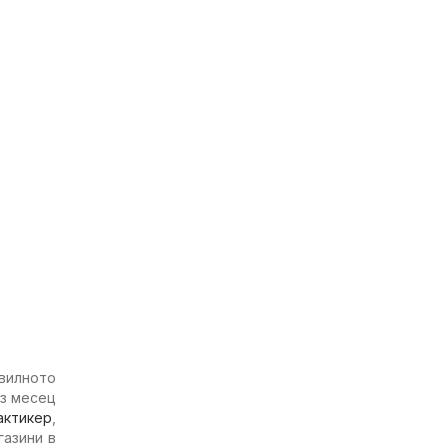
авилното
ез месец
актикер
,
газини в