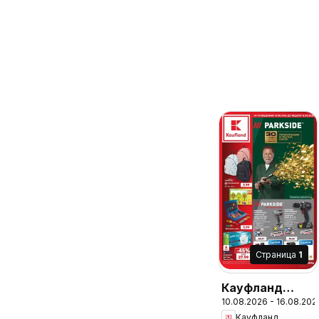
Cтраница
1
Кауфланд
10.08.2026 - 16.08.202
брошура
Кауфланд