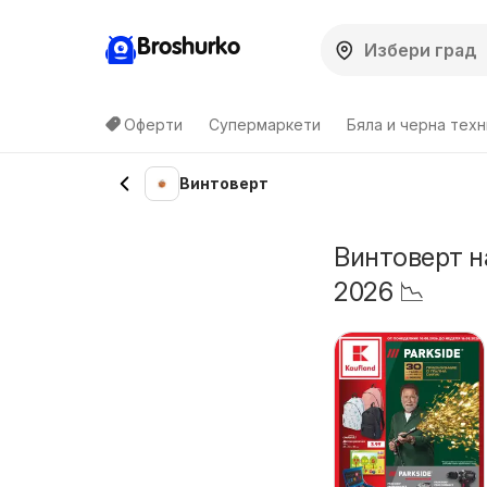
Broshurko
Оферти
Супермаркети
Бяла и черна техн
Винтоверт
Винтоверт н
2026 📉