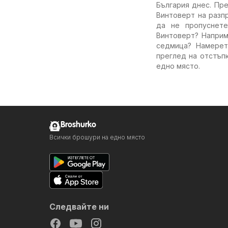
България днес. Пр
Винтоверт на разп
да не пропуснете
Винтоверт? Наприм
седмица? Намерет
преглед на отстъпк
едно място.
Broshurko
Всички брошури на едно място
Следвайте ни