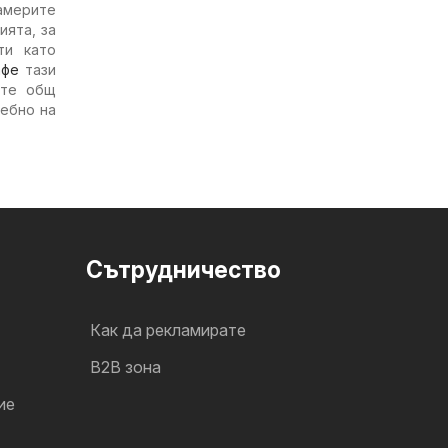
америте
ията, за
ти като
афе
тази
ете общ
ребно на
Cътрудничество
Как да рекламирате
B2B зона
ие