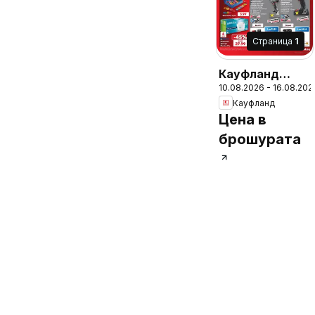
Cтраница
1
Кауфланд
10.08.2026 - 16.08.202
брошура
Кауфланд
София - Мега
Цена в
оферти
брошурата