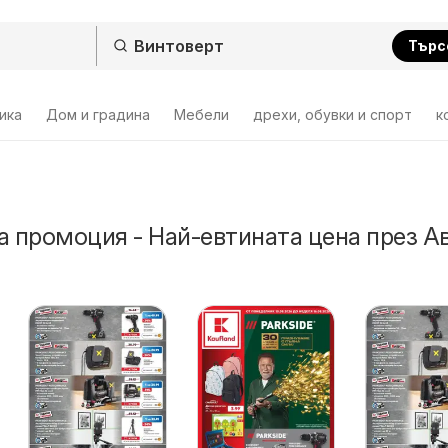
Търс
ика
Дом и градина
Мебели
дрехи, обувки и спорт
к
а промоция - Най-евтината цена през А