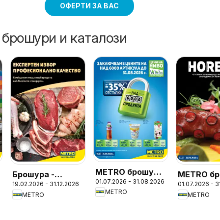
ОФЕРТИ ЗА ВАС
 брошури и каталози
METRO брошура
Брошура -
METRO бр
01.07.2026 - 31.08.2026
- Цени на ниво
19.02.2026 - 31.12.2026
01.07.2026 - 
Месото
- ХоРеКа
METRO
METRO
METRO
Хранител
стоки