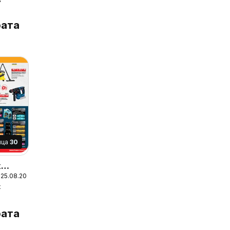
Вземи
спести
ата
ица
30
x
 25.08.2026
x
ата