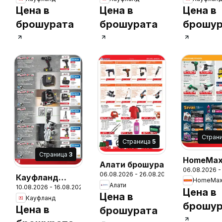
Бургас - Вземи
София - Вземи
София - 
Цена в
Цена в
Цена в
повече, спести
повече, спести
повече, 
брошурата
брошурата
брошур
повече
повече
повече
Cтран
Cтраница
5
Cтраница
3
HomeMa
Алати брошура
06.08.2026 -
брошура
06.08.2026 - 26.08.2026
Кауфланд
HomeMa
Алати
6
10.08.2026 - 16.08.2026
брошура
Цена в
Цена в
Кауфланд
София - Вземи
брошур
Цена в
брошурата
повече, спести