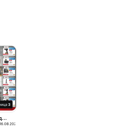
ница
3
д
 16.08.2026
д