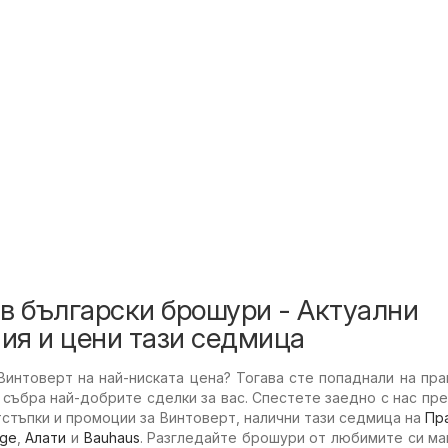
в български брошури - Актуални
ия и цени тази седмица
Винтоверт на най-ниската цена? Тогава сте попаднали на пр
събра най-добрите сделки за вас. Спестете заедно с нас пр
тстъпки и промоции за Винтоверт, налични тази седмица на
Пр
age
,
Алати
и
Bauhaus
. Разгледайте брошури от любимите си ма