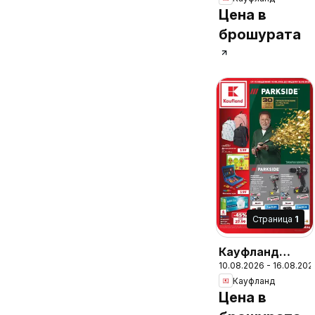
Бургас - Вземи
Цена в
повече, спести
брошурата
повече
Cтраница
1
Кауфланд
10.08.2026 - 16.08.202
брошура
Кауфланд
София - Вземи
Цена в
повече, спести