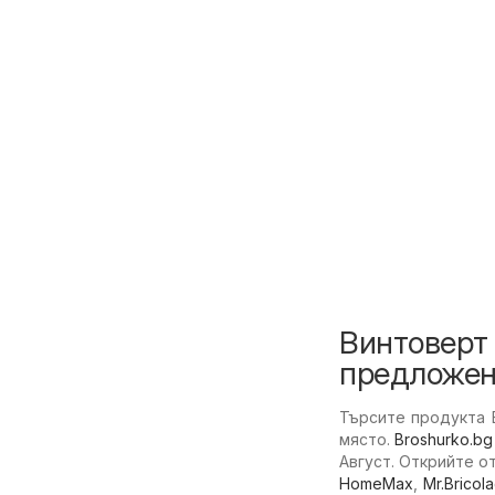
Винтоверт 
предложен
Търсите продукта 
място.
Broshurko.bg
Август. Открийте о
HomeMax
,
Mr.Bricol