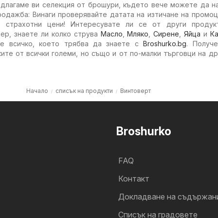
едлагаме ви селекция от брошури, където вече можете да н
родажба: Винаги проверявайте датата на изтичане на промоц
 страхотни цени! Интересувате ли се от други продук
ер, знаете ли колко струва
Масло
,
Мляко
,
Сирене
,
Яйца
и
К
е всичко, което трябва да знаете с
Broshurko.bg
. Получ
ите от всички големи, но също и от по-малки търговци на д
Начало
списък на продукти
Винтоверт
Broshurko
FAQ
Контакт
Докладване на съдържан
Cписък на градовете