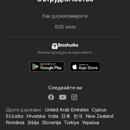
Как да рекламирате
B2B зона
Broshurko
Всички брошури на едно място
Следвайте ни
Други държави:
United Arab Emirates
Cyprus
Ελλάδα
Hrvatska
India
日本
한국
New Zealand
România
Srbija
Slovenija
Türkiye
Україна