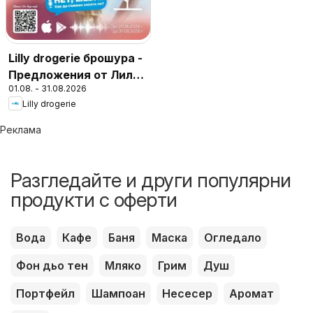
Lilly drogerie брошура -
Предложения от Лили
01.08. - 31.08.2026
Дрогерие
Lilly drogerie
Реклама
Разгледайте и други популярни
продукти с оферти
Вода
Кафе
Баня
Маска
Огледало
Фон дьо тен
Мляко
Грим
Душ
Портфейл
Шампоан
Несесер
Аромат