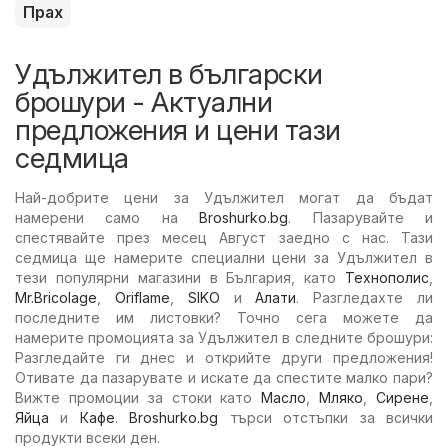
Прах
Удължител в български
брошури - Актуални
предложения и цени тази
седмица
Най-добрите цени за Удължител могат да бъдат
намерени само на
Broshurko.bg
. Пазарувайте и
спестявайте през месец Август заедно с нас. Тази
седмица ще намерите специални цени за Удължител в
тези популярни магазини в България, като
Технополис
,
Mr.Bricolage
,
Oriflame
,
SIKO
и
Алати
. Разгледахте ли
последните им листовки? Точно сега можете да
намерите промоцията за Удължител в следните брошури:
Разгледайте ги днес и открийте други предложения!
Отивате да пазарувате и искате да спестите малко пари?
Вижте промоции за стоки като
Масло
,
Мляко
,
Сирене
,
Яйца
и
Кафе
.
Broshurko.bg
търси отстъпки за всички
продукти всеки ден.