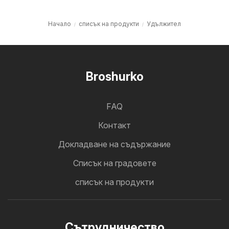
Начало
списък на продукти
Удължител
Broshurko
FAQ
Контакт
Докладване на съдържание
Cписък на градовете
списък на продукти
Cътрудничество