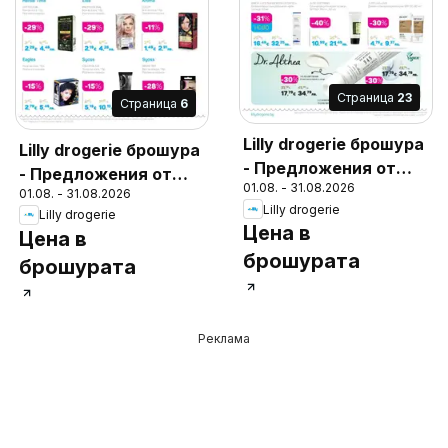
Cтраница
23
Cтраница
6
Lilly drogerie брошура
Lilly drogerie брошура
- Предложения от
- Предложения от
01.08. - 31.08.2026
Лили Дрогерие
01.08. - 31.08.2026
Лили Дрогерие
Lilly drogerie
Lilly drogerie
Цена в
Цена в
брошурата
брошурата
Реклама