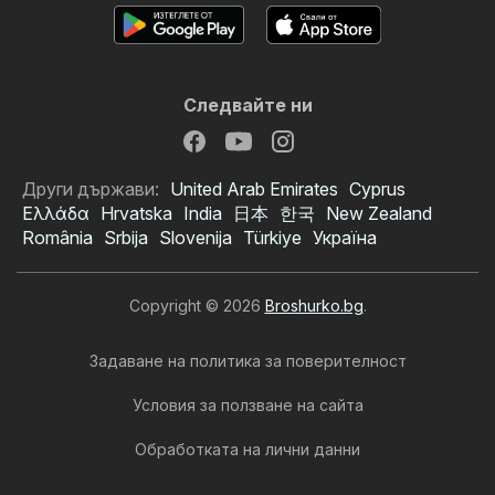
Следвайте ни
Други държави:
United Arab Emirates
Cyprus
Ελλάδα
Hrvatska
India
日本
한국
New Zealand
România
Srbija
Slovenija
Türkiye
Україна
Copyright © 2026
Broshurko.bg
.
Задаване на политика за поверителност
Условия за ползване на сайта
Обработката на лични данни