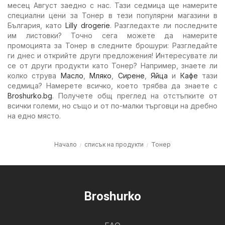
месец Август заедно с нас. Тази седмица ще намерите
специални цени за Тонер в тези популярни магазини в
България, като
Lilly drogerie
. Разгледахте ли последните
им листовки? Точно сега можете да намерите
промоцията за Тонер в следните брошури: Разгледайте
ги днес и открийте други предложения! Интересувате ли
се от други продукти като Тонер? Например, знаете ли
колко струва
Масло
,
Мляко
,
Сирене
,
Яйца
и
Кафе
тази
седмица? Намерете всичко, което трябва да знаете с
Broshurko.bg
. Получете общ преглед на отстъпките от
всички големи, но също и от по-малки търговци на дребно
на едно място.
Начало
списък на продукти
Тонер
Broshurko