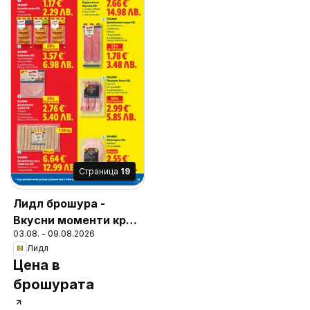
Cтраница
19
Лидл брошура -
Вкусни моменти край
03.08. - 09.08.2026
грила
Лидл
Цена в
брошурата