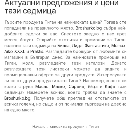
Актуални предложения и цени
тази седмица
Търсите продукта Тиган на най-ниската цена? Тогава сте
попаднали на правилното място.
Broshurko.bg
събра най-
добрите сделки за вас. Спестете заедно с нас през
месец Август. Открийте отстъпки и промоции за Тиган,
налични тази седмица на
Билла
,
Лидл
,
Фантастико
,
Mömax
,
Aiko XXXL
и
Praktis
. Разгледайте брошури от любимите си
магазини в България днес. За най-новите промоции на
Тиган, моля, разгледайте тези каталози: Докато
разглеждате тези листовки можете да видите и
промоционални оферти за други продукти. Интересувате
ли се от други продукти като Тиган? Например, знаете ли
колко струва
Масло
,
Мляко
,
Сирене
,
Яйца
и
Кафе
тази
седмица? Намерете всичко, което трябва да знаете с
Broshurko.bg
. Получете общ преглед на отстъпките от
всички големи, но също и от по-малки търговци на дребно
на едно място.
Начало
списък на продукти
Тиган