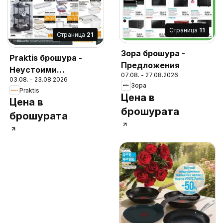
Cтраница
11
Cтраница
21
Зора брошура -
Praktis брошура -
Предложения
Неустоими
07.08. - 27.08.2026
03.08. - 23.08.2026
предложения
Зора
Praktis
Цена в
Цена в
брошурата
брошурата