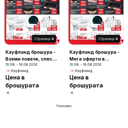
Cтраница
4
Cтраница
4
Кауфланд брошура -
Кауфланд брошура -
Вземи повече, спести
Мега оферти в
10.08. - 16.08.2026
10.08. - 16.08.2026
повече с Kaufland с
Kaufland с валидност
Кауфланд
Кауфланд
валидност до
до 16.08.2026
Цена в
Цена в
16.08.2026
брошурата
брошурата
Реклама