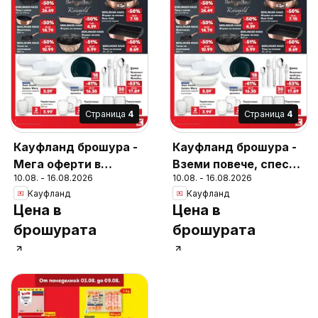
Cтраница
4
Cтраница
4
Кауфланд брошура -
Кауфланд брошура -
Мега оферти в
Вземи повече, спести
10.08. - 16.08.2026
10.08. - 16.08.2026
Kaufland с валидност
повече с Kaufland с
Кауфланд
Кауфланд
до 16.08.08.2026
валидност до
Цена в
Цена в
16.08.2026
брошурата
брошурата