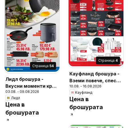
Cтраница
4
Cтраница
54
Кауфланд брошура -
Лидл брошура -
Вземи повече, спести
Вкусни моменти край
10.08. - 16.08.2026
повече с Kaufland с
03.08. - 09.08.2026
грила
Кауфланд
валидност до
Лидл
Цена в
16.08.2026
Цена в
брошурата
брошурата