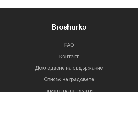
Broshurko
FAQ
Контакт
Докладване на съдържание
Cписък на градовете
списък на продукти
Cътрудничество
Как да рекламирате