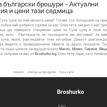
в български брошури - Актуални
ия и цени тази седмица
Суха супа на най-ниската цена? Тогава сте попаднали на пр
събра най-добрите сделки за вас. Спестете заедно с нас пр
мица ще намерите специални цени за Суха супа в тези по
ия, като . Разгледахте ли последните им листовки? За най
супа, моля, разгледайте тези каталози: Докато разглежда
да видите и промоционални оферти за други продукти. Тр
жте също цените на продукти като
Масло
,
Мляко
,
Сирене
,
Яйц
а събрани за вас от
Broshurko.bg
. Спестете пари, като пазару
Начало
списък на продукти
Суха супа
Broshurko
FAQ