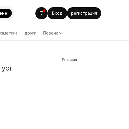
ене
Вход
регистрация
озметика
други
Повече
Реклама
густ