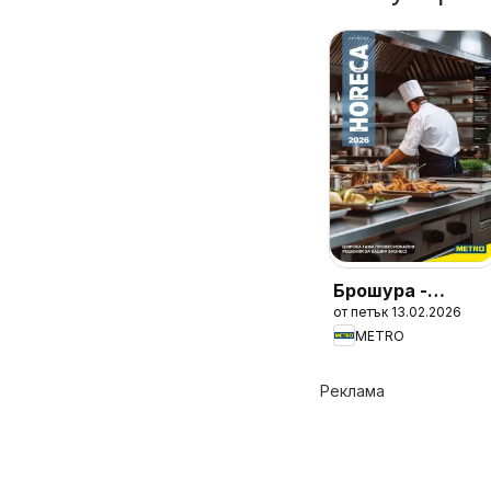
Брошура -
от петък 13.02.2026
HoReCa решения
METRO
2026
Реклама