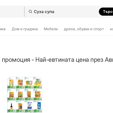
Търс
ика
Дом и градина
Мебели
дрехи, обувки и спорт
к
а промоция - Най-евтината цена през Ав