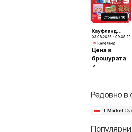
Cтраница
16
Кауфланд
03.08.2026 - 09.08.20
Седмична
Кауфланд
брошура
Цена в
брошурата
Редовно в 
T Market
Су
Популярни