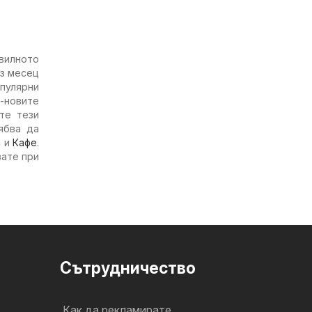
авилното
ез месец
пулярни
-новите
те тези
ябва да
а
и
Кафе
.
вате при
Cътрудничество
Как да рекламирате