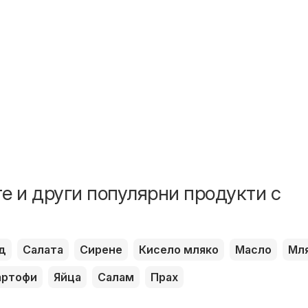
е и други популярни продукти с
д
Салата
Сирене
Кисело мляко
Масло
Мл
артофи
Яйца
Салам
Прах