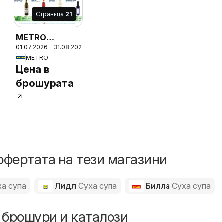
Cтраница
21
METRO
01.07.2026 - 31.08.2026
брошура -
METRO
Цени на ниво
26
Цена в
брошурата
офертата на тези магазини
ха супа
Лидл
Суха супа
Билла
Суха супа
 брошури и каталози