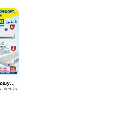
ошура
12.08.2026
телни