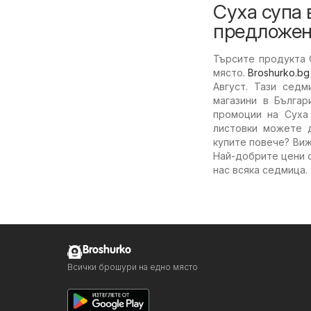
Суха супа 
предложен
Търсите продукта 
място.
Broshurko.bg
Август. Тази сед
магазини в Българ
промоции на Суха 
листовки можете 
купите повече? Ви
Най-добрите цени с
нас всяка седмица.
Broshurko
Всички брошури на едно място