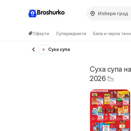
Broshurko
Оферти
Супермаркети
Бяла и черна техн
Суха супа
Суха супа н
2026 📉