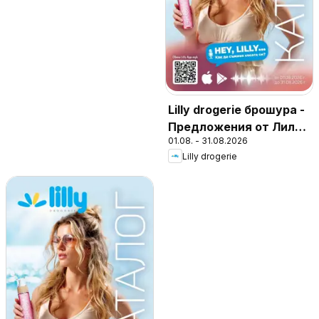
Lilly drogerie брошура -
Предложения от Лили
01.08. - 31.08.2026
Дрогерие
Lilly drogerie