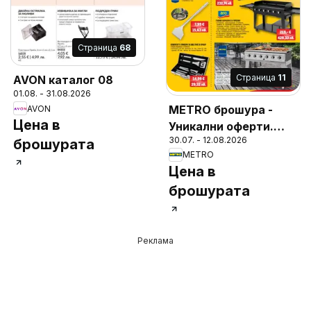
Cтраница
68
Cтраница
11
AVON каталог 08
01.08. - 31.08.2026
METRO брошура -
AVON
Цена в
Уникални оферти.
30.07. - 12.08.2026
Финални бройки
брошурата
METRO
Цена в
брошурата
Реклама