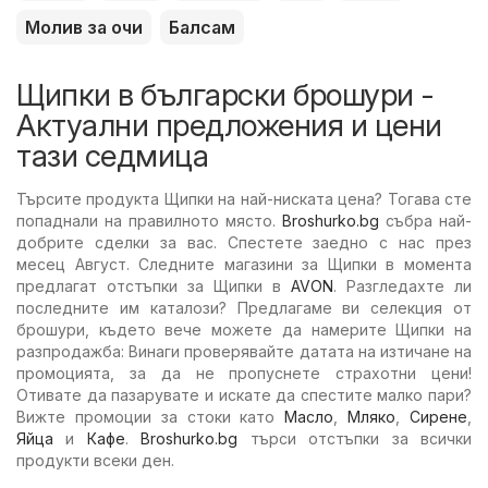
Молив за очи
Балсам
Щипки в български брошури -
Актуални предложения и цени
тази седмица
Търсите продукта Щипки на най-ниската цена? Тогава сте
попаднали на правилното място.
Broshurko.bg
събра най-
добрите сделки за вас. Спестете заедно с нас през
месец Август. Следните магазини за Щипки в момента
предлагат отстъпки за Щипки в
AVON
. Разгледахте ли
последните им каталози? Предлагаме ви селекция от
брошури, където вече можете да намерите Щипки на
разпродажба: Винаги проверявайте датата на изтичане на
промоцията, за да не пропуснете страхотни цени!
Отивате да пазарувате и искате да спестите малко пари?
Вижте промоции за стоки като
Масло
,
Мляко
,
Сирене
,
Яйца
и
Кафе
.
Broshurko.bg
търси отстъпки за всички
продукти всеки ден.