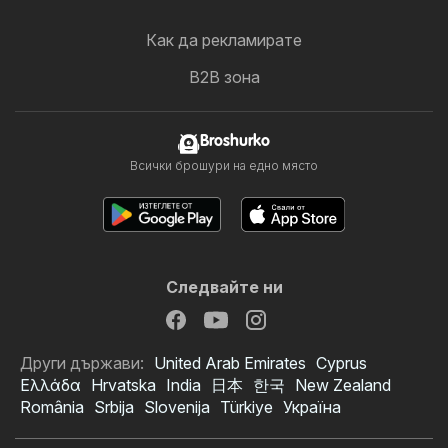
Как да рекламирате
B2B зона
Broshurko
Всички брошури на едно място
Следвайте ни
Други държави:
United Arab Emirates
Cyprus
Ελλάδα
Hrvatska
India
日本
한국
New Zealand
România
Srbija
Slovenija
Türkiye
Україна