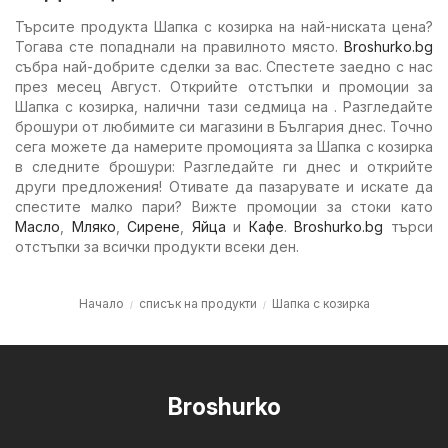
Търсите продукта Шапка с козирка на най-ниската цена?
Тогава сте попаднали на правилното място.
Broshurko.bg
събра най-добрите сделки за вас. Спестете заедно с нас
през месец Август. Открийте отстъпки и промоции за
Шапка с козирка, налични тази седмица на . Разгледайте
брошури от любимите си магазини в България днес. Точно
сега можете да намерите промоцията за Шапка с козирка
в следните брошури: Разгледайте ги днес и открийте
други предложения! Отивате да пазарувате и искате да
спестите малко пари? Вижте промоции за стоки като
Масло
,
Мляко
,
Сирене
,
Яйца
и
Кафе
.
Broshurko.bg
търси
отстъпки за всички продукти всеки ден.
Начало
списък на продукти
Шапка с козирка
Broshurko