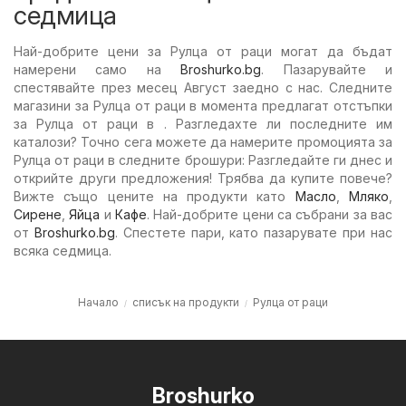
седмица
Най-добрите цени за Рулца от раци могат да бъдат
намерени само на
Broshurko.bg
. Пазарувайте и
спестявайте през месец Август заедно с нас. Следните
магазини за Рулца от раци в момента предлагат отстъпки
за Рулца от раци в . Разгледахте ли последните им
каталози? Точно сега можете да намерите промоцията за
Рулца от раци в следните брошури: Разгледайте ги днес и
открийте други предложения! Трябва да купите повече?
Вижте също цените на продукти като
Масло
,
Мляко
,
Сирене
,
Яйца
и
Кафе
. Най-добрите цени са събрани за вас
от
Broshurko.bg
. Спестете пари, като пазарувате при нас
всяка седмица.
Начало
списък на продукти
Рулца от раци
Broshurko