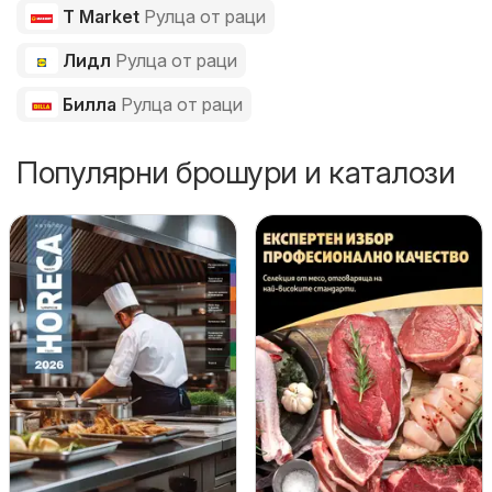
T Market
Рулца от раци
Лидл
Рулца от раци
Билла
Рулца от раци
Популярни брошури и каталози