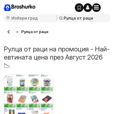
Broshurko
Рулца от раци
Рулца от раци на промоция - Най-
евтината цена през Август 2026
📉