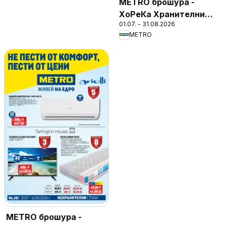
METRO брошура -
ХоРеКа Хранителни
01.07. - 31.08.2026
стоки
METRO
METRO брошура -