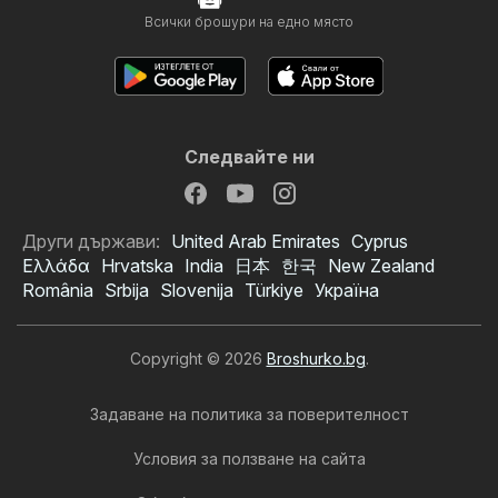
Всички брошури на едно място
Следвайте ни
Други държави:
United Arab Emirates
Cyprus
Ελλάδα
Hrvatska
India
日本
한국
New Zealand
România
Srbija
Slovenija
Türkiye
Україна
Copyright © 2026
Broshurko.bg
.
Задаване на политика за поверителност
Условия за ползване на сайта