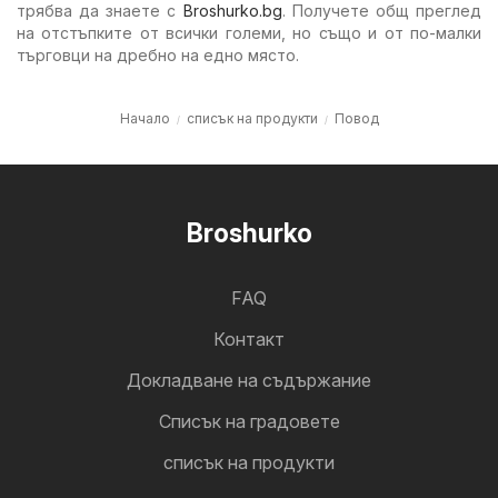
трябва да знаете с
Broshurko.bg
. Получете общ преглед
на отстъпките от всички големи, но също и от по-малки
търговци на дребно на едно място.
Начало
списък на продукти
Повод
Broshurko
FAQ
Контакт
Докладване на съдържание
Cписък на градовете
списък на продукти