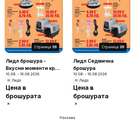
Cтраница
39
Cтраница
39
Лидл брошура -
Лидл Седмична
Вкусни моменти край
брошура
10.08. - 16.08.2026
10.08. - 16.08.2026
грила
Лидл
Лидл
Цена в
Цена в
брошурата
брошурата
Реклама