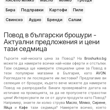
Кисело мляко
Масло
Мляко
Грозде
Бира
Подправки
Картофи
Пиле
Свинско
Аудио
Бренди
Салам
Повод в български брошури -
Актуални предложения и цени
тази седмица
Търсите най-ниската цена за Повод? На
Broshurko.bg
можете да намерите всички най-нови оферти и отстъпки.
Тази седмица ще намерите специални цени за Повод в
тези популярни магазини в България, като
AVON
.
Разгледахте ли последните им листовки? Предлагаме ви
селекция от брошури, където вече можете да намерите
Повод на разпродажба: Винаги проверявайте датата на
изтичане на промоцията, за да не пропуснете страхотни
цени! Интересувате ли се от други продукти като Повод?
Например, знаете ли колко струва
Масло
,
Мляко
,
Сирене
,
Яйца
и
Кафе
тази седмица? Намерете всичко, което