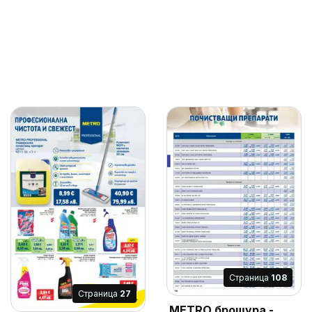
Cтраница
108
Cтраница
27
METRO брошура -