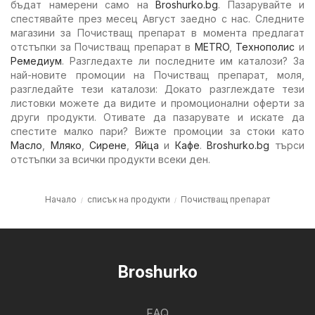
бъдат намерени само на
Broshurko.bg
. Пазарувайте и
спестявайте през месец Август заедно с нас. Следните
магазини за Почистващ препарат в момента предлагат
отстъпки за Почистващ препарат в
METRO
,
Технополис
и
Ремедиум
. Разгледахте ли последните им каталози? За
най-новите промоции на Почистващ препарат, моля,
разгледайте тези каталози: Докато разглеждате тези
листовки можете да видите и промоционални оферти за
други продукти. Отивате да пазарувате и искате да
спестите малко пари? Вижте промоции за стоки като
Масло
,
Мляко
,
Сирене
,
Яйца
и
Кафе
.
Broshurko.bg
търси
отстъпки за всички продукти всеки ден.
Начало
списък на продукти
Почистващ препарат
Broshurko
FAQ