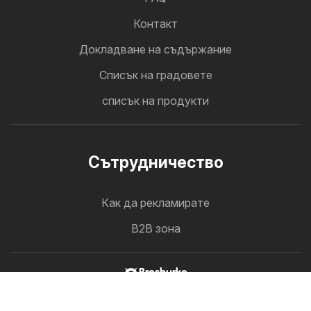
Контакт
Докладване на съдържание
Cписък на градовете
списък на продукти
Cътрудничество
Как да рекламирате
B2B зона
Broshurko
Всички брошури на едно място