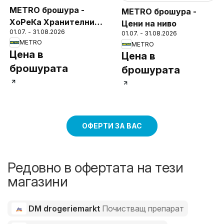
METRO брошура -
METRO брошура -
ХоРеКа Хранителни
Цени на ниво
01.07. - 31.08.2026
стоки
01.07. - 31.08.2026
METRO
METRO
Цена в
Цена в
брошурата
брошурата
ОФЕРТИ ЗА ВАС
Редовно в офертата на тези
магазини
DM drogeriemarkt
Почистващ препарат