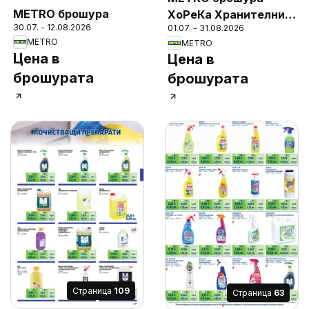
METRO брошура
ХоРеКа Хранителни
30.07. - 12.08.2026
01.07. - 31.08.2026
стоки
METRO
METRO
Цена в
Цена в
брошурата
брошурата
Cтраница
109
Cтраница
63