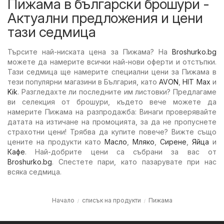
Пижама в български брошури -
Актуални предложения и цени
тази седмица
Търсите най-ниската цена за Пижама? На
Broshurko.bg
можете да намерите всички най-нови оферти и отстъпки.
Тази седмица ще намерите специални цени за Пижама в
тези популярни магазини в България, като
AVON
,
HIT Max
и
Kik
. Разгледахте ли последните им листовки? Предлагаме
ви селекция от брошури, където вече можете да
намерите Пижама на разпродажба: Винаги проверявайте
датата на изтичане на промоцията, за да не пропуснете
страхотни цени! Трябва да купите повече? Вижте също
цените на продукти като
Масло
,
Мляко
,
Сирене
,
Яйца
и
Кафе
. Най-добрите цени са събрани за вас от
Broshurko.bg
. Спестете пари, като пазарувате при нас
всяка седмица.
Начало
списък на продукти
Пижама