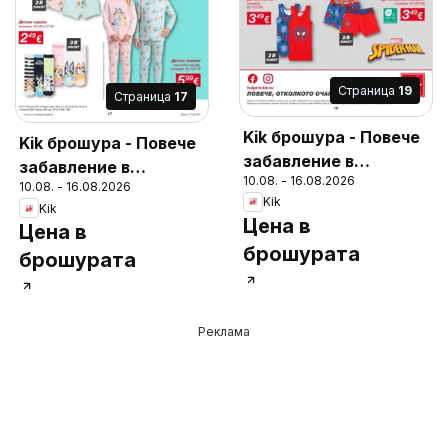
Cтраница
19
Cтраница
17
Kik брошура - Повече
Kik брошура - Повече
забавление в
забавление в
10.08. - 16.08.2026
училище
10.08. - 16.08.2026
училище
Kik
Kik
Цена в
Цена в
брошурата
брошурата
Реклама