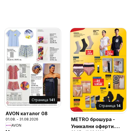
Cтраница
141
Cтраница
14
AVON каталог 08
METRO брошура -
01.08. - 31.08.2026
AVON
Уникални оферти.