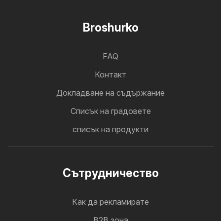
Broshurko
FAQ
Контакт
Докладване на съдържание
Cписък на градовете
списък на продукти
Cътрудничество
Как да рекламирате
B2B зона