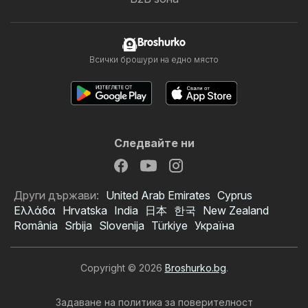
Broshurko
Всички брошури на едно място
Следвайте ни
Други държави:
United Arab Emirates
Cyprus
Ελλάδα
Hrvatska
India
日本
한국
New Zealand
România
Srbija
Slovenija
Türkiye
Україна
Copyright © 2026
Broshurko.bg
.
Задаване на политика за поверителност