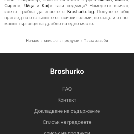
Сирене
,
Яйца
и
Кафе
тази седмица? Намерете всичко,
което трябва да знаете с
Broshurko.bg
. Получете общ
преглед на отстъпките от всички големи, но също и от по-
малки търговци на дребно на едно място.
Начало
списък на продукти
Паста за зъби
Broshurko
FAQ
Контакт
Докладване на съдържание
Cписък на градовете
списък на продукти