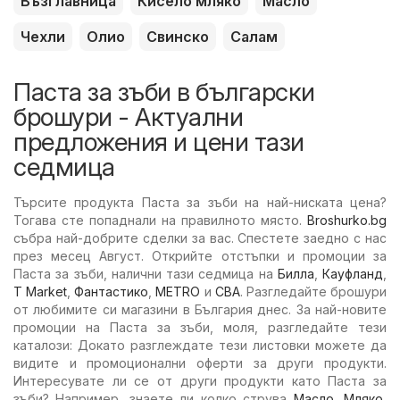
Възглавница
Кисело мляко
Масло
Чехли
Олио
Свинско
Салам
Паста за зъби в български
брошури - Актуални
предложения и цени тази
седмица
Търсите продукта Паста за зъби на най-ниската цена?
Тогава сте попаднали на правилното място.
Broshurko.bg
събра най-добрите сделки за вас. Спестете заедно с нас
през месец Август. Открийте отстъпки и промоции за
Паста за зъби, налични тази седмица на
Билла
,
Кауфланд
,
T Market
,
Фантастико
,
METRO
и
CBA
. Разгледайте брошури
от любимите си магазини в България днес. За най-новите
промоции на Паста за зъби, моля, разгледайте тези
каталози: Докато разглеждате тези листовки можете да
видите и промоционални оферти за други продукти.
Интересувате ли се от други продукти като Паста за
зъби? Например, знаете ли колко струва
Масло
,
Мляко
,