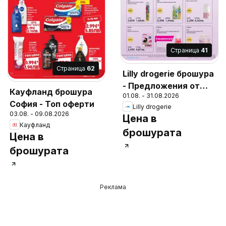
Cтраница
41
Cтраница
62
Lilly drogerie брошура
- Предложения от
Кауфланд брошура
01.08. - 31.08.2026
Лили Дрогерие
София - Топ оферти
Lilly drogerie
03.08. - 09.08.2026
Цена в
Кауфланд
брошурата
Цена в
брошурата
Реклама