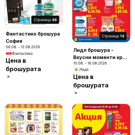
Cтраница
48
Фантастико брошура
Cтраница
14
София
06.08. - 12.08.2026
Лидл брошура -
Фантастико
Вкусни моменти край
Цена в
10.08. - 16.08.2026
грила
брошурата
Лидл
Цена в
брошурата