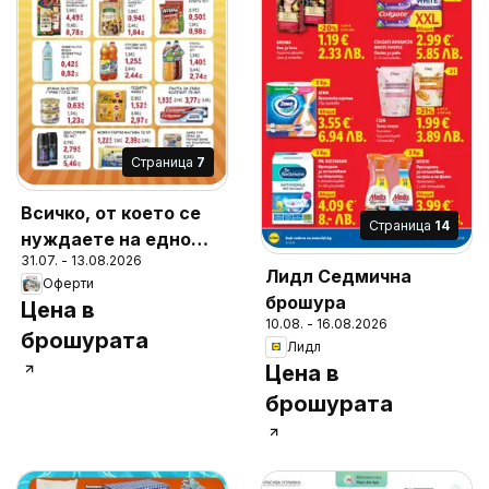
Cтраница
7
Всичко, от което се
Cтраница
14
нуждаете на едно
31.07. - 13.08.2026
място в
Лидл Седмична
Оферти
Супермаркети
брошура
Цена в
Слънчеви лъчи с
10.08. - 16.08.2026
брошурата
валидност до
Лидл
13.08.2026
Цена в
брошурата